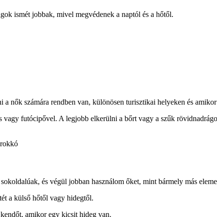
gok ismét jobbak, mivel megvédenek a naptól és a hőtől.
i a nők számára rendben van, különösen turisztikai helyeken és amikor
vagy futócipővel. A legjobb elkerülni a bőrt vagy a szűk rövidnadrágo
arokkó
sokoldalúak, és végül jobban használom őket, mint bármely más eleme
ét a külső hőtől vagy hidegtől.
 kendőt, amikor egy kicsit hideg van.