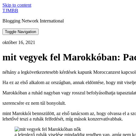
Skip to content
TJMBB
Blogging Network International
Toggle Navigation
október 16, 2021
mit vegyek fel Marokkóban: Pa
néhány a legkövetkezetesebb kérdések kapunk Moroccanzest kapcsol
Ha ez az első alkalom az országban, annak eldöntése, hogy mit viseljen
Marokkóban a ruhád nagyban vagy rosszul befolyásolhatja tapasztalat
szerencsére ez nem túl bonyolult.
mint Marokkói bennszülött, az első tanácsom az, hogy olvassa el a
lehetővé teszi a ruhák felfedését, míg mások konzervatívabbak.
a leleplező ruhák viselése mindaddig rendben van, amíg nem ko