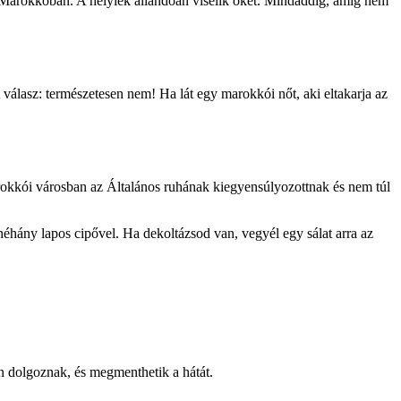
 Marokkóban. A helyiek állandóan viselik őket. Mindaddig, amíg nem
A válasz: természetesen nem! Ha lát egy marokkói nőt, aki eltakarja az
marokkói városban az Általános ruhának kiegyensúlyozottnak és nem túl
éhány lapos cipővel. Ha dekoltázsod van, vegyél egy sálat arra az
n dolgoznak, és megmenthetik a hátát.