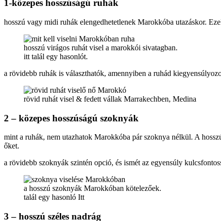
1-közepes hosszúságú ruhák
hosszú vagy midi ruhák elengedhetetlenek Marokkóba utazáskor. Ezek
hosszú virágos ruhát visel a marokkói sivatagban.
itt talál egy hasonlót.
a rövidebb ruhák is választhatók, amennyiben a ruhád kiegyensúlyozo
rövid ruhát visel & fedett vállak Marrakechben, Medina
2 – közepes hosszúságú szoknyák
mint a ruhák, nem utazhatok Marokkóba pár szoknya nélkül. A hosszú v
őket.
a rövidebb szoknyák szintén opció, és ismét az egyensúly kulcsfontos
a hosszú szoknyák Marokkóban kötelezőek.
talál egy hasonló Itt
3 – hosszú széles nadrág