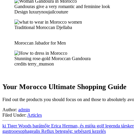
Gandouras give a very romantic and feminine look
Design luxurynoujailcouture
Traditional Moroccan Djellaba
Moroccan Jabador for Men
Stunning rose-gold Moroccan Gandoura
credits terry_munson
Your Morocco Ultimate Shopping Guide
Find out the products you should focus on and those to absolutely avo
Author:
admin
Filed Under:
Articles
ki Tiger Woods barátnője Erica Herman, és mióta golf legenda társker
gastrooesophagealis Reflux betegség: sebészeti kezelés