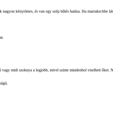
 nagyon kényelmes, és van egy szép hűtés hatása. Ha marrakechbe láto
tt.
agy midi szoknya a legjobb, mivel szinte mindenhol viselheti őket. Na
ságú.