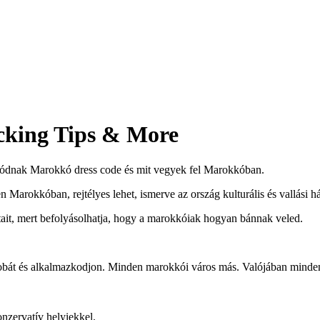
cking Tips & More
ódnak Marokkó dress code és mit vegyek fel Marokkóban.
 Marokkóban, rejtélyes lehet, ismerve az ország kulturális és vallási hát
ait, mert befolyásolhatja, hogy a marokkóiak hogyan bánnak veled.
 szobát és alkalmazkodjon. Minden marokkói város más. Valójában mind
nzervatív helyiekkel.