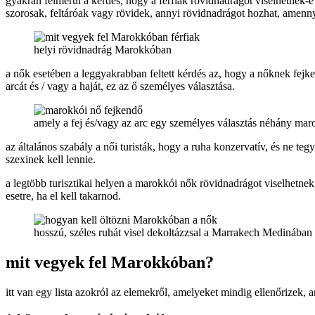
gyakran felmerül a kérdés, hogy a férfiak rövidnadrágot viselhetne
szorosak, feltáróak vagy rövidek, annyi rövidnadrágot hozhat, amenn
helyi rövidnadrág Marokkóban
a nők esetében a leggyakrabban feltett kérdés az, hogy a nőknek fejken
arcát és / vagy a haját, ez az ő személyes választása.
amely a fej és/vagy az arc egy személyes választás néhány ma
az általános szabály a női turisták, hogy a ruha konzervatív, és ne t
szexinek kell lennie.
a legtöbb turisztikai helyen a marokkói nők rövidnadrágot viselhetne
esetre, ha el kell takarnod.
hosszú, széles ruhát visel dekoltázzsal a Marrakech Medinában
mit vegyek fel Marokkóban?
itt van egy lista azokról az elemekről, amelyeket mindig ellenőrize