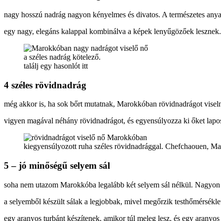
nagy hosszú nadrág nagyon kényelmes és divatos. A természetes anya
egy nagy, elegáns kalappal kombinálva a képek lenyűgözőek lesznek.
a széles nadrág kötelező.
találj egy hasonlót itt
4 széles rövidnadrág
még akkor is, ha sok bőrt mutatnak, Marokkóban rövidnadrágot viseln
vigyen magával néhány rövidnadrágot, és egyensúlyozza ki őket lapos 
kiegyensúlyozott ruha széles rövidnadrággal. Chefchaouen, M
5 – jó minőségű selyem sál
soha nem utazom Marokkóba legalább két selyem sál nélkül. Nagyon 
a selyemből készült sálak a legjobbak, mivel megőrzik testhőmérséklet
egy aranyos turbánt készítenek, amikor túl meleg lesz, és egy aranyos