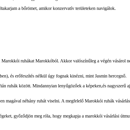
eltakarjam a bőrömet, amikor konzervatív területeken navigálok.
zen Marokkói ruhákat Marokkóból. Akkor valószínűleg a végén vásárol n
en), és erőfeszítés nélkül úgy fognak kinézni, mint Jasmin hercegnő.
Kaftán ruhák között. Mindannyian lenyűgözőek a képeken,és nagyszerű a
gyen magával néhány ruhát viselni. A megfelelő Marokkói ruhák vásárlás
ségeket, győződjön meg róla, hogy megkapja a marokkói vásárlási útmut