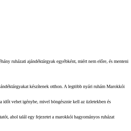
éhány ruházati ajándéktárgyak egyébként, miért nem előre, és menteni
jándéktárgyakat készítenek otthon. A legtöbb nyári ruhám Marokkói
a időt vehet igénybe, mivel böngésznie kell az üzletekben és
atót, ahol talál egy fejezetet a marokkói hagyományos ruházat