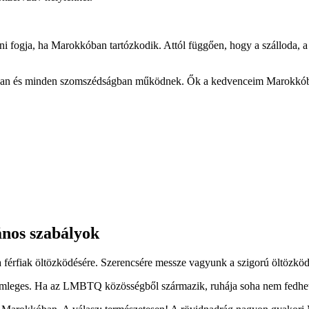
átni fogja, ha Marokkóban tartózkodik. Attól függően, hogy a szálloda, a 
sban és minden szomszédságban működnek. Ők a kedvenceim Marokkóba
ános szabályok
 férfiak öltözködésére. Szerencsére messze vagyunk a szigorú öltözködé
semleges. Ha az LMBTQ közösségből származik, ruhája soha nem fedheti 