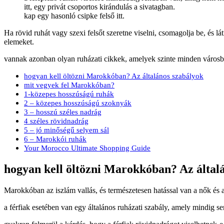
itt, egy privát csoportos kirándulás a sivatagban.
kap egy hasonló csipke felső itt.
Ha rövid ruhát vagy szexi felsőt szeretne viselni, csomagolja be, és l
elemeket.
vannak azonban olyan ruházati cikkek, amelyek szinte minden váro
hogyan kell öltözni Marokkóban? Az általános szabályok
mit vegyek fel Marokkóban?
1-közepes hosszúságú ruhák
2 – közepes hosszúságú szoknyák
3 – hosszú széles nadrág
4 széles rövidnadrág
5 – jó minőségű selyem sál
6 – Marokkói ruhák
Your Morocco Ultimate Shopping Guide
hogyan kell öltözni Marokkóban? Az által
Marokkóban az iszlám vallás, és természetesen hatással van a nők és a
a férfiak esetében van egy általános ruházati szabály, amely mindig 