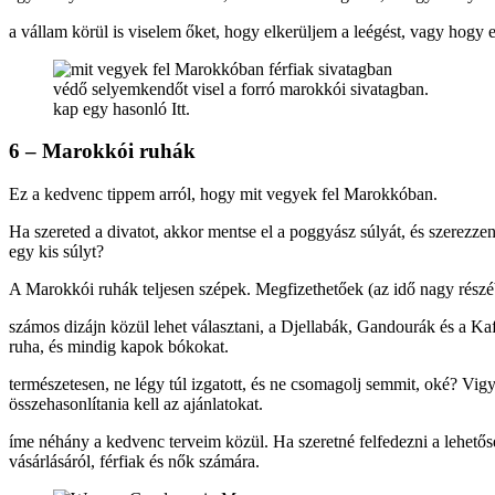
a vállam körül is viselem őket, hogy elkerüljem a leégést, vagy hogy 
védő selyemkendőt visel a forró marokkói sivatagban.
kap egy hasonló Itt.
6 – Marokkói ruhák
Ez a kedvenc tippem arról, hogy mit vegyek fel Marokkóban.
Ha szereted a divatot, akkor mentse el a poggyász súlyát, és szerez
egy kis súlyt?
A Marokkói ruhák teljesen szépek. Megfizethetőek (az idő nagy részéb
számos dizájn közül lehet választani, a Djellabák, Gandourák és a 
ruha, és mindig kapok bókokat.
természetesen, ne légy túl izgatott, és ne csomagolj semmit, oké? Vi
összehasonlítania kell az ajánlatokat.
íme néhány a kedvenc terveim közül. Ha szeretné felfedezni a lehető
vásárlásáról, férfiak és nők számára.