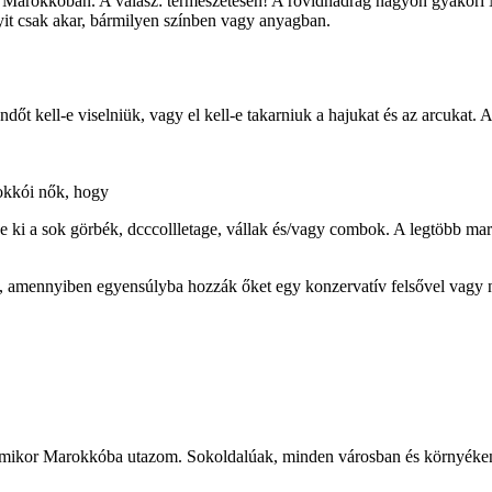
k-e Marokkóban. A válasz: természetesen! A rövidnadrág nagyon gyakori
yit csak akar, bármilyen színben vagy anyagban.
dőt kell-e viselniük, vagy el kell-e takarniuk a hajukat és az arcukat. 
rokkói nők, hogy
egye ki a sok görbék, dcccollletage, vállak és/vagy combok. A legtöbb 
k, amennyiben egyensúlyba hozzák őket egy konzervatív felsővel vagy n
k, amikor Marokkóba utazom. Sokoldalúak, minden városban és környéke