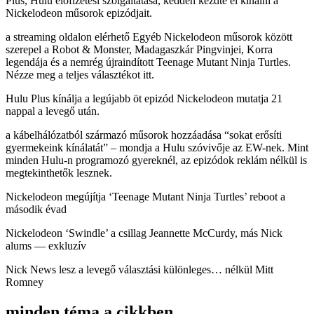
Plus, Hulu előfizetési szolgáltatása, kedden kezdte el kínálni a
Nickelodeon műsorok epizódjait.
a streaming oldalon elérhető Egyéb Nickelodeon műsorok között
szerepel a Robot & Monster, Madagaszkár Pingvinjei, Korra
legendája és a nemrég újraindított Teenage Mutant Ninja Turtles.
Nézze meg a teljes választékot itt.
Hulu Plus kínálja a legújabb öt epizód Nickelodeon mutatja 21
nappal a levegő után.
a kábelhálózatból származó műsorok hozzáadása “sokat erősíti
gyermekeink kínálatát” – mondja a Hulu szóvivője az EW-nek. Mint
minden Hulu-n programozó gyereknél, az epizódok reklám nélkül is
megtekinthetők lesznek.
Nickelodeon megújítja ‘Teenage Mutant Ninja Turtles’ reboot a
második évad
Nickelodeon ‘Swindle’ a csillag Jeannette McCurdy, más Nick
alums — exkluzív
Nick News lesz a levegő választási különleges… nélkül Mitt
Romney
minden téma a cikkben