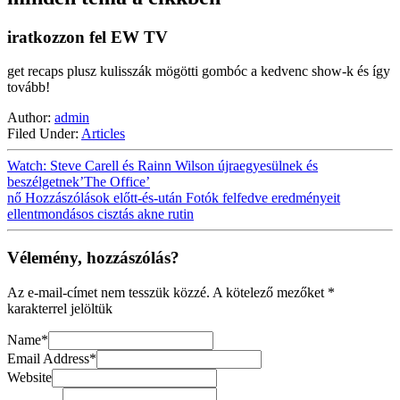
iratkozzon fel EW TV
get recaps plusz kulisszák mögötti gombóc a kedvenc show-k és így
tovább!
Author:
admin
Filed Under:
Articles
Watch: Steve Carell és Rainn Wilson újraegyesülnek és
beszélgetnek’The Office’
nő Hozzászólások előtt-és-után Fotók felfedve eredményeit
ellentmondásos cisztás akne rutin
Vélemény, hozzászólás?
Az e-mail-címet nem tesszük közzé.
A kötelező mezőket
*
karakterrel jelöltük
Name
*
Email Address
*
Website