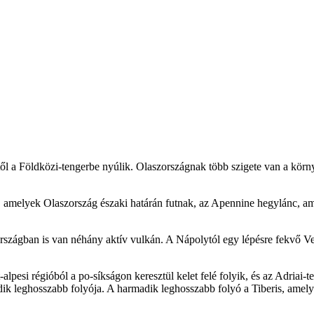
étől a Földközi-tengerbe nyúlik. Olaszországnak több szigete van a kö
 amelyek Olaszország északi határán futnak, az Apennine hegylánc, amely 
rszágban is van néhány aktív vulkán. A Nápolytól egy lépésre fekvő Vesu
pesi régióból a po-síkságon keresztül kelet felé folyik, és az Adriai-
dik leghosszabb folyója. A harmadik leghosszabb folyó a Tiberis, amel