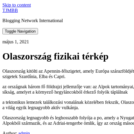
Skip to content
TJMBB
Blogging Network International
Toggle Navigation
május 1, 2021
Olaszország fizikai térkép
Olaszország kitölti az Apennin-félszigetet, amely Európa szárazföldj
szigetek Szardínia, Elba és Capri.
az országnak három fő földrajzi jellemzője van: az Alpok tartományai,
síkság, amelyet a környező hegyláncokból érkező folyók táplálnak
a tektonikus lemezek találkozási vonalának közelében fekszik, Olaszo
a világ egyik legnagyobb aktív vulkánja.
Olaszország legnagyobb és leghosszabb folyója a po, amely a Nyugat-al
Alpokból származik, és az Adriai-tengerbe ömlik, így az ország máso
Author:
admin