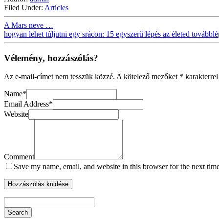
Filed Under:
Articles
A Mars neve …
hogyan lehet túljutni egy srácon: 15 egyszerű lépés az életed továbbl
Vélemény, hozzászólás?
Az e-mail-címet nem tesszük közzé.
A kötelező mezőket
*
karakterrel
Name
*
Email Address
*
Website
Comment
Save my name, email, and website in this browser for the next tim
Search