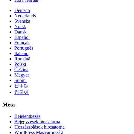
2021 február
Deutsch
Nederlands
Svenska
Norsk
Dansk
Español
Français
Português
Italiano
Română
Polski
Čeština
Magyar
Suomi
日本語
한국어
Meta
Bejelentkezés
Bejegyzések hírcsatorna
Hozzászólások hírcsatorna
WordPress Magyarország