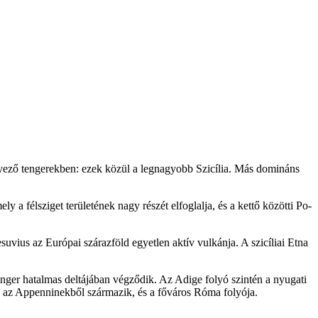
rnyező tengerekben: ezek közül a legnagyobb Szicília. Más domináns
a félsziget területének nagy részét elfoglalja, és a kettő közötti Po-
vius az Európai szárazföld egyetlen aktív vulkánja. A szicíliai Etna
tenger hatalmas deltájában végződik. Az Adige folyó szintén a nyugati
y az Appenninekből származik, és a főváros Róma folyója.