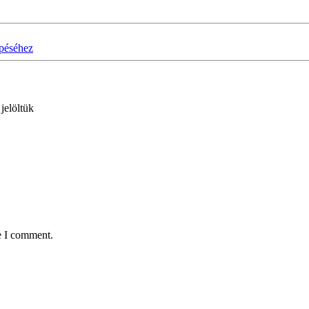
épéséhez
 jelöltük
e I comment.