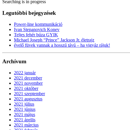
Searching is in progress
Legutóbbi bejegyzések
Power-line kommunikáció
Ivan Stepanovich Konev
Teljes fehér búza GYIK
Michael Joseph “Prince” Jackson Jr. életrajz
évelő füvek vannak a hosszú távú – ha vigyáz rájuk!
Archívum
2022 január
2021 december
2021 november
2021 október
2021 szeptember
2021 augusztus
2021 július
2021 június
2021 május
2021 április
2021 március