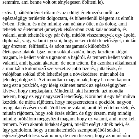
semmire, ami benne volt ott ténylegesen öblíteni le).
szóval, háttértörténet rólam és az eddigi értelmezésemről: az
egészségügy területén dolgoztam, és hihetetlenül kiégtem az elmúlt
évben. Tettem, és még mindig van néhány ötlet más dolog, amit
tehetek az életemmel (amelyek elsősorban csak kalandosabb, és
valami, amit tehetnék egy pár évig, mielőtt visszamegyek egy ápolói
diplomát, vagy valami ilyesmi, hogy nekem több lehetőséget, miután
úgy éreztem, felfrissült, és adott magamnak különböző
élettapasztalatok. Igaz, nem sokkal azután, hogy kezdtem kiégni
magam, le kellett volna ugranom a hajóról, és tennem kellett volna
valamit, amit igazán akartam, de nem tettem. Én azonban alkalmazni
a munkát a különböző szervezet-ez jobb fizetés, juttatások, és
valójában sokkal több lehetőséget a növekedésre, mint ahol én
jelenleg dolgozik. Azt mondtam magamnak, hogy ha nem kapom
meg ezt a pozíciót, egy ideig szünetet tartok az egészségügyben –
kivéve, hogy megkaptam. Mindenki, akit ismerek, azt mondta
nekem, hogy ez egy nagyszerű lehetőség. Körülbelül egy hét múlva
kezdek, de mióta rájöttem, hogy megszereztem a pozíciót, nagyon
nyugtalan érzésem volt. Volt benne valami, amit félreértelmeztek, és
miután rájöttem, hogy sok érzés eltűnt, de úgy érzem, még mindig
mindig próbálom meggyőzni magam, hogy ez valami, amit meg kell
tennem. Nem akarok hidakat égetni, mielőtt esélyt adnék neki, és
úgy gondolom, hogy a munkaterhelés szempontjából sokkal
egészségesebb lesz számomra, de nem hiszem, hogy az intuícióm