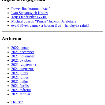
Power-line kommunikáció
Ivan Stepanovich Konev
Teljes fehér búza GYIK
Michael Joseph “Prince” Jackson Jr. életrajz
évelő füvek vannak a hosszú távú – ha vigyáz rájuk!
Archívum
2022 január
2021 december
2021 november
2021 október
2021 szeptember
2021 augusztus
2021 július
2021 június
2021 május
2021 április
2021 március
2021 február
Deutsch