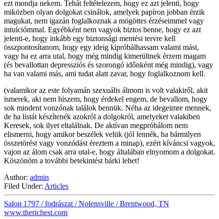
ezt mondja nekem. Tehát feltételezem, hogy ez azt jelenti, hogy
miközben olyan dolgokat csinálok, amelyek papíron jobban érzik
magukat, nem igazán foglalkoznak a mögöttes érzéseimmel vagy
intuíciómmal. Egyébként nem vagyok biztos benne, hogy ez azt
jelenti-e, hogy inkább egy biztonsági mentési tervre kell
összpontosítanom, hogy egy ideig kipróbálhassam valami mást,
vagy ha ez arra utal, hogy még mindig kimerültnek érzem magam
(és bevallottan depressziós és szorongó időnként még mindig), vagy
ha van valami más, ami tudat alatt zavar, hogy foglalkoznom kell.
(valamikor az este folyamán szexuális álmom is volt valakiről, akit
ismerek, aki nem hiszem, hogy érdekel engem, de bevallom, hogy
sok mindent vonzónak találok bennük. Néha az idegeimre mennek,
de ha listát készítenék azokról a dolgokról, amelyeket valakiben
Keresek, sok ilyet eltalálnak. De aktívan megpróbálom nem
elismerni, hogy amikor beszélek velük (jól lennék, ha bármilyen
összetörést vagy vonzódást éreztem a minap), ezért kíváncsi vagyok,
vajon az álom csak arra utal-e, hogy általában elnyomom a dolgokat.
Köszönöm a további betekintést bárki lehet!
Author:
admin
Filed Under:
Articles
Salon 1797 / fodrászat / Nolensville / Brentwood, TN
www.therichest.com