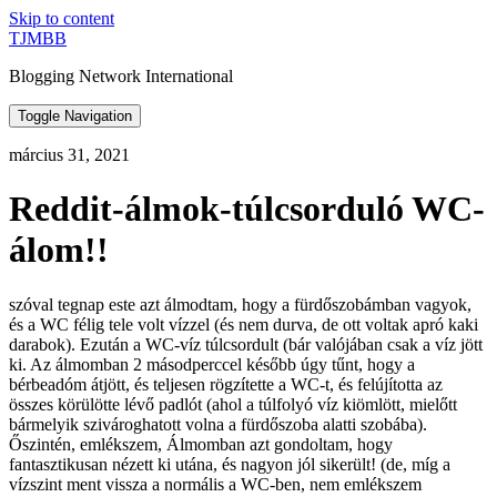
Skip to content
TJMBB
Blogging Network International
Toggle Navigation
március 31, 2021
Reddit-álmok-túlcsorduló WC-
álom!!
szóval tegnap este azt álmodtam, hogy a fürdőszobámban vagyok,
és a WC félig tele volt vízzel (és nem durva, de ott voltak apró kaki
darabok). Ezután a WC-víz túlcsordult (bár valójában csak a víz jött
ki. Az álmomban 2 másodperccel később úgy tűnt, hogy a
bérbeadóm átjött, és teljesen rögzítette a WC-t, és felújította az
összes körülötte lévő padlót (ahol a túlfolyó víz kiömlött, mielőtt
bármelyik szivároghatott volna a fürdőszoba alatti szobába).
Őszintén, emlékszem, Álmomban azt gondoltam, hogy
fantasztikusan nézett ki utána, és nagyon jól sikerült! (de, míg a
vízszint ment vissza a normális a WC-ben, nem emlékszem