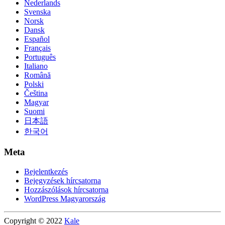
Nederlands
Svenska
Norsk
Dansk
Español
Français
Português
Italiano
Română
Polski
Čeština
Magyar
Suomi
日本語
한국어
Meta
Bejelentkezés
Bejegyzések hírcsatorna
Hozzászólások hírcsatorna
WordPress Magyarország
Copyright © 2022
Kale