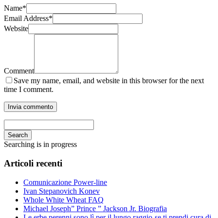
Name
*
Email Address
*
Website
Comment
Save my name, email, and website in this browser for the next
time I comment.
Search
Searching is in progress
Articoli recenti
Comunicazione Power-line
Ivan Stepanovich Konev
Whole White Wheat FAQ
Michael Joseph” Prince ” Jackson Jr. Biografia
Le erbe perenni sono lì per il lungo raggio-se ti prendi cura di