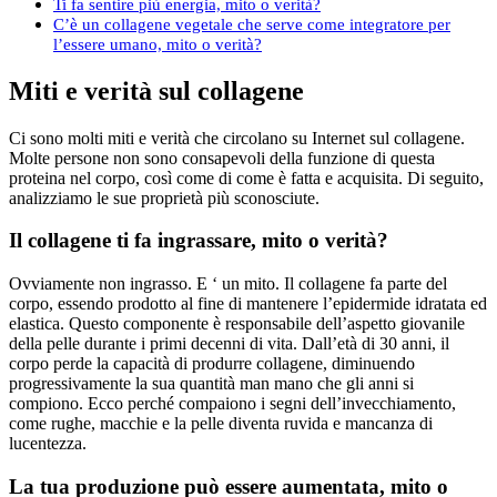
Ti fa sentire più energia, mito o verità?
C’è un collagene vegetale che serve come integratore per
l’essere umano, mito o verità?
Miti e verità sul collagene
Ci sono molti miti e verità che circolano su Internet sul collagene.
Molte persone non sono consapevoli della funzione di questa
proteina nel corpo, così come di come è fatta e acquisita. Di seguito,
analizziamo le sue proprietà più sconosciute.
Il collagene ti fa ingrassare, mito o verità?
Ovviamente non ingrasso. E ‘ un mito. Il collagene fa parte del
corpo, essendo prodotto al fine di mantenere l’epidermide idratata ed
elastica. Questo componente è responsabile dell’aspetto giovanile
della pelle durante i primi decenni di vita. Dall’età di 30 anni, il
corpo perde la capacità di produrre collagene, diminuendo
progressivamente la sua quantità man mano che gli anni si
compiono. Ecco perché compaiono i segni dell’invecchiamento,
come rughe, macchie e la pelle diventa ruvida e mancanza di
lucentezza.
La tua produzione può essere aumentata, mito o