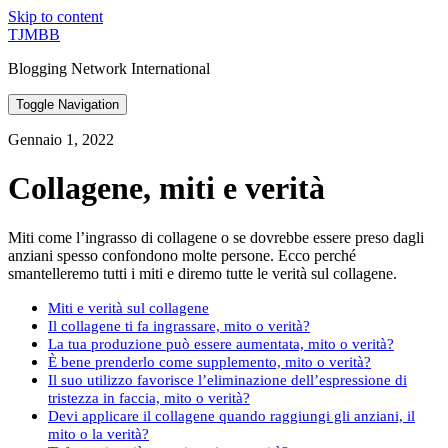
Skip to content
TJMBB
Blogging Network International
Toggle Navigation
Gennaio 1, 2022
Collagene, miti e verità
Miti come l’ingrasso di collagene o se dovrebbe essere preso dagli
anziani spesso confondono molte persone. Ecco perché
smantelleremo tutti i miti e diremo tutte le verità sul collagene.
Miti e verità sul collagene
Il collagene ti fa ingrassare, mito o verità?
La tua produzione può essere aumentata, mito o verità?
È bene prenderlo come supplemento, mito o verità?
Il suo utilizzo favorisce l’eliminazione dell’espressione di
tristezza in faccia, mito o verità?
Devi applicare il collagene quando raggiungi gli anziani, il
mito o la verità?