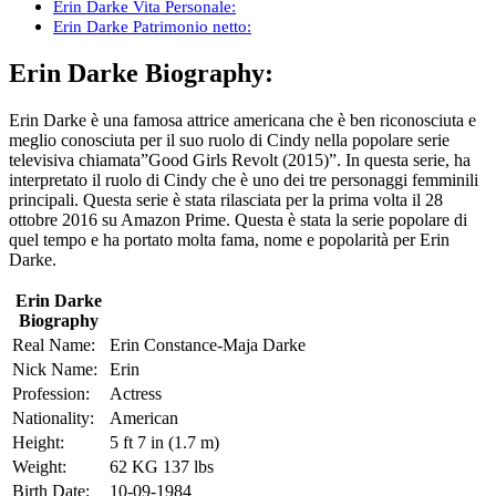
Erin Darke Vita Personale:
Erin Darke Patrimonio netto:
Erin Darke Biography:
Erin Darke è una famosa attrice americana che è ben riconosciuta e
meglio conosciuta per il suo ruolo di Cindy nella popolare serie
televisiva chiamata”Good Girls Revolt (2015)”. In questa serie, ha
interpretato il ruolo di Cindy che è uno dei tre personaggi femminili
principali. Questa serie è stata rilasciata per la prima volta il 28
ottobre 2016 su Amazon Prime. Questa è stata la serie popolare di
quel tempo e ha portato molta fama, nome e popolarità per Erin
Darke.
Erin Darke
Biography
Real Name:
Erin Constance-Maja Darke
Nick Name:
Erin
Profession:
Actress
Nationality:
American
Height:
5 ft 7 in (1.7 m)
Weight:
62 KG 137 lbs
Birth Date:
10-09-1984