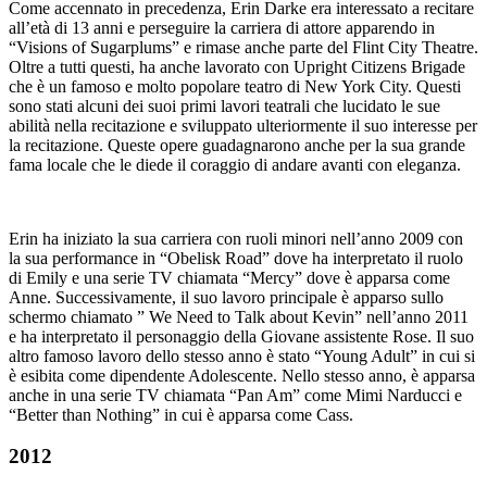
Come accennato in precedenza, Erin Darke era interessato a recitare
all’età di 13 anni e perseguire la carriera di attore apparendo in
“Visions of Sugarplums” e rimase anche parte del Flint City Theatre.
Oltre a tutti questi, ha anche lavorato con Upright Citizens Brigade
che è un famoso e molto popolare teatro di New York City. Questi
sono stati alcuni dei suoi primi lavori teatrali che lucidato le sue
abilità nella recitazione e sviluppato ulteriormente il suo interesse per
la recitazione. Queste opere guadagnarono anche per la sua grande
fama locale che le diede il coraggio di andare avanti con eleganza.
Erin ha iniziato la sua carriera con ruoli minori nell’anno 2009 con
la sua performance in “Obelisk Road” dove ha interpretato il ruolo
di Emily e una serie TV chiamata “Mercy” dove è apparsa come
Anne. Successivamente, il suo lavoro principale è apparso sullo
schermo chiamato ” We Need to Talk about Kevin” nell’anno 2011
e ha interpretato il personaggio della Giovane assistente Rose. Il suo
altro famoso lavoro dello stesso anno è stato “Young Adult” in cui si
è esibita come dipendente Adolescente. Nello stesso anno, è apparsa
anche in una serie TV chiamata “Pan Am” come Mimi Narducci e
“Better than Nothing” in cui è apparsa come Cass.
2012