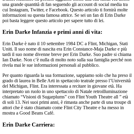
una grande quantità di fan seguendo gli account di social media tra
cui Instagram, Twitter, e Facebook. Questo articolo ti fornirà molte
informazioni su questa famosa attrice. Se sei un fan di Erin Darke
poi basta leggere questo articolo per sapere tutto di lei.
Erin Darke Infanzia e primi anni di vita:
Erin Darke è nato il 10 settembre 1984 DC a Flint, Michigan, Stati
Uniti. Il suo nome di nascita era Erin Constance-Maja Darke e più
tardi il suo nome divenne breve per Erin Darke. Suo padre si chiama
Ian Darke. Non c’è nulla di molto noto sulla sua famiglia perché non
rivela mai le sue informazioni personali al pubblico.
Per quanto riguarda la sua formazione, sappiamo solo che ha preso il
grado di laurea in Belle Arti in spettacolo teatrale presso l’Università
del Michigan, Flint. Era interessata a recitare in giovane età. Ha
interpretato un ruolo in uno spettacolo di Natale retroilluminazione
chiamato “Visioni di Sugarplums” con Flint Youth Theatre all ” età
di soli 13. Nei suoi primi anni, è rimasta anche parte di una troupe di
attori che è stato chiamato come Flint City Theatre e ha messo in
mostra a Good Beans Café.
Erin Darke Carriera: