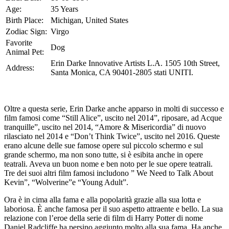
Age:
35 Years
Birth Place:
Michigan, United States
Zodiac Sign:
Virgo
Favorite
Dog
Animal Pet:
Erin Darke Innovative Artists L.A. 1505 10th Street,
Address:
Santa Monica, CA 90401-2805 stati UNITI.
Oltre a questa serie, Erin Darke anche apparso in molti di successo e
film famosi come “Still Alice”, uscito nel 2014”, riposare, ad Acque
tranquille”, uscito nel 2014, “Amore & Misericordia” di nuovo
rilasciato nel 2014 e “Don’t Think Twice”, uscito nel 2016. Queste
erano alcune delle sue famose opere sul piccolo schermo e sul
grande schermo, ma non sono tutte, si è esibita anche in opere
teatrali. Aveva un buon nome e ben noto per le sue opere teatrali.
Tre dei suoi altri film famosi includono ” We Need to Talk About
Kevin”, “Wolverine”e “Young Adult”.
Ora è in cima alla fama e alla popolarità grazie alla sua lotta e
laboriosa. È anche famosa per il suo aspetto attraente e bello. La sua
relazione con l’eroe della serie di film di Harry Potter di nome
Daniel Radcliffe ha persino aggiunto molto alla sua fama. Ha anche