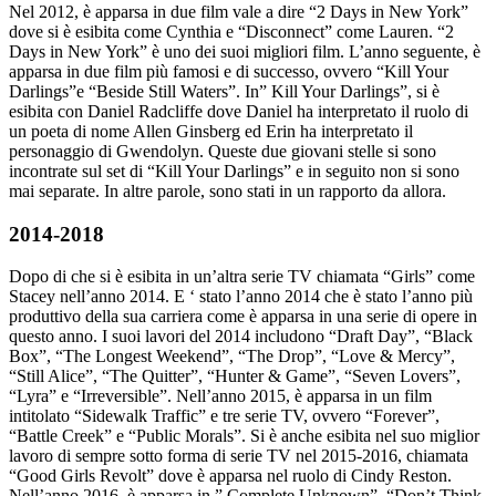
Nel 2012, è apparsa in due film vale a dire “2 Days in New York”
dove si è esibita come Cynthia e “Disconnect” come Lauren. “2
Days in New York” è uno dei suoi migliori film. L’anno seguente, è
apparsa in due film più famosi e di successo, ovvero “Kill Your
Darlings”e “Beside Still Waters”. In” Kill Your Darlings”, si è
esibita con Daniel Radcliffe dove Daniel ha interpretato il ruolo di
un poeta di nome Allen Ginsberg ed Erin ha interpretato il
personaggio di Gwendolyn. Queste due giovani stelle si sono
incontrate sul set di “Kill Your Darlings” e in seguito non si sono
mai separate. In altre parole, sono stati in un rapporto da allora.
2014-2018
Dopo di che si è esibita in un’altra serie TV chiamata “Girls” come
Stacey nell’anno 2014. E ‘ stato l’anno 2014 che è stato l’anno più
produttivo della sua carriera come è apparsa in una serie di opere in
questo anno. I suoi lavori del 2014 includono “Draft Day”, “Black
Box”, “The Longest Weekend”, “The Drop”, “Love & Mercy”,
“Still Alice”, “The Quitter”, “Hunter & Game”, “Seven Lovers”,
“Lyra” e “Irreversible”. Nell’anno 2015, è apparsa in un film
intitolato “Sidewalk Traffic” e tre serie TV, ovvero “Forever”,
“Battle Creek” e “Public Morals”. Si è anche esibita nel suo miglior
lavoro di sempre sotto forma di serie TV nel 2015-2016, chiamata
“Good Girls Revolt” dove è apparsa nel ruolo di Cindy Reston.
Nell’anno 2016, è apparsa in ” Complete Unknown”, “Don’t Think