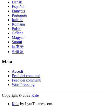
Dansk
Español
Français
Português
Italiano
Română
Polski
Čeština
Magyar
Suomi
日本語
한국어
Meta
Accedi
Feed dei contenuti
Feed dei commenti
WordPress.org
Copyright © 2022
Kale
Kale
by LyraThemes.com.