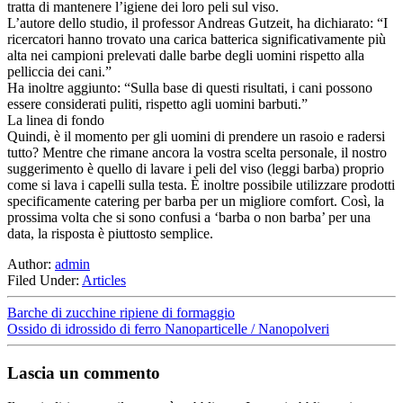
tratta di mantenere l’igiene dei loro peli sul viso.
L’autore dello studio, il professor Andreas Gutzeit, ha dichiarato: “I
ricercatori hanno trovato una carica batterica significativamente più
alta nei campioni prelevati dalle barbe degli uomini rispetto alla
pelliccia dei cani.”
Ha inoltre aggiunto: “Sulla base di questi risultati, i cani possono
essere considerati puliti, rispetto agli uomini barbuti.”
La linea di fondo
Quindi, è il momento per gli uomini di prendere un rasoio e radersi
tutto? Mentre che rimane ancora la vostra scelta personale, il nostro
suggerimento è quello di lavare i peli del viso (leggi barba) proprio
come si lava i capelli sulla testa. È inoltre possibile utilizzare prodotti
specificamente catering per barba per un migliore comfort. Così, la
prossima volta che si sono confusi a ‘barba o non barba’ per una
data, la risposta è piuttosto semplice.
Author:
admin
Filed Under:
Articles
Barche di zucchine ripiene di formaggio
Ossido di idrossido di ferro Nanoparticelle / Nanopolveri
Lascia un commento