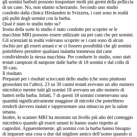
gli uomini barbuti possono trasportare molti più germi della pelliccia
di un cane. No, non stiamo scherzando. Secondo uno studio
condotto dalla clinica Hirslanden in Svizzera, i cani sono in realtà
più puliti degli uomini con la barba.
Qual è stato lo studio tutto su?
Ironia della sorte lo studio è stato condotto per scoprire se le
macchine MRI possono essere utilizzate sia per cani che per uomini.
Gli scienziati in realtà volevano scoprire se i cani sono di alcun
rischio per gli esseri umani e se ci fossero possibilità che gli uomini
potrebbero prendere qualsiasi malattia trasmessa dal cane
condividendo la stessa macchina. Per condurre lo studio, sono stati
testati campioni di tampone dalle barbe di 18 uomini e dal collo di
30 cani.
Il risultato
Preparati per i risultati scioccanti dello studio (che sono piuttosto
grossolani tra l’altro). 23 su 30 canini testati avevano un alto numero
microbico mentre tutti gli uomini 18 avevano un alto numero di
batteri nella barba. Infatti, 7 di questi 18 uomini contenevano una
quantità significativamente maggiore di microbi che potrebbero
renderli davvero malati e rappresentare una minaccia per la salute
umana.
Inoltre, lo scanner MRI ha mostrato un livello più alto del conteggio
microbico quando gli esseri umani lo hanno usato rispetto ai
cagnolini. Apparentemente, gli uomini con la barba hanno bisogno
di imparare una cosa o due dal migliore amico dell’uomo quando si