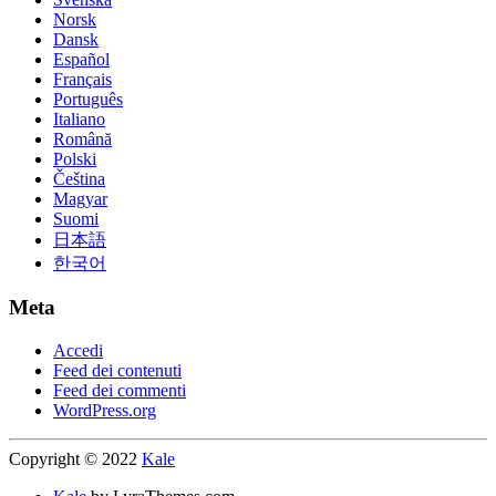
Norsk
Dansk
Español
Français
Português
Italiano
Română
Polski
Čeština
Magyar
Suomi
日本語
한국어
Meta
Accedi
Feed dei contenuti
Feed dei commenti
WordPress.org
Copyright © 2022
Kale