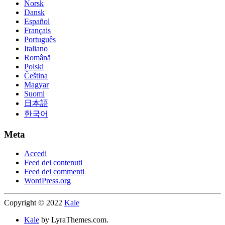
Norsk
Dansk
Español
Français
Português
Italiano
Română
Polski
Čeština
Magyar
Suomi
日本語
한국어
Meta
Accedi
Feed dei contenuti
Feed dei commenti
WordPress.org
Copyright © 2022
Kale
Kale
by LyraThemes.com.