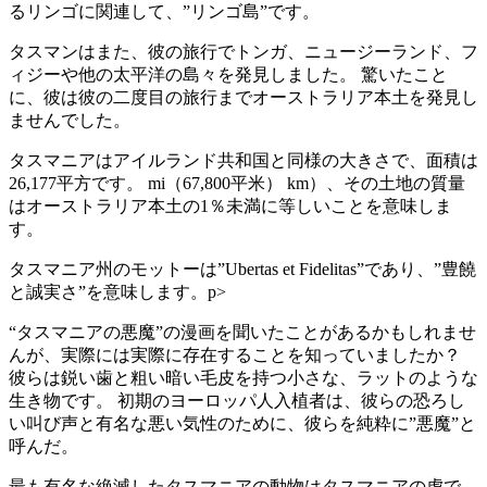
るリンゴに関連して、”リンゴ島”です。
タスマンはまた、彼の旅行でトンガ、ニュージーランド、フ
ィジーや他の太平洋の島々を発見しました。 驚いたこと
に、彼は彼の二度目の旅行までオーストラリア本土を発見し
ませんでした。
タスマニアはアイルランド共和国と同様の大きさで、面積は
26,177平方です。 mi（67,800平米） km）、その土地の質量
はオーストラリア本土の1％未満に等しいことを意味しま
す。
タスマニア州のモットーは”Ubertas et Fidelitas”であり、”豊饒
と誠実さ”を意味します。p>
“タスマニアの悪魔”の漫画を聞いたことがあるかもしれませ
んが、実際には実際に存在することを知っていましたか？
彼らは鋭い歯と粗い暗い毛皮を持つ小さな、ラットのような
生き物です。 初期のヨーロッパ人入植者は、彼らの恐ろし
い叫び声と有名な悪い気性のために、彼らを純粋に”悪魔”と
呼んだ。
最も有名な絶滅したタスマニアの動物はタスマニアの虎で