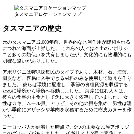
タスマニアロケーションマップ
タスマニアの歴史
元のタスマニア12,000年前、世界的な氷河作用が緩和される
につれて海面が上昇した。 これらの人々は本土のアボリジ
ニと多くの類似点を共有しましたが、文化的にも物理的にも
明確な違いがありました。
アボリジニは狩猟採集民のタイプであり、木材、石、海藻、
樹皮など、容易に入手できる材料のみを使用して道具を作り
ました。 彼らは環境に配慮し、季節の食糧資源を収穫する
ために場所から場所へ移動しました。 海岸に住む人々は、
彼らの食事の主食として魚に大きく依存していました。 女
性はカキ、ムール貝、アワビ、その他の貝を集め、男性は暖
かい季節にアザラシや羊肉を収穫するために樹皮カヌーを作
った。
ヨーロッパ人が到着した時点で、9つの主要な民族アボリジ
ニのグループがありました。 イギリス人が島に定住した