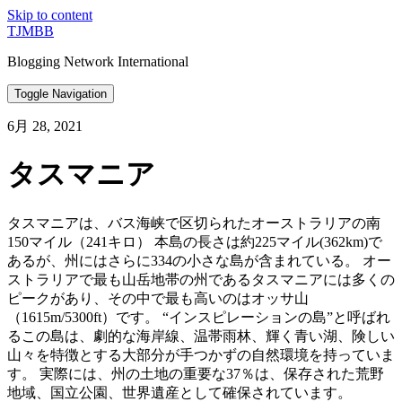
Skip to content
TJMBB
Blogging Network International
Toggle Navigation
6月 28, 2021
タスマニア
タスマニアは、バス海峡で区切られたオーストラリアの南
150マイル（241キロ） 本島の長さは約225マイル(362km)で
あるが、州にはさらに334の小さな島が含まれている。 オー
ストラリアで最も山岳地帯の州であるタスマニアには多くの
ピークがあり、その中で最も高いのはオッサ山
（1615m/5300ft）です。 “インスピレーションの島”と呼ばれ
るこの島は、劇的な海岸線、温帯雨林、輝く青い湖、険しい
山々を特徴とする大部分が手つかずの自然環境を持っていま
す。 実際には、州の土地の重要な37％は、保存された荒野
地域、国立公園、世界遺産として確保されています。