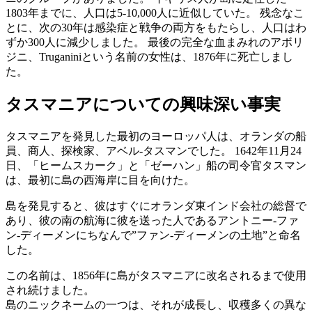
1803年までに、人口は5-10,000人に近似していた。 残念なこ
とに、次の30年は感染症と戦争の両方をもたらし、人口はわ
ずか300人に減少しました。 最後の完全な血まみれのアボリ
ジニ、Truganiniという名前の女性は、1876年に死亡しまし
た。
タスマニアについての興味深い事実
タスマニアを発見した最初のヨーロッパ人は、オランダの船
員、商人、探検家、アベル-タスマンでした。 1642年11月24
日、「ヒームスカーク」と「ゼーハン」船の司令官タスマン
は、最初に島の西海岸に目を向けた。
島を発見すると、彼はすぐにオランダ東インド会社の総督で
あり、彼の南の航海に彼を送った人であるアントニー-ファ
ン-ディーメンにちなんで”ファン-ディーメンの土地”と命名
した。
この名前は、1856年に島がタスマニアに改名されるまで使用
され続けました。
島のニックネームの一つは、それが成長し、収穫多くの異な