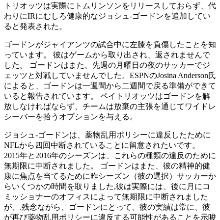
トリオッツは実際にトムリンソンをリリースしておらず、代
わりにIRにむしろ健康的なジョシュ-ゴードンを追加してい
ると発表された。
ゴードンがジャイアンツの試合中に左膝を負傷したことを知
っています。 彼はゲームから取り出され、返されませんで
した。 ゴードンはまた、先週の月曜日の夜のサッカーでジ
ェッツと対戦していませんでした。ESPNのJosina Anderson氏
によると、ゴードンは一週間から二週間で戻る準備ができて
いると報告されています。 ペイトリオッツはゴードンを解
放しなければならず、チームは放棄の主張を通じてワイドレ
シーバーを拾うオプションを与える。
ジョシュ-ゴードンは、薬物乱用ポリシーに違反したために
NFLから四回中断されていることに留意されたいです。
2015年と2016年のシーズンは、これらの種類の違反のために
無期限に中断されました。 ゴードンはまた、彼の精神的健
康に焦点を当てるために昨シーズン（彼の選択）サッカーか
らいくつかの時間を取りました,彼は実際には、後に月にコ
ミッショナーのオフィスによって無期限に中断されました
が、.残念ながら、ゴードンにとって、彼の実績は常に、彼
が再び薬物乱用ポリシーに違反する可能性があることを示唆