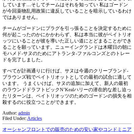
しています…そしてチームはそれを知ってい 私はゴードン
が今回薬物乱用政策に違反していることを暗示しているわけ
ではありません。
チームがゴードンにプラグを引っ張ることを決定するために
何が起こったのかにかかわらず、私は本当に彼がペイトリオ
ッツにいることが彼を導いた正しい道にとどまることができ
ることを願っています。ニューイングランドは木曜日の朝に
モハメド-サヌのためにアトランタ-ファルコンズとのトレー
ドを完了しました。
すべてが計画通りに行けば、サヌは今週のクリーブランド-
ブラウンズ戦でペイトリオットとしての最初の試合に適して
います。 うまくいけば、サヌの追加に加えて、新人の最初
のラウンドドラフトピックN’Kealハリーの潜在的な差し迫っ
たリターンは、ペイトリオッツのためのゴードンの損失を相
殺するのに役立つことができます。
Author:
admin
Filed Under:
Articles
オーシャンフロントでの販売のための安い家やコンドミニア