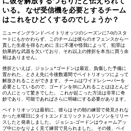
に彼を解放するつもりだと伝えられて
いる。 なぜ受信機を必要とするチーム
はこれをひどくするのでしょうか？
ニューイングランド-ペイトリオッツのシーズンに7-0のスタ
ートにもかかわらず、このチームは彼らのオフェンスから一
貫した生産を得るために 主に不運や怪我によって、犯罪は
効果的な武器を欠いており、それ以上の挫折を本当に買う余
裕はありません。
挫折といえば、ジョシュ*ゴードンは最近、負傷した予備に
置かれた、とさえ先に今後数週間でペイトリオッツによって
解放されることができます。 チームはワイドレシーバーを
必要としているので、ゴードンをIRに入れることはほとんど
の人にとって驚きでした。 これが起こった方法は非常に奇
妙であり、可能であればさらに明確にする必要があります。
ペイトリオッツは最初に、彼らはその朝の練習で発見されな
かった水曜日にタイトエンドエリックトムリンソンをリリー
スしたと発表しました。 ジョシュ-ゴードンはウォームアッ
プ中にかなりよく見て練習で見られました。 その後、ペイ