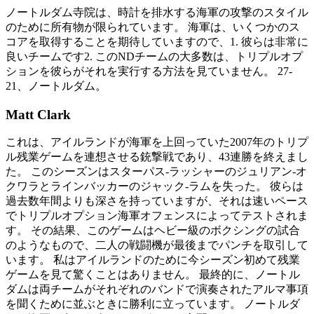
ノートルダム寺院は、時計を排水する海軍の攻撃のスタイル
のために所有物が限られています。 海軍は、いくつかのス
コアを取得することを期待していますので、1. 彼らは非常に
良いチームです2. このNDチームの大多数は、トリプルオプ
ションを彼らがそれを実行する方法を見ていません。 27-
21、ノートルダム。
Matt Clark
これは、アイルランドが海軍を上回っていた2007年のトリプ
ル残業ゲームを連想させる銃撃戦であり、43連勝を終えまし
た。 このシーズンはスターパス-ラッシャーのジュリアン-オ
クワラとラインバッカーのジャック-ラムを失った。 彼らは
過去数年間よりも深さを持っていますが、それは速いペース
でトリプルオプション海軍オフェンスによってテストされま
す。 その結果、このゲームはヘビー級のボクシングの試合
のようなもので、二人の戦闘機が最後までパンチを取引して
います。 私はアイルランドのために今シーズン初めて残業
ゲームを見て驚くことはありません。 最終的に、ノートル
ダムは両チームがそれぞれのバンドで演奏されたアルマ事項
を聞くために並ぶときに勝利に立っています。 ノートルダ