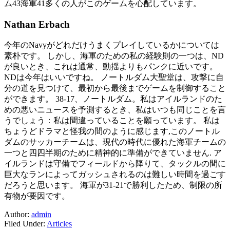
ム43海軍41多くの人がこのゲームを心配しています。
Nathan Erbach
今年のNavyがどれだけうまくプレイしているかについては
素朴です。 しかし、海軍のための私の経験則の一つは、ND
が良いとき、これは通常、動揺よりもパンクに近いです。
NDは今年はいいですね。 ノートルダム大聖堂は、攻撃に自
分の道を見つけて、最初から最後までゲームを制御すること
ができます。 38-17、ノートルダム。私はアイルランドのた
めの悪いニュースを予測するとき、私はいつも同じことを言
うでしょう：私は間違っていることを願っています。 私は
ちょうどドラマと怪我の間のように感じます,このノートル
ダムのサッカーチームは、現代の時代に優れた海軍チームの
一つと四四半期のために精神的に準備ができていません. ア
イルランドは守備でフィールドから降りて、タックルの間に
巨大なランによってガッシュされるのは難しい時間を過ごす
だろうと思います。 海軍が31-21で勝利したため、制限の所
有物が要因です。
Author:
admin
Filed Under:
Articles