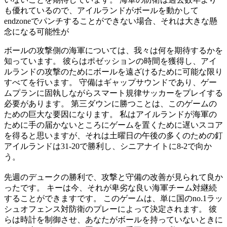
も優れているので、アイルランドがボールを動かして
endzoneでパンチすることができない場合、それは大きな懸
念になる可能性が
ボールの攻撃側の海軍については、我々は何を期待するかを
知っています。 彼らはポゼッションの時間を獲得し、アイ
ルランドの攻撃のためにボールを遠ざけるために可能な限り
すべてを行います。 守備はギャップサウンドであり、ゲー
ムプランに固執しながらスマート規律サッカーをプレイする
必要があります。 第三ダウンに勝つことは、このゲームの
ための巨大な要因になります。 私はアイルランドが海軍の
ために手の届かないところにゲームを置くために遅いスコア
を得ると思いますが、それは土曜日の午後の多くのための釘
アイルランドは31-20で勝利し、シニアナイトに8-2で向か
う。
先週のデュークの勝利で、攻撃と守備の改善が見られて良か
ったです。 キーは今、それが卑劣な良い海軍チーム対継続
することができますです。 このゲームは、単に国のno.1ラッ
シュオフェンス対防衛のプレーによって決定されます。 彼
らは時計を制御させ、あなたがボールを持っていないときに