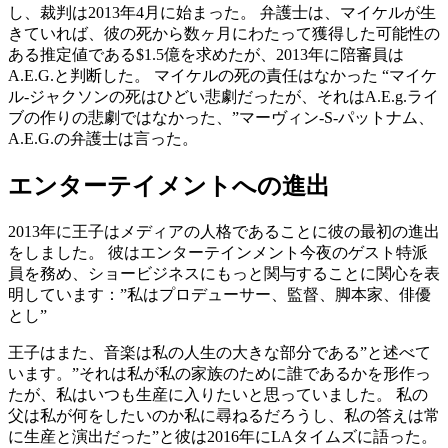
し、裁判は2013年4月に始まった。 弁護士は、マイケルが生
きていれば、彼の死から数ヶ月にわたって獲得した可能性の
ある推定値である$1.5億を求めたが、2013年に陪審員は
A.E.G.と判断した。 マイケルの死の責任はなかった “マイケ
ル-ジャクソンの死はひどい悲劇だったが、それはA.E.g.ライ
ブの作りの悲劇ではなかった、”マーヴィン-S-パットナム、
A.E.G.の弁護士は言った。
エンターテイメントへの進出
2013年に王子はメディアの人格であることに彼の最初の進出
をしました。 彼はエンターテインメント今夜のゲスト特派
員を務め、ショービジネスにもっと関与することに関心を表
明しています：”私はプロデューサー、監督、脚本家、俳優
とし”
王子はまた、音楽は私の人生の大きな部分である”と述べて
います。”それは私が私の家族のために誰であるかを形作っ
たが、私はいつも生産に入りたいと思っていました。 私の
父は私が何をしたいのか私に尋ねるだろうし、私の答えは常
に生産と演出だった”と彼は2016年にLAタイムズに語った。