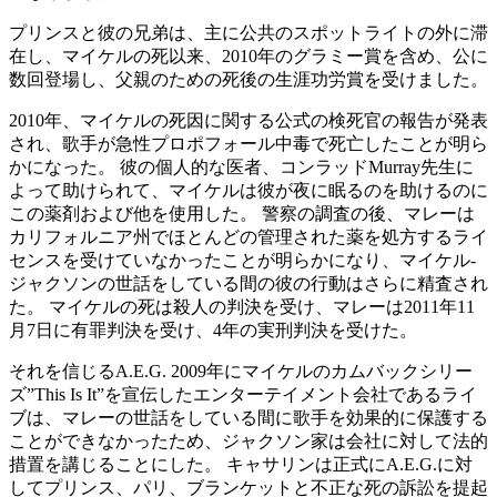
プリンスと彼の兄弟は、主に公共のスポットライトの外に滞
在し、マイケルの死以来、2010年のグラミー賞を含め、公に
数回登場し、父親のための死後の生涯功労賞を受けました。
2010年、マイケルの死因に関する公式の検死官の報告が発表
され、歌手が急性プロポフォール中毒で死亡したことが明ら
かになった。 彼の個人的な医者、コンラッドMurray先生に
よって助けられて、マイケルは彼が夜に眠るのを助けるのに
この薬剤および他を使用した。 警察の調査の後、マレーは
カリフォルニア州でほとんどの管理された薬を処方するライ
センスを受けていなかったことが明らかになり、マイケル-
ジャクソンの世話をしている間の彼の行動はさらに精査され
た。 マイケルの死は殺人の判決を受け、マレーは2011年11
月7日に有罪判決を受け、4年の実刑判決を受けた。
それを信じるA.E.G. 2009年にマイケルのカムバックシリー
ズ”This Is It”を宣伝したエンターテイメント会社であるライ
ブは、マレーの世話をしている間に歌手を効果的に保護する
ことができなかったため、ジャクソン家は会社に対して法的
措置を講じることにした。 キャサリンは正式にA.E.G.に対
してプリンス、パリ、ブランケットと不正な死の訴訟を提起