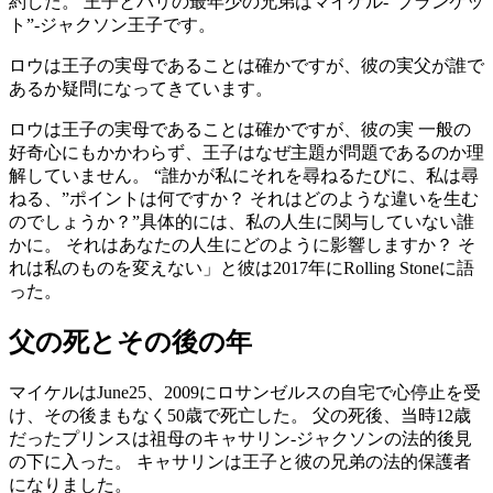
約した。 王子とパリの最年少の兄弟はマイケル-“ブランケッ
ト”-ジャクソン王子です。
ロウは王子の実母であることは確かですが、彼の実父が誰で
あるか疑問になってきています。
ロウは王子の実母であることは確かですが、彼の実 一般の
好奇心にもかかわらず、王子はなぜ主題が問題であるのか理
解していません。 “誰かが私にそれを尋ねるたびに、私は尋
ねる、”ポイントは何ですか？ それはどのような違いを生む
のでしょうか？”具体的には、私の人生に関与していない誰
かに。 それはあなたの人生にどのように影響しますか？ そ
れは私のものを変えない」と彼は2017年にRolling Stoneに語
った。
父の死とその後の年
マイケルはJune25、2009にロサンゼルスの自宅で心停止を受
け、その後まもなく50歳で死亡した。 父の死後、当時12歳
だったプリンスは祖母のキャサリン-ジャクソンの法的後見
の下に入った。 キャサリンは王子と彼の兄弟の法的保護者
になりました。