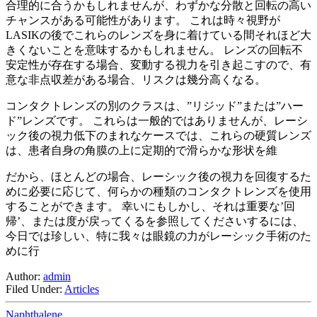
合理的に合うかもしれませんが、わずかな分散と回転の高い
チャンスがある可能性があります。 これは時々視野が
LASIKの後でこれらのレンズを身に着けている間それほど大
きくないことを意味するかもしれません。 レンズの回転不
安定性が存在する場合、変動する視力を引き起こすので、有
意な非点収差がある場合、リスクは幾分高くなる。
コンタクトレンズの別のクラスは、”リジッド”または”ハー
ド”レンズです。 これらは一般的ではありませんが、レーシ
ック後の視力低下のまれなケースでは、これらの硬質レンズ
は、患者自身の角膜の上に定期的で滑らかな形状を維
だから、ほとんどの場合、レーシック後の視力を回復するた
めに必要に応じて、何らかの種類のコンタクトレンズを使用
することができます。 幸いにもしかし、それは重要な’回
帰’、または度が戻ってくるを参照してくださいするには、
今日では珍しい、特に我々は眼鏡の力がレーシック手術のた
めに行
Author:
admin
Filed Under:
Articles
Naphthalene