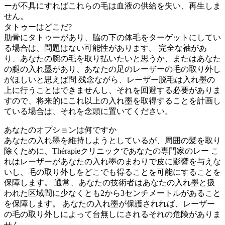
ーが不具にすればこれらの毛は血液の供給を失い、再生しま
せん。
タトゥーはどこだ?
肋骨にタトゥーがあり、脇の下の体毛をターゲットにしてい
る場合は、問題はない可能性があります。 完全な袖があ
り、あなたの腕の毛を取り払いたいと思うか、またはあなた
の腿の入れ墨があり、あなたの足のレーザーの毛の取り外し
がほしいと思えば問 残念ながら、レーザー脱毛は入れ墨の
上に行うことはできませんし、それを回避する必要がありま
すので、将来的にこれ以上の入れ墨を取得することを計画し
ている場合は、それを念頭に置いてください。
あなたのオプションは何ですか
あなたの入れ墨を維持しようとしているが、周囲の髪を取り
除くために、Thérapieクリニックであなたの専門家のレー こ
れはレーザーがあなたの入れ墨のまわりで皮に影響を与えな
いし、毛の取り外しをどこでも得ることを可能にすることを
保障します。 通常、あなたの技術者はあなたの入れ墨と扱
われた区域間に少なくとも2から3センチメートルがあること
を保障します。 あなたの入れ墨が保護されれば、レーザー
の毛の取り外しによって台無しにされるそれの危険がありま
せん。