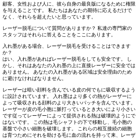
顧客、女性および人に、彼ら自身の最良版になるために権限
を与えることです。 私たちはあなたの期待に応えるだけで
なく、それらを超えたいと思っています。
レーザー脱毛について質問がありますか？ 私達の専門家の
スタッフはそれらに答えることをここにあります。
入れ墨がある場合、レーザー脱毛を受けることはできます
か？
はい、入れ墨があればレーザー脱毛をしても安全です。 し
かし、それはあなたの入れ墨の上に直接レーザーに安全では
ありません。 あなたの入れ墨がある区域は安全理由のため
に避けなければなりません。
レーザーは暗い顔料を含んでいる皮の何でもに吸収するよう
に設計されています。 入れ墨はより多くの熱がレーザーに
よって吸収される顔料のより大きいパッチを含んでいます。
レーザーが皮の毛小胞に脈打っているとき大いにより小さい
です従ってレーザーによって提供される熱は破壊的ようにで
はないです。 この熱は毛シャフトの下で移動し、毛小胞の
基盤で小さい細胞を破壊します。 これらの相互接続の細胞
は育つためにそれを助ける毛に血の流れを持って来、レーザ