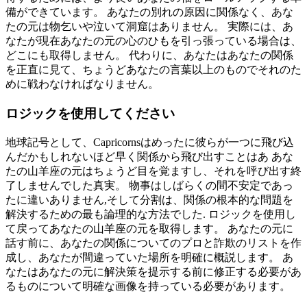
備ができています。 あなたの別れの原因に関係なく、あな
たの元は物乞いや泣いて洞窟はありません。 実際には、あ
なたが現在あなたの元の心のひもを引っ張っている場合は、
どこにも取得しません。 代わりに、あなたはあなたの関係
を正直に見て、ちょうどあなたの言葉以上のものでそれのた
めに戦わなければなりません。
ロジックを使用してください
地球記号として、Capricornsはめったに彼らが一つに飛び込
んだかもしれないほど早く関係から飛び出すことはあ あな
たの山羊座の元はちょうど目を覚ますし、それを呼び出す終
了しませんでした真実。 物事はしばらくの間不安定であっ
たに違いありません,そして分割は、関係の根本的な問題を
解決するための最も論理的な方法でした. ロジックを使用し
て戻ってあなたの山羊座の元を取得します。 あなたの元に
話す前に、あなたの関係についてのプロと詐欺のリストを作
成し、あなたが間違っていた場所を明確に概説します。 あ
なたはあなたの元に解決策を提示する前に修正する必要があ
るものについて明確な画像を持っている必要があります。