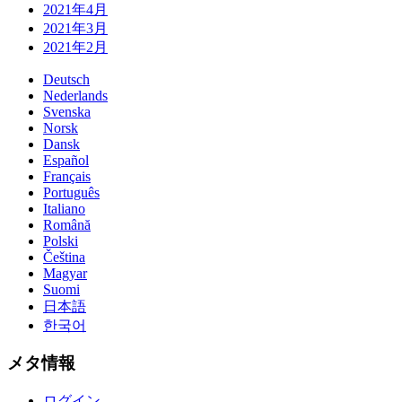
2021年4月
2021年3月
2021年2月
Deutsch
Nederlands
Svenska
Norsk
Dansk
Español
Français
Português
Italiano
Română
Polski
Čeština
Magyar
Suomi
日本語
한국어
メタ情報
ログイン