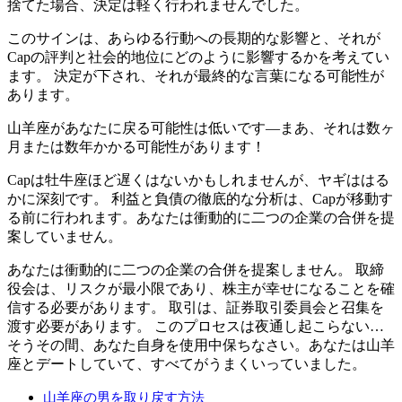
捨てた場合、決定は軽く行われませんでした。
このサインは、あらゆる行動への長期的な影響と、それが
Capの評判と社会的地位にどのように影響するかを考えてい
ます。 決定が下され、それが最終的な言葉になる可能性が
あります。
山羊座があなたに戻る可能性は低いです—まあ、それは数ヶ
月または数年かかる可能性があります！
Capは牡牛座ほど遅くはないかもしれませんが、ヤギははる
かに深刻です。 利益と負債の徹底的な分析は、Capが移動す
る前に行われます。あなたは衝動的に二つの企業の合併を提
案していません。
あなたは衝動的に二つの企業の合併を提案しません。 取締
役会は、リスクが最小限であり、株主が幸せになることを確
信する必要があります。 取引は、証券取引委員会と召集を
渡す必要があります。 このプロセスは夜通し起こらない…
そうその間、あなた自身を使用中保ちなさい。あなたは山羊
座とデートしていて、すべてがうまくいっていました。
山羊座の男を取り戻す方法