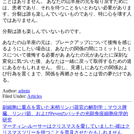
ことはありません。 あなたの山羊座の元を取り戻すために
は、患者であり、それを待つことをいとわない必要がありま
す。分裂は誰も楽しんでいないものであり、特に心を壊す人
ではありません。
分裂は誰も楽しんでいないものです。
あなたの山羊座の元は、ブレークアップについて後悔を感じ
るようにしたい場合は、あなたの関係の間にコミットしたミ
スについて後悔する必要があ あなたの元があなたに深刻な
変化に気づいた後、あなたは一緒に戻って取得するための道
にあるかもしれません。 但し、見通しにあなたの関係およ
び行為を置くまで、関係を再燃させることは管の夢だけであ
る。
Author:
admin
Filed Under:
Articles
副細胞に重点を置いた末梢リンパ器官の解剖学：マウス脾
臓、リンパ節、およびPeyerのパッチの光顕免疫細胞化学的
研究
マーティン-ルーサーはクリスマスを愛していました-彼はク
リスマスツリーを持つことを普及させたかもしれません