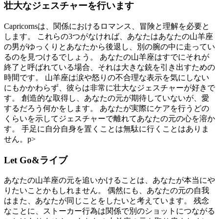
壮大なジェスチャーを行います
Capricornsは、関係におけるロマンス、冒険と理解を必要と
します。 これらの3つがなければ、あなたはあなたの山羊座
の男がゆっくりとあなたから後退し、別の腕の中に走ってい
るのを見つけるでしょう。 あなたの山羊座はすでにそれが
終了と呼ばれている場合、それは大きな銃を引き出すための
時間です。 山羊座は涙や怒りの不合理な表示を気にしない
にもかかわらず、彼らは非常に壮大なジェスチャーが好きで
す。 創造的な取得し、あなたの元が期待していないが、愛
するだろう何かをします。 あなたが実際にケアを行うどの
くらいを示してジェスチャーで離れてあなたの元の心を溶か
す。 手足に自分自身を置くことは無駄に行くことはありま
せん。p>
Let Go&ライブ
あなたの山羊座の元を追いかけることは、あなたが本当にや
りたいことかもしれません。 偶然にも、あなたの元の自我
はまた、あなたが同じことをしたいと考えています。 残念
なことに、ストーカー行為は関係で別のショットにつながる