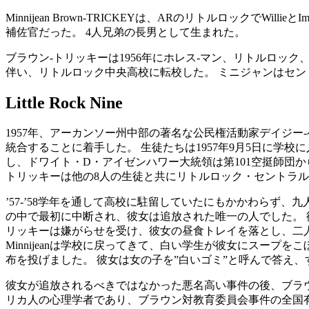
Minnijean Brown-TRICKEYは、ARのリトルロックでW
補佐官だった。 4人兄弟の長男として生まれた。
ブラウン-トリッキーは1956年にホレス-マン、リトルロッ
伴い、リトルロック中央高校に転校した。 ミニジャンはセン
Little Rock Nine
1957年、アーカンソー州中部の著名な公民権活動家デイジー-ベイ
統合することに着手した。 生徒たちは1957年9月5日に学
し、ドワイト・D・アイゼンハワー大統領は第101空挺師団から
トリッキーは他の8人の生徒と共にリトルロック・セントラ
’57-’58学年を通して高校に駐留していたにもかかわらず
の中で最初に中断され、彼女は追放された唯一の人でした。 彼
リッキーは嫌がらせを受け、彼女の昼食トレイを落とし、二人
Minnijeanは学校に戻ってきて、白い学生が彼女にスープを
布を投げました。 彼女は女の子を”白いゴミ”と呼んで答え、すぐに追
彼女が追放されるべきではなかった悪名高い事件の後、ブラウ
リカ人の心理学者であり、ブラウン対教育委員会事件の全国有