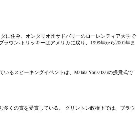
かけてカナダに住み、オンタリオ州サドバリーのローレンティア大学で
ン-トリッキーはアメリカに戻り、1999年から2001年ま
スピーキングイベントは、Malala Yousafzaiの授賞式で
含む多くの賞を受賞している。 クリントン政権下では、ブラウ