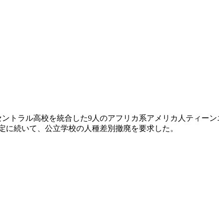
日-)は、リトルロック・セントラル高校を統合した9人のアフリカ系アメリ
決定に続いて、公立学校の人種差別撤廃を要求した。