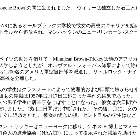
illieとImogene Brownの間に生まれました。 ウィリーは独立
ク、ARにあるオールブラックの学校で彼女の高校のキャリアを始め
トラルから追放され、マンハッタンのニュー-リンカーン-スク
ツの助けを借りて、Minnijean Brown-Trickeyは他
校に入学しようとしたが、オルヴァル・フォーバス知事によって
1,200名のアメリカ軍空挺部隊を派遣し、リトルロック・ナイン
ル高校を分離した。
、九人の学生はクラスメートによって物理的および口頭で嫌がらせを
女の停職は1957年12月17日に起こった事件の結果であった
の男子学生に唐辛子をこぼすことになった。 彼女は六日間学
こぼしました。 彼は二日間だけ中断された。 その後、月に、女の子
放された。 彼女の追放の後、セントラルの学生はひどいメモを渡し、そ
ン-トリッキーはニューヨークに移り、ケネス-B-博士とマミー
色人の進歩協会（NAACP）によって提示された議論を助け