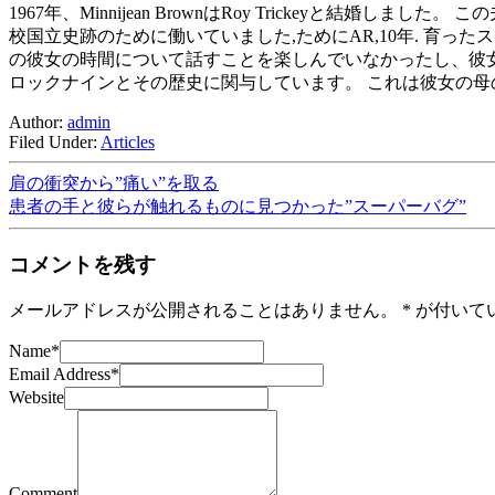
1967年、Minnijean BrownはRoy Trickeyと結婚
校国立史跡のために働いていました,ためにAR,10年. 育っ
の彼女の時間について話すことを楽しんでいなかったし、彼女
ロックナインとその歴史に関与しています。 これは彼女の
Author:
admin
Filed Under:
Articles
肩の衝突から”痛い”を取る
患者の手と彼らが触れるものに見つかった”スーパーバグ”
コメントを残す
メールアドレスが公開されることはありません。
*
が付いて
Name
*
Email Address
*
Website
Comment