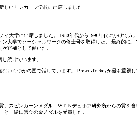
の新しいリンカーン学校に出席しました
した南イリノイ大学に出席しました。 1980年代から1990年代に
大学でソーシャルワークの修士号を取得した。 最終的に、ブラウ
副次官補として働いた。
発言し続けています。
かの国で話しています。 Brown-Trickeyが最も重視している
、スピンガーンメダル、W.E.B.デュボア研究所からの賞を
バーと一緒に議会の金メダルを受賞した。