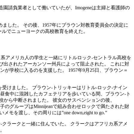
した石工と造園請負業者として働いていたが、Imogeneは主婦と看護師の
ました。 その後、1957年にブラウン対教育委員会の決定に
ールでニューヨークの高校教育を終えた。
のアフリカ系アメリカ人の学生と一緒にリトルロック-セントラル高校を
呼び出されたアーカンソー州兵によって阻止された。 これに対
が学校に入るのを支援した。 1957年9月25日、ブラウン＝
受けました。 ブラウン-トリッキーはリトル-ロック-ナイン
。 昼食中に混雑したカフェテリアを歩いている間、ブラウン-ト
校から中断されました。 彼女のサスペンションの後、
のグループはMinnijeanで組み合わせロックで満たされた財
の周りには”one down,eight to go.”
-クラークと一緒に住んでいた。 クラークはアフリカ系アメ
た。