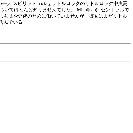
女の娘の一人,スピリットTrickey,リトルロックのリトルロック中央高
てほとんど知りませんでした。 Minnijeanはセントラルで
トはもはや史跡のために働いていませんが、彼女はまだリトル
含んでいる。