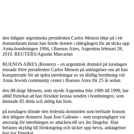
den tidigare argentinska presidenten Carlos Menem tittar på i ett
domstolsrum innan han hörde domen i rättegången för att täcka upp
Amia-bombningen 1994, i Buenos Aires, Argentina februari 28,
2019. REUTERS/Agustin Marcarian
BUENOS AIRES (Reuters) – en argentinsk domstol på torsdagen
rensade förre presidenten Carlos Menem på anklagelser om att han
konspirerade för att spåra utredningar av en dödlig bombning vid
Amia Jewish community center i Buenos Aires för 25 år sedan.
den 88-årige Menem, som styrde Argentina från 1989 till 1999, har
alltid förnekat att han försökte krossa sonden i bombningen, som
lämnade 85 döda och aldrig har lösts.
på torsdagen dömde den federala domstolen som befriade honom
den tidigare domaren Juan Jose Galeano – som ursprungligen var
ansvarig för utredningen av attacken-till sex års fängelse. Han
befanns skyldig till förskingring och täcker upp bevis, anklagelser
han har förnekat.