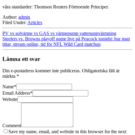
våra standarder: Thomson Reuters Förtroende Principer.
Author:
admin
Filed Under:
Articles
PV vs solvärme vs GAS vs värmepump vattenuppvärmning
Steelers vs. Browns playoff game live på Peacock tonight: hur man
tittar, stream online, tid för NFL Wild Card matchup
Lämna ett svar
Din e-postadress kommer inte publiceras.
Obligatoriska fält är
märkta
*
Name
*
Email Address
*
Website
Comment
Save my name, email, and website in this browser for the next