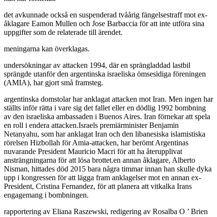
det avkunnade också en suspenderad tvåårig fängelsestraff mot ex-
åklagare Eamon Mullen och Jose Barbaccia för att inte utföra sina
uppgifter som de relaterade till ärendet.
meningarna kan överklagas.
undersökningar av attacken 1994, där en sprängladdad lastbil
sprängde utanför den argentinska israeliska ömsesidiga föreningen
(AMIA), har gjort små framsteg.
argentinska domstolar har anklagat attacken mot Iran. Men ingen har
ställts inför rätta i vare sig det fallet eller en dödlig 1992 bombning
av den israeliska ambassaden i Buenos Aires. Iran förnekar att spela
en roll i endera attacken.Israels premiärminister Benjamin
Netanyahu, som har anklagat Iran och den libanesiska islamistiska
rörelsen Hizbollah för Amia-attacken, har berömt Argentinas
nuvarande President Mauricio Macri för att ha återupplivat
ansträngningarna för att lösa brottet.en annan åklagare, Alberto
Nisman, hittades död 2015 bara några timmar innan han skulle dyka
upp i kongressen för att lägga fram anklagelser mot en annan ex-
President, Cristina Fernandez, för att planera att vitkalka Irans
engagemang i bombningen.
rapportering av Eliana Raszewski, redigering av Rosalba O ’ Brien