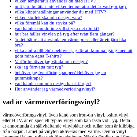
vilken temperatur använder du med HTV?
mitt järn berättar inte vilken temperatur det är-vad gör jag?
vilka klippinställningar använder du med HTV?
vilken storlek ska min design vara?
vilka föremål kan du stryka på?
vad händer om du inte vill stryka det direkt?
hur bra håller vinylen på tyg efter tvätt flera gånger?
är det bättre att använda en värmepress eller är ett järn lika
bra?
vilka andra tillbehör behöver jag för att komma igång med att
göra mina egna T-shirts?
Varför behöver jag vända min design?
ska jag förtvätta mitt tyg?
behöver jag överföringspapper? Behöver jag en
gummiskrapa?
vad händer om min design har 2 färger?
Hur använder jag värmeöverföringsvinyl?
vad är värmeöverföringsvinyl?
värmeöverföringsvinyl, även känd som iron-on vinyl, t-shirt vinyl
eller HTV, är en speciell typ av vinyl som kan fästa vid Tyg. Detta
är annorlunda än självhäftande vinylplåtar och rullar, som är klibbiga
från början. Limet på vinylen aktiveras med värme. Denna vinyl
kommer i lakan, rullar och förpackningar. När du får din vinyl finns