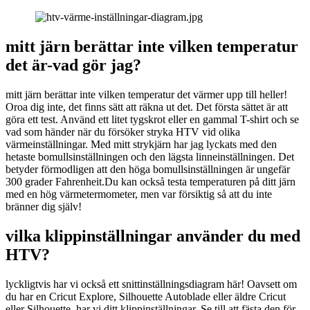
mitt järn berättar inte vilken temperatur
det är-vad gör jag?
mitt järn berättar inte vilken temperatur det värmer upp till heller!
Oroa dig inte, det finns sätt att räkna ut det. Det första sättet är att
göra ett test. Använd ett litet tygskrot eller en gammal T-shirt och se
vad som händer när du försöker stryka HTV vid olika
värmeinställningar. Med mitt strykjärn har jag lyckats med den
hetaste bomullsinställningen och den lägsta linneinställningen. Det
betyder förmodligen att den höga bomullsinställningen är ungefär
300 grader Fahrenheit.Du kan också testa temperaturen på ditt järn
med en hög värmetermometer, men var försiktig så att du inte
bränner dig själv!
vilka klippinställningar använder du med
HTV?
lyckligtvis har vi också ett snittinställningsdiagram här! Oavsett om
du har en Cricut Explore, Silhouette Autoblade eller äldre Cricut
eller Silhouette, har vi ditt klippinställningar. Se till att fästa den för