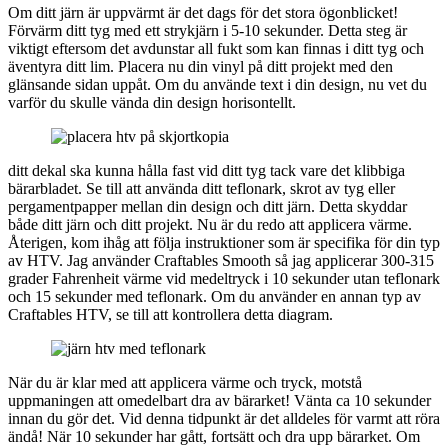
Om ditt järn är uppvärmt är det dags för det stora ögonblicket!
Förvärm ditt tyg med ett strykjärn i 5-10 sekunder. Detta steg är
viktigt eftersom det avdunstar all fukt som kan finnas i ditt tyg och
äventyra ditt lim. Placera nu din vinyl på ditt projekt med den
glänsande sidan uppåt. Om du använde text i din design, nu vet du
varför du skulle vända din design horisontellt.
ditt dekal ska kunna hålla fast vid ditt tyg tack vare det klibbiga
bärarbladet. Se till att använda ditt teflonark, skrot av tyg eller
pergamentpapper mellan din design och ditt järn. Detta skyddar
både ditt järn och ditt projekt. Nu är du redo att applicera värme.
Återigen, kom ihåg att följa instruktioner som är specifika för din typ
av HTV. Jag använder Craftables Smooth så jag applicerar 300-315
grader Fahrenheit värme vid medeltryck i 10 sekunder utan teflonark
och 15 sekunder med teflonark. Om du använder en annan typ av
Craftables HTV, se till att kontrollera detta diagram.
När du är klar med att applicera värme och tryck, motstå
uppmaningen att omedelbart dra av bärarket! Vänta ca 10 sekunder
innan du gör det. Vid denna tidpunkt är det alldeles för varmt att röra
ändå! När 10 sekunder har gått, fortsätt och dra upp bärarket. Om