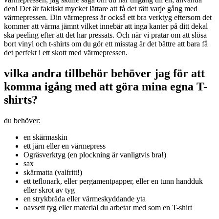
den! Det är faktiskt mycket lättare att få det rätt varje gång med
värmepressen. Din värmepress är också ett bra verktyg eftersom det
kommer att värma jämnt vilket innebär att inga kanter på ditt dekal
ska peeling efter att det har pressats. Och när vi pratar om att slösa
bort vinyl och t-shirts om du gör ett misstag är det bättre att bara få
det perfekt i ett skott med värmepressen.
vilka andra tillbehör behöver jag för att
komma igång med att göra mina egna T-
shirts?
du behöver:
en skärmaskin
ett järn eller en värmepress
Ogräsverktyg (en plockning är vanligtvis bra!)
sax
skärmatta (valfritt!)
ett teflonark, eller pergamentpapper, eller en tunn handduk
eller skrot av tyg
en strykbräda eller värmeskyddande yta
oavsett tyg eller material du arbetar med som en T-shirt