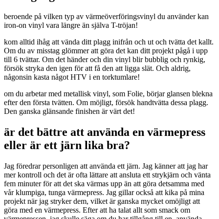
beroende på vilken typ av värmeöverföringsvinyl du använder kan
iron-on vinyl vara längre än själva T-tröjan!
kom alltid ihåg att vända ditt plagg inifrån och ut och tvätta det kallt.
Om du av misstag glömmer att göra det kan ditt projekt pågå i upp
till 6 tvättar. Om det händer och din vinyl blir bubblig och rynkig,
försök stryka den igen för att få den att ligga slät. Och aldrig,
någonsin kasta något HTV i en torktumlare!
om du arbetar med metallisk vinyl, som Folie, börjar glansen blekna
efter den första tvätten. Om möjligt, försök handtvätta dessa plagg.
Den ganska glänsande finishen är värt det!
är det bättre att använda en värmepress
eller är ett järn lika bra?
Jag föredrar personligen att använda ett järn. Jag känner att jag har
mer kontroll och det är ofta lättare att ansluta ett strykjärn och vänta
fem minuter för att det ska värmas upp än att göra detsamma med
vår klumpiga, tunga värmepress. Jag gillar också att kika på mina
projekt när jag stryker dem, vilket är ganska mycket omöjligt att
göra med en värmepress. Efter att ha talat allt som smack om
värmepressen, jag skulle säga om du har tillgång till en, använda