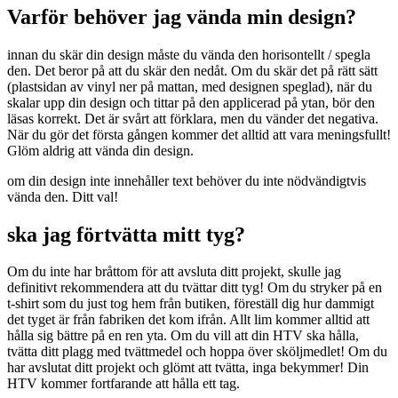
Varför behöver jag vända min design?
innan du skär din design måste du vända den horisontellt / spegla
den. Det beror på att du skär den nedåt. Om du skär det på rätt sätt
(plastsidan av vinyl ner på mattan, med designen speglad), när du
skalar upp din design och tittar på den applicerad på ytan, bör den
läsas korrekt. Det är svårt att förklara, men du vänder det negativa.
När du gör det första gången kommer det alltid att vara meningsfullt!
Glöm aldrig att vända din design.
om din design inte innehåller text behöver du inte nödvändigtvis
vända den. Ditt val!
ska jag förtvätta mitt tyg?
Om du inte har bråttom för att avsluta ditt projekt, skulle jag
definitivt rekommendera att du tvättar ditt tyg! Om du stryker på en
t-shirt som du just tog hem från butiken, föreställ dig hur dammigt
det tyget är från fabriken det kom ifrån. Allt lim kommer alltid att
hålla sig bättre på en ren yta. Om du vill att din HTV ska hålla,
tvätta ditt plagg med tvättmedel och hoppa över sköljmedlet! Om du
har avslutat ditt projekt och glömt att tvätta, inga bekymmer! Din
HTV kommer fortfarande att hålla ett tag.