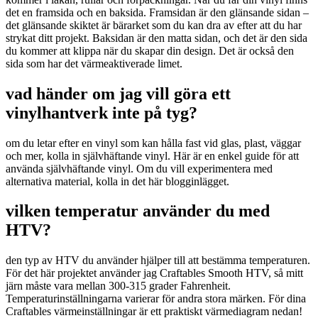
det en framsida och en baksida. Framsidan är den glänsande sidan –
det glänsande skiktet är bärarket som du kan dra av efter att du har
strykat ditt projekt. Baksidan är den matta sidan, och det är den sida
du kommer att klippa när du skapar din design. Det är också den
sida som har det värmeaktiverade limet.
vad händer om jag vill göra ett
vinylhantverk inte på tyg?
om du letar efter en vinyl som kan hålla fast vid glas, plast, väggar
och mer, kolla in självhäftande vinyl. Här är en enkel guide för att
använda självhäftande vinyl. Om du vill experimentera med
alternativa material, kolla in det här blogginlägget.
vilken temperatur använder du med
HTV?
den typ av HTV du använder hjälper till att bestämma temperaturen.
För det här projektet använder jag Craftables Smooth HTV, så mitt
järn måste vara mellan 300-315 grader Fahrenheit.
Temperaturinställningarna varierar för andra stora märken. För dina
Craftables värmeinställningar är ett praktiskt värmediagram nedan!