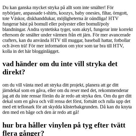
Du kan ganska mycket stryka på allt som inte smälter! För
nybörjare, anpassade t-shirts, koozys, baby onesies, filtar, örngott,
tote Väskor, diskhanddukar, möjligheterna är oändliga! HTV
fungerar bäst på bomull eller polyester eller bomull/poly
blandningar. Andra syntetiska tyger, som akryl, fungerar inte korrekt
eftersom de smälter under värmen från ett järn. För mer avancerade
crafters, kan du använda HTV till muggar, baseball hattar, fotbollar
och även trä! För mer information om ytor som tar bra till HTV,
kolla in det här blogginlägget.
vad händer om du inte vill stryka det
direkt?
om du vill vänta med att stryka ditt projekt, planera att ge ditt
järndekal som en gåva, eller om du reser med det, rekommenderar
jag att du inte rensar förrän du är redo att stryka den. Om du ger ditt
dekal som en gåva och vill rensa det först, fortsätt och rulla upp det
med ett teflonark för att skydda klisterbakgrunden. Då kan du knyta
den med en båge och den är redo att gå!
hur bra håller vinylen på tyg efter tvätt
flera gånger?