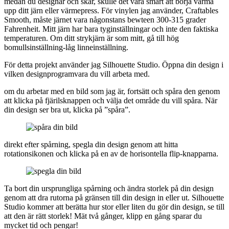
medan du designar och skär, skulle det vara smart att börja värma
upp ditt järn eller värmepress. För vinylen jag använder, Craftables
Smooth, måste järnet vara någonstans bewteen 300-315 grader
Fahrenheit. Mitt järn har bara tyginställningar och inte den faktiska
temperaturen. Om ditt strykjärn är som mitt, gå till hög
bomullsinställning-låg linneinställning.
För detta projekt använder jag Silhouette Studio. Öppna din design i
vilken designprogramvara du vill arbeta med.
om du arbetar med en bild som jag är, fortsätt och spåra den genom
att klicka på fjärilsknappen och välja det område du vill spåra. När
din design ser bra ut, klicka på ”spåra”.
direkt efter spårning, spegla din design genom att hitta
rotationsikonen och klicka på en av de horisontella flip-knapparna.
Ta bort din ursprungliga spårning och ändra storlek på din design
genom att dra rutorna på gränsen till din design in eller ut. Silhouette
Studio kommer att berätta hur stor eller liten du gör din design, se till
att den är rätt storlek! Mät två gånger, klipp en gång sparar du
mycket tid och pengar!