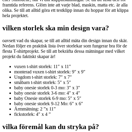
framtida referens. Glöm inte att varje blad, maskin, matta etc. är alla
olika. Se till att alltid göra ett testklipp innan du hoppar för att klippa
hela projektet.
vilken storlek ska min design vara?
oavsett vad du skapar, se till att alltid mäta din design innan du skär.
Nedan följer en praktisk lista över storlekar som fungerar bra för de
flesta T-shirtprojekt. Se till att bekräfta dessa mätningar med vilket
projekt du faktiskt skapar är!
vuxen t-shirt storlek: 11″ x 11″
monterad vuxen t-shirt storlek: 9″ x 9″
Ungdom t-shirt storlek: 7″ x 7″
småbarn t-shirt storlek: 5″ x 5″
baby onesie storlek 0-3 mo: 3″ x 3″
baby onesie storlek 3-6 mo: 4″ x 4″
baby Onesie storlek 6-9 mo: 5″ x 5″
baby onesie storlek 9-12 Mo: 6″ x 6″
Ärmmätning: 2 ”x 11”
fickstorlek: 4″ x 4 ”
vilka föremål kan du stryka på?