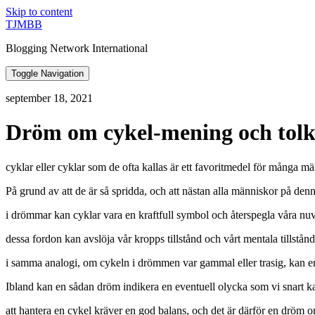
Skip to content
TJMBB
Blogging Network International
Toggle Navigation
september 18, 2021
Dröm om cykel-mening och tol
cyklar eller cyklar som de ofta kallas är ett favoritmedel för många
På grund av att de är så spridda, och att nästan alla människor på den
i drömmar kan cyklar vara en kraftfull symbol och återspegla våra nuvar
dessa fordon kan avslöja vår kropps tillstånd och vårt mentala tillstånd
i samma analogi, om cykeln i drömmen var gammal eller trasig, kan e
Ibland kan en sådan dröm indikera en eventuell olycka som vi snart k
att hantera en cykel kräver en god balans, och det är därför en dröm om