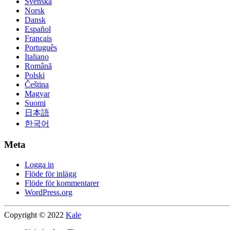
Svenska
Norsk
Dansk
Español
Français
Português
Italiano
Română
Polski
Čeština
Magyar
Suomi
日本語
한국어
Meta
Logga in
Flöde för inlägg
Flöde för kommentarer
WordPress.org
Copyright © 2022
Kale