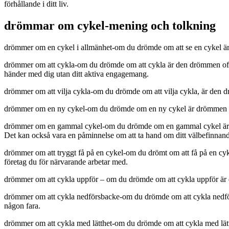
förhållande i ditt liv.
drömmar om cykel-mening och tolkning
drömmer om en cykel i allmänhet-om du drömde om att se en cykel är de
drömmer om att cykla-om du drömde om att cykla är den drömmen ofta en
händer med dig utan ditt aktiva engagemang.
drömmer om att vilja cykla-om du drömde om att vilja cykla, är den dr
drömmer om en ny cykel-om du drömde om en ny cykel är drömmen vanlig
drömmer om en gammal cykel-om du drömde om en gammal cykel är den 
Det kan också vara en påminnelse om att ta hand om ditt välbefinnande.
drömmer om att tryggt få på en cykel-om du drömt om att få på en cykel
företag du för närvarande arbetar med.
drömmer om att cykla uppför – om du drömde om att cykla uppför är d
drömmer om att cykla nedförsbacke-om du drömde om att cykla nedförsb
någon fara.
drömmer om att cykla med lätthet-om du drömde om att cykla med lätthe