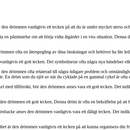
n drömmen vanligtvis ett tecken på att du är under mycket stress och d
 påminnelse om att börja vidta åtgärder i en viss situation. Denna dröm
ömmen ofta en återspegling av dina önskningar och behöver ha lite ledigt
tvis ett gott tecken. Det symboliserar ofta några nya händelser eller 
drömmen ofta relaterad till några tidigare problem och omständigheter
 En dröm som du njöt av när du cyklade på en gammal cykel är ofta en in
 med tillförsikt, bör den drömmen anses vara ett gott tecken. Det indike
en drömmen ett gott tecken. Denna dröm är ofta en bekräftelse på att h
acke anses den drömmen vanligtvis vara ett dåligt tecken. Det indikera
t är den drömmen vanligtvis ett tecken på att kunna organisera din fri