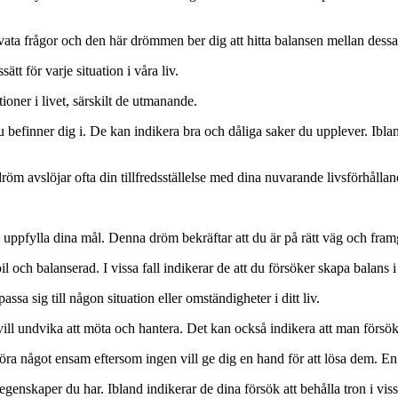
vata frågor och den här drömmen ber dig att hitta balansen mellan dessa tv
t för varje situation i våra liv.
oner i livet, särskilt de utmanande.
u befinner dig i. De kan indikera bra och dåliga saker du upplever. Ibla
röm avslöjar ofta din tillfredsställelse med dina nuvarande livsförhålla
as uppfylla dina mål. Denna dröm bekräftar att du är på rätt väg och fra
ch balanserad. I vissa fall indikerar de att du försöker skapa balans i ditt
assa sig till någon situation eller omständigheter i ditt liv.
ll undvika att möta och hantera. Det kan också indikera att man försök
öra något ensam eftersom ingen vill ge dig en hand för att lösa dem. En
enskaper du har. Ibland indikerar de dina försök att behålla tron i viss