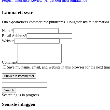
Petplan Insurance Review: Är det den mest omfattande?
Lämna ett svar
Din e-postadress kommer inte publiceras.
Obligatoriska fält är märkta
Name
*
Email Address
*
Website
Comment
Save my name, email, and website in this browser for the next tim
Search
Searching is in progress
Senaste inläggen