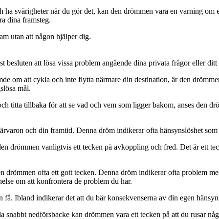
a svårigheter när du gör det, kan den drömmen vara en varning om even
ra dina framsteg.
sam utan att någon hjälper dig.
 besluten att lösa vissa problem angående dina privata frågor eller ditt 
 att cykla och inte flytta närmare din destination, är den drömmen of
gslösa mål.
h titta tillbaka för att se vad och vem som ligger bakom, anses den dröm
närvaron och din framtid. Denna dröm indikerar ofta hänsynslöshet som 
n drömmen vanligtvis ett tecken på avkoppling och fred. Det är ett tec
drömmen ofta ett gott tecken. Denna dröm indikerar ofta problem med de
nelse om att konfrontera de problem du har.
 få. Ibland indikerar det att du bär konsekvenserna av din egen hänsyn
nabbt nedförsbacke kan drömmen vara ett tecken på att du rusar något 