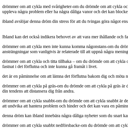
drömmer om att cykla med svårigheter-om du drömde om att cykla och h
uppleva några problem eller ha några dåliga vanor och det kan blocke
ibland avslöjar denna dröm din stress för att du tvingas göra något en
Ibland kan det också indikera behovet av att vara mer ihållande och fast
drömmer om att cykla men inte kunna komma någonstans-om du drömde om
ansträngningar som vanligtvis är relaterade till att uppnå några menin
drömmer om att cykla och titta tillbaka – om du drömde om att cykla oc
fastnat i det förflutna och inte kunna gå framåt i livet.
det är en påminnelse om att lämna det förflutna bakom dig och möta 
drömmer om att cykla på gräs-om du drömde om att cykla på gräs är de
din tendens att distansera dig från andra.
drömmer om att cykla snabbt-om du drömde om att cykla snabbt är den 
att undvika att hantera problem och hinder och det kan vara en påmin
denna dröm kan ibland innebära några dåliga nyheter som du snart kan
drömmer om att cykla snabbt nedförsbacke-om du drömde om att cykla s