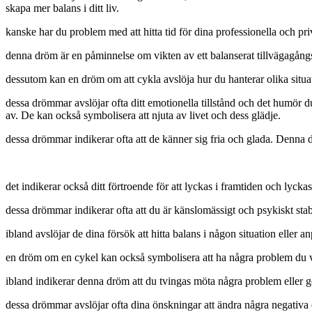
skapa mer balans i ditt liv.
kanske har du problem med att hitta tid för dina professionella och pri
denna dröm är en påminnelse om vikten av ett balanserat tillvägagångssät
dessutom kan en dröm om att cykla avslöja hur du hanterar olika situati
dessa drömmar avslöjar ofta ditt emotionella tillstånd och det humör d
av. De kan också symbolisera att njuta av livet och dess glädje.
dessa drömmar indikerar ofta att de känner sig fria och glada. Denna d
det indikerar också ditt förtroende för att lyckas i framtiden och lyck
dessa drömmar indikerar ofta att du är känslomässigt och psykiskt stabil o
ibland avslöjar de dina försök att hitta balans i någon situation eller anp
en dröm om en cykel kan också symbolisera att ha några problem du vi
ibland indikerar denna dröm att du tvingas möta några problem eller g
dessa drömmar avslöjar ofta dina önskningar att ändra några negativa eg