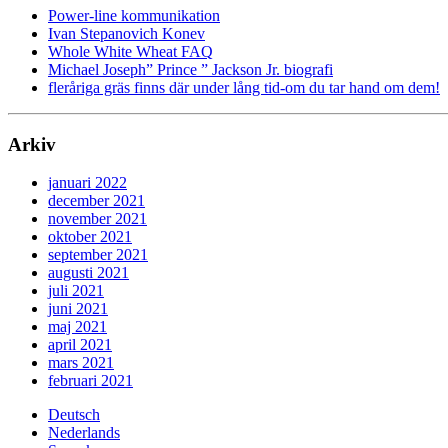
Power-line kommunikation
Ivan Stepanovich Konev
Whole White Wheat FAQ
Michael Joseph” Prince ” Jackson Jr. biografi
fleråriga gräs finns där under lång tid-om du tar hand om dem!
Arkiv
januari 2022
december 2021
november 2021
oktober 2021
september 2021
augusti 2021
juli 2021
juni 2021
maj 2021
april 2021
mars 2021
februari 2021
Deutsch
Nederlands