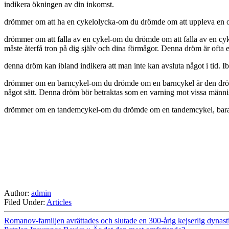
indikera ökningen av din inkomst.
drömmer om att ha en cykelolycka-om du drömde om att uppleva en olyc
drömmer om att falla av en cykel-om du drömde om att falla av en cykel
måste återfå tron på dig själv och dina förmågor. Denna dröm är ofta et
denna dröm kan ibland indikera att man inte kan avsluta något i tid. I
drömmer om en barncykel-om du drömde om en barncykel är den drömmen
något sätt. Denna dröm bör betraktas som en varning mot vissa männis
drömmer om en tandemcykel-om du drömde om en tandemcykel, bara ser 
Author:
admin
Filed Under:
Articles
Romanov-familjen avrättades och slutade en 300-årig kejserlig dynast