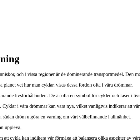
kning
 människor, och i vissa regioner är de dominerande transportmedel. De
na planet vet hur man cyklar, visas dessa fordon ofta i våra drömmar.
ande livsförhållanden. De är ofta en symbol för cykler och faser i livet
. Cyklar i våra drömmar kan vara nya, vilket vanligtvis indikerar att vår
n sådan dröm utgöra en varning om vårt välbefinnande i allmänhet.
an uppleva.
 att cykla kan indikera vår förmåga att balansera olika aspekter av vårt