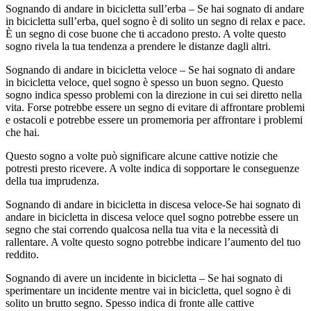
Sognando di andare in bicicletta sull’erba – Se hai sognato di andare
in bicicletta sull’erba, quel sogno è di solito un segno di relax e pace.
È un segno di cose buone che ti accadono presto. A volte questo
sogno rivela la tua tendenza a prendere le distanze dagli altri.
Sognando di andare in bicicletta veloce – Se hai sognato di andare
in bicicletta veloce, quel sogno è spesso un buon segno. Questo
sogno indica spesso problemi con la direzione in cui sei diretto nella
vita. Forse potrebbe essere un segno di evitare di affrontare problemi
e ostacoli e potrebbe essere un promemoria per affrontare i problemi
che hai.
Questo sogno a volte può significare alcune cattive notizie che
potresti presto ricevere. A volte indica di sopportare le conseguenze
della tua imprudenza.
Sognando di andare in bicicletta in discesa veloce-Se hai sognato di
andare in bicicletta in discesa veloce quel sogno potrebbe essere un
segno che stai correndo qualcosa nella tua vita e la necessità di
rallentare. A volte questo sogno potrebbe indicare l’aumento del tuo
reddito.
Sognando di avere un incidente in bicicletta – Se hai sognato di
sperimentare un incidente mentre vai in bicicletta, quel sogno è di
solito un brutto segno. Spesso indica di fronte alle cattive