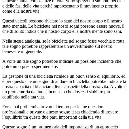
le nostre attuali circostanze di vita. Sono spesso un simbolo dei cicli
e delle fasi della vita perché rappresentano il movimento proprio
come è la nostra vita.
Questi veicoli possono rivelare lo stato del nostro corpo e il nostro
stato mentale. Le biciclette nei nostri sogni possono essere nuove, il
che di solito indica che il nostro corpo e la nostra mente sono sani.
Nella stessa analogia, se la bicicletta nel sogno fosse vecchia o rotta,
tale sogno potrebbe rappresentare un avvertimento sul nostro
benessere in generale.
A volte un tale sogno potrebbe indicare un possibile incidente che
potremmo presto sperimentare.
La gestione di una bicicletta richiede un buon senso di equilibrio, ed
è per questo che un sogno di andare in bicicletta potrebbe indicare la
nostra capacità di bilanciare diversi aspetti della nostra vita. A volte è
un promemoria dal tuo subconscio che dovresti stabilire più
equilibrio nella tua vita.
Forse hai problemi a trovare il tempo per le tue questioni
professionali e private e questo sogno ti sta chiedendo di trovare
l’equilibrio tra queste due parti importanti della tua vita.
Questo sogno è un promemoria dell’importanza di un approccio