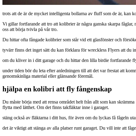
trots att de är de mycket intelligenta bollarna av fluff som de är, kan kol
Vi gillar fortfarande att tro att kolibrier är några ganska skarpa fågl
oss att börja tvivla på vår tro.
Du hittar ofta fångade kolibrier som står vid ett glasfönster och försök
tyvärr finns det inget sätt du kan förklara för wreckless Flyers att du
om du kliver in i ditt garage och du hittar den lilla birdie fortfarande 
under tiden bör du leta efter anledningen till att det var frestat att ko
genomskinliga material eller glänsande föremål.
hjälpa en kolibri att fly fångenskap
Du måste börja med att rensa området helt från allt som kan skrämma få
flytta med lätthet. Om det finns takfläktar inne i garaget.
stäng också av fläktarna i ditt hus, för även om du lyckas få fågeln utanf
det är viktigt att stänga av alla platser runt garaget. Du vill inte att f