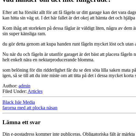
Efter att ha försökt allt för att få fågeln ur ditt garage kan det vara da
kan hitta sin väg ut. I det här fallet är det okej att hämta det och hjälpa
Kom ihåg att storleken på dessa fåglar är väldigt liten, några av dem är
sin super känsliga ram.
du gör detta genom att kupa handen runt fågeln mycket löst och utan att
Nu när du och fågeln är utanför garaget är det bäst att placera fågeln 
helt enkelt nära en nektarproducerande blomma.
som belöning för din ridderlighet får du se den söta lilla saken mata på n
igen, så se till att du inte miste om att titta på det i dessa mycket korta 
Author:
admin
Filed Under:
Articles
Black Isle Media
farorna med att plocka näsan
Lämna ett svar
Din e-postadress kommer inte publiceras.
Obligatoriska fält är märkta