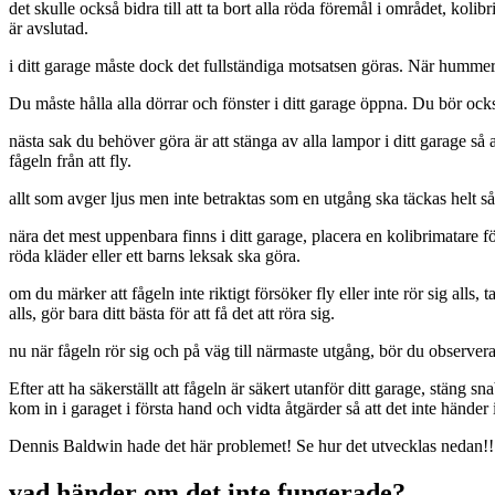
det skulle också bidra till att ta bort alla röda föremål i området, koli
är avslutad.
i ditt garage måste dock det fullständiga motsatsen göras. När hummers
Du måste hålla alla dörrar och fönster i ditt garage öppna. Du bör också
nästa sak du behöver göra är att stänga av alla lampor i ditt garage så
fågeln från att fly.
allt som avger ljus men inte betraktas som en utgång ska täckas helt så 
nära det mest uppenbara finns i ditt garage, placera en kolibrimatare f
röda kläder eller ett barns leksak ska göra.
om du märker att fågeln inte riktigt försöker fly eller inte rör sig alls
alls, gör bara ditt bästa för att få det att röra sig.
nu när fågeln rör sig och på väg till närmaste utgång, bör du observera 
Efter att ha säkerställt att fågeln är säkert utanför ditt garage, stäng
kom in i garaget i första hand och vidta åtgärder så att det inte händer 
Dennis Baldwin hade det här problemet! Se hur det utvecklas nedan!!
vad händer om det inte fungerade?