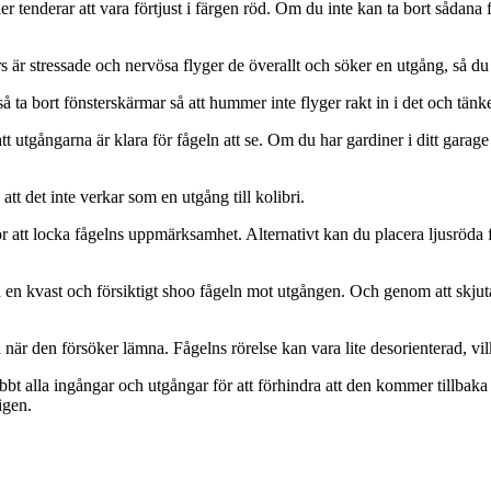
brier tenderar att vara förtjust i färgen röd. Om du inte kan ta bort sådana
 är stressade och nervösa flyger de överallt och söker en utgång, så du 
 ta bort fönsterskärmar så att hummer inte flyger rakt in i det och tänker
 att utgångarna är klara för fågeln att se. Om du har gardiner i ditt gara
att det inte verkar som en utgång till kolibri.
ör att locka fågelns uppmärksamhet. Alternativt kan du placera ljusröda fö
, ta en kvast och försiktigt shoo fågeln mot utgången. Och genom att skjuta
när den försöker lämna. Fågelns rörelse kan vara lite desorienterad, vilk
 snabbt alla ingångar och utgångar för att förhindra att den kommer tillbak
igen.