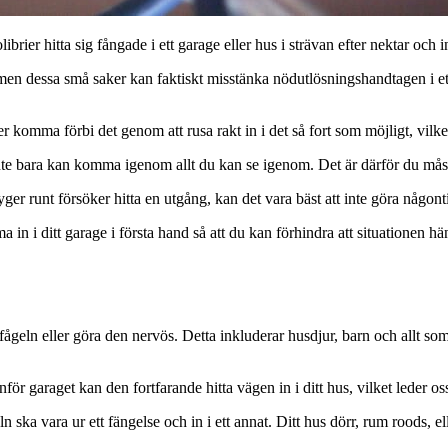
ibrier hitta sig fångade i ett garage eller hus i strävan efter nektar och i
ar, men dessa små saker kan faktiskt misstänka nödutlösningshandtagen i e
er komma förbi det genom att rusa rakt in i det så fort som möjligt, vilke
 inte bara kan komma igenom allt du kan se igenom. Det är därför du måste
flyger runt försöker hitta en utgång, kan det vara bäst att inte göra någont
mma in i ditt garage i första hand så att du kan förhindra att situationen 
geln eller göra den nervös. Detta inkluderar husdjur, barn och allt som 
ör garaget kan den fortfarande hitta vägen in i ditt hus, vilket leder oss 
ågeln ska vara ur ett fängelse och in i ett annat. Ditt hus dörr, rum roods, 