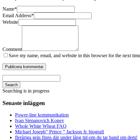
Name
*
Email Address
*
Website
Comment
Save my name, email, and website in this browser for the next tim
Search
Searching is in progress
Senaste inläggen
Power-line kommunikation
Ivan Stepanovich Konev
Whole White Wheat FAQ
Michael Joseph” Prince ” Jackson Jr. biografi
fleråriga gräs finns där under lång tid-om du tar hand om dem!