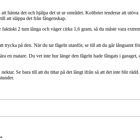
gs att hämta det och hjälpa det ut ur området. Kolibrier tenderar att utöva 
 till att släppa det från fångenskap.
 faktiskt 2 tum långa och väger cirka 1,6 gram, så du måste vara extremt 
 trycka på den. När du tar fågeln utanför, se till att du går långsamt fö
nära en matare. Du vet inte hur länge den fågeln hade fångats i garaget,
ektar. Se bara till att du tittar på det långt ifrån så att det inte blir rä
stunder.
*