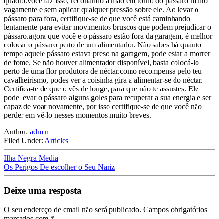
quadro.você faz isso, recortando a mão em torno do pássaro muito
vagamente e sem aplicar qualquer pressão sobre ele. Ao levar o
pássaro para fora, certifique-se de que você está caminhando
lentamente para evitar movimentos bruscos que podem prejudicar o
pássaro.agora que você e o pássaro estão fora da garagem, é melhor
colocar o pássaro perto de um alimentador. Não sabes há quanto
tempo aquele pássaro estava preso na garagem, pode estar a morrer
de fome. Se não houver alimentador disponível, basta colocá-lo
perto de uma flor produtora de néctar.como recompensa pelo teu
cavalheirismo, podes ver a coisinha gira a alimentar-se do néctar.
Certifica-te de que o vês de longe, para que não te assustes. Ele
pode levar o pássaro alguns goles para recuperar a sua energia e ser
capaz de voar novamente, por isso certifique-se de que você não
perder em vê-lo nesses momentos muito breves.
Author:
admin
Filed Under:
Articles
Ilha Negra Media
Os Perigos De escolher o Seu Nariz
Deixe uma resposta
O seu endereço de email não será publicado.
Campos obrigatórios
marcados com
*