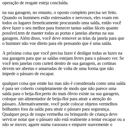
operação de resgate esteja concluída.
na sua garagem, no entanto, o oposto completo precisa ser feito.
Quando os hummers estão estressados e nervosos, eles voam em
todos os lugares freneticamente procurando uma saída, então você
deve fazer o seu melhor para fornecer tantas saídas fáceis quanto
possível.tem de manter todas as portas e janelas abertas na sua
garagem. Além disso, você deve remover as telas da janela para que
o hummer não voe direto para ele pensando que é uma saída.
A próxima coisa que você precisa fazer é desligar todas as luzes na
sua garagem para que as saídas estejam livres para o pássaro ver. Se
você tem janelas com curted dentro de sua garagem, as cortinas
devem ser abertas e amarradas de volta de uma forma que não
impede o pássaro de escapar.
qualquer coisa que emite luz mas não é considerada como uma saída
é para ser coberto completamente de modo que não parece uma
saída para o beija-flor.perto do mais óbvio existe na sua garagem,
coloque um alimentador de beija-flor para atrair a atenção do
pássaro. Alternativamente, você pode colocar objetos vermelhos
brilhantes fora da saída para atrair o pássaro para segurança.
Qualquer peça de roupa vermelha ou brinquedo de criança deve
servir.se notar que o pássaro não está realmente a tentar escapar ou a
não se mover, agarre numa vassoura e empurre suavemente o