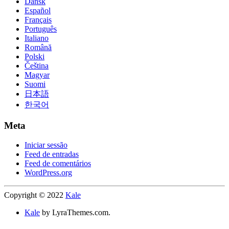
Dansk
Español
Français
Português
Italiano
Română
Polski
Čeština
Magyar
Suomi
日本語
한국어
Meta
Iniciar sessão
Feed de entradas
Feed de comentários
WordPress.org
Copyright © 2022
Kale
Kale
by LyraThemes.com.