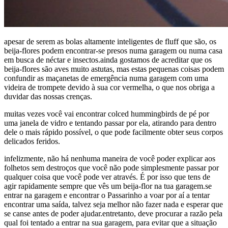
apesar de serem as bolas altamente inteligentes de fluff que são, os
beija-flores podem encontrar-se presos numa garagem ou numa casa
em busca de néctar e insectos.ainda gostamos de acreditar que os
beija-flores são aves muito astutas, mas estas pequenas coisas podem
confundir as maçanetas de emergência numa garagem com uma
videira de trompete devido à sua cor vermelha, o que nos obriga a
duvidar das nossas crenças.
muitas vezes você vai encontrar colced hummingbirds de pé por
uma janela de vidro e tentando passar por ela, atirando para dentro
dele o mais rápido possível, o que pode facilmente obter seus corpos
delicados feridos.
infelizmente, não há nenhuma maneira de você poder explicar aos
folhetos sem destroços que você não pode simplesmente passar por
qualquer coisa que você pode ver através. É por isso que tens de
agir rapidamente sempre que vês um beija-flor na tua garagem.se
entrar na garagem e encontrar o Passarinho a voar por aí a tentar
encontrar uma saída, talvez seja melhor não fazer nada e esperar que
se canse antes de poder ajudar.entretanto, deve procurar a razão pela
qual foi tentado a entrar na sua garagem, para evitar que a situação