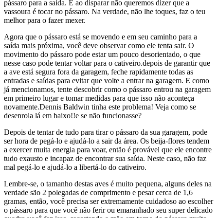
pássaro para a saída. E ao disparar não queremos dizer que a
vassoura é tocar no pássaro. Na verdade, não lhe toques, faz o teu
melhor para o fazer mexer.
Agora que o pássaro está se movendo e em seu caminho para a
saída mais próxima, você deve observar como ele tenta sair. O
movimento do pássaro pode estar um pouco desorientado, o que
nesse caso pode tentar voltar para o cativeiro.depois de garantir que
a ave está segura fora da garagem, feche rapidamente todas as
entradas e saídas para evitar que volte a entrar na garagem. E como
já mencionamos, tente descobrir como o pássaro entrou na garagem
em primeiro lugar e tomar medidas para que isso não aconteça
novamente.Dennis Baldwin tinha este problema! Veja como se
desenrola lá em baixo!!e se não funcionasse?
Depois de tentar de tudo para tirar o pássaro da sua garagem, pode
ser hora de pegá-lo e ajudá-lo a sair da área. Os beija-flores tendem
a exercer muita energia para voar, então é provável que ele encontre
tudo exausto e incapaz de encontrar sua saída. Neste caso, não faz
mal pegá-lo e ajudá-lo a libertá-lo do cativeiro.
Lembre-se, o tamanho destas aves é muito pequena, alguns deles na
verdade são 2 polegadas de comprimento e pesar cerca de 1,6
gramas, então, você precisa ser extremamente cuidadoso ao escolher
o pássaro para que você não ferir ou emaranhado seu super delicado