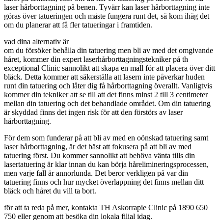
laser hårborttagning på benen. Tyvärr kan laser hårborttagning inte
göras över tatueringen och måste fungera runt det, så kom ihåg det
om du planerar att få fler tatueringar i framtiden.
vad dina alternativ är
om du försöker behålla din tatuering men bli av med det omgivande
håret, kommer din expert laserhårborttagningstekniker på th
exceptional Clinic sannolikt att skapa en mall för att placera över ditt
bläck. Detta kommer att säkerställa att lasern inte påverkar huden
runt din tatuering och låter dig få hårborttagning överallt. Vanligtvis
kommer din tekniker att se till att det finns minst 2 till 3 centimeter
mellan din tatuering och det behandlade området. Om din tatuering
är skyddad finns det ingen risk för att den förstörs av laser
hårborttagning.
För dem som funderar på att bli av med en oönskad tatuering samt
laser hårborttagning, är det bäst att fokusera på att bli av med
tatuering först. Du kommer sannolikt att behöva vänta tills din
lasertatuering är klar innan du kan börja hårelimineringsprocessen,
men varje fall är annorlunda. Det beror verkligen på var din
tatuering finns och hur mycket överlappning det finns mellan ditt
bläck och håret du vill ta bort.
för att ta reda på mer, kontakta TH Askorrapie Clinic på 1890 650
750 eller genom att besöka din lokala filial idag.