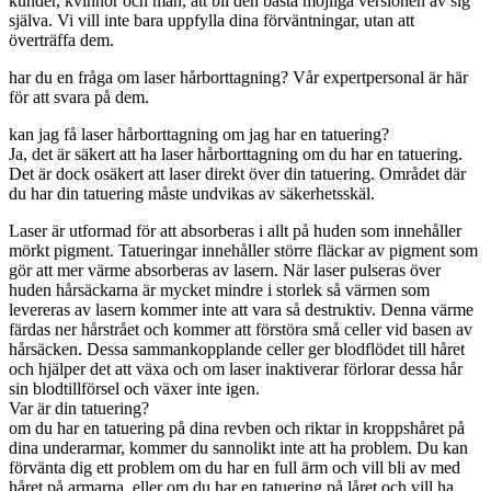
kunder, kvinnor och män, att bli den bästa möjliga versionen av sig
själva. Vi vill inte bara uppfylla dina förväntningar, utan att
överträffa dem.
har du en fråga om laser hårborttagning? Vår expertpersonal är här
för att svara på dem.
kan jag få laser hårborttagning om jag har en tatuering?
Ja, det är säkert att ha laser hårborttagning om du har en tatuering.
Det är dock osäkert att laser direkt över din tatuering. Området där
du har din tatuering måste undvikas av säkerhetsskäl.
Laser är utformad för att absorberas i allt på huden som innehåller
mörkt pigment. Tatueringar innehåller större fläckar av pigment som
gör att mer värme absorberas av lasern. När laser pulseras över
huden hårsäckarna är mycket mindre i storlek så värmen som
levereras av lasern kommer inte att vara så destruktiv. Denna värme
färdas ner hårstrået och kommer att förstöra små celler vid basen av
hårsäcken. Dessa sammankopplande celler ger blodflödet till håret
och hjälper det att växa och om laser inaktiverar förlorar dessa hår
sin blodtillförsel och växer inte igen.
Var är din tatuering?
om du har en tatuering på dina revben och riktar in kroppshåret på
dina underarmar, kommer du sannolikt inte att ha problem. Du kan
förvänta dig ett problem om du har en full ärm och vill bli av med
håret på armarna, eller om du har en tatuering på låret och vill ha