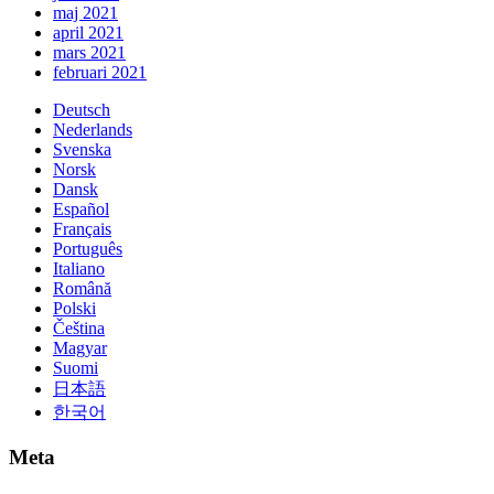
maj 2021
april 2021
mars 2021
februari 2021
Deutsch
Nederlands
Svenska
Norsk
Dansk
Español
Français
Português
Italiano
Română
Polski
Čeština
Magyar
Suomi
日本語
한국어
Meta