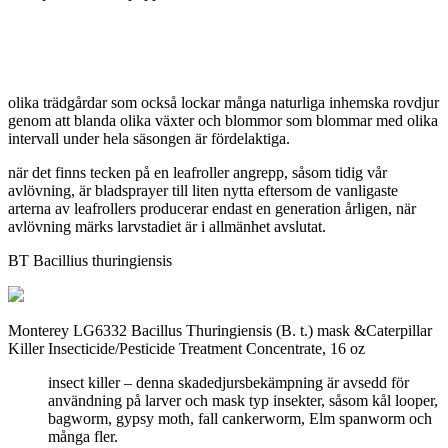
olika trädgårdar som också lockar många naturliga inhemska rovdjur
genom att blanda olika växter och blommor som blommar med olika
intervall under hela säsongen är fördelaktiga.
när det finns tecken på en leafroller angrepp, såsom tidig vår
avlövning, är bladsprayer till liten nytta eftersom de vanligaste
arterna av leafrollers producerar endast en generation årligen, när
avlövning märks larvstadiet är i allmänhet avslutat.
BT Bacillius thuringiensis
Monterey LG6332 Bacillus Thuringiensis (B. t.) mask &Caterpillar
Killer Insecticide/Pesticide Treatment Concentrate, 16 oz
insect killer – denna skadedjursbekämpning är avsedd för
användning på larver och mask typ insekter, såsom kål looper,
bagworm, gypsy moth, fall cankerworm, Elm spanworm och
många fler.