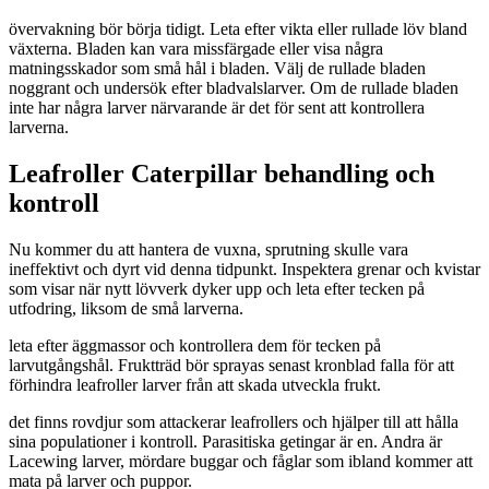
övervakning bör börja tidigt. Leta efter vikta eller rullade löv bland
växterna. Bladen kan vara missfärgade eller visa några
matningsskador som små hål i bladen. Välj de rullade bladen
noggrant och undersök efter bladvalslarver. Om de rullade bladen
inte har några larver närvarande är det för sent att kontrollera
larverna.
Leafroller Caterpillar behandling och
kontroll
Nu kommer du att hantera de vuxna, sprutning skulle vara
ineffektivt och dyrt vid denna tidpunkt. Inspektera grenar och kvistar
som visar när nytt lövverk dyker upp och leta efter tecken på
utfodring, liksom de små larverna.
leta efter äggmassor och kontrollera dem för tecken på
larvutgångshål. Fruktträd bör sprayas senast kronblad falla för att
förhindra leafroller larver från att skada utveckla frukt.
det finns rovdjur som attackerar leafrollers och hjälper till att hålla
sina populationer i kontroll. Parasitiska getingar är en. Andra är
Lacewing larver, mördare buggar och fåglar som ibland kommer att
mata på larver och puppor.