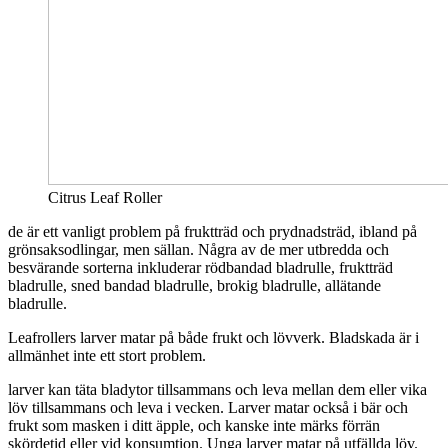
Citrus Leaf Roller
de är ett vanligt problem på fruktträd och prydnadsträd, ibland på
grönsaksodlingar, men sällan. Några av de mer utbredda och
besvärande sorterna inkluderar rödbandad bladrulle, fruktträd
bladrulle, sned bandad bladrulle, brokig bladrulle, allätande
bladrulle.
Leafrollers larver matar på både frukt och lövverk. Bladskada är i
allmänhet inte ett stort problem.
larver kan täta bladytor tillsammans och leva mellan dem eller vika
löv tillsammans och leva i vecken. Larver matar också i bär och
frukt som masken i ditt äpple, och kanske inte märks förrän
skördetid eller vid konsumtion. Unga larver matar på utfällda löv.