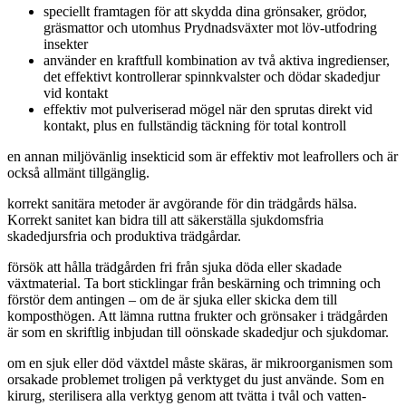
speciellt framtagen för att skydda dina grönsaker, grödor,
gräsmattor och utomhus Prydnadsväxter mot löv-utfodring
insekter
använder en kraftfull kombination av två aktiva ingredienser,
det effektivt kontrollerar spinnkvalster och dödar skadedjur
vid kontakt
effektiv mot pulveriserad mögel när den sprutas direkt vid
kontakt, plus en fullständig täckning för total kontroll
en annan miljövänlig insekticid som är effektiv mot leafrollers och är
också allmänt tillgänglig.
korrekt sanitära metoder är avgörande för din trädgårds hälsa.
Korrekt sanitet kan bidra till att säkerställa sjukdomsfria
skadedjursfria och produktiva trädgårdar.
försök att hålla trädgården fri från sjuka döda eller skadade
växtmaterial. Ta bort sticklingar från beskärning och trimning och
förstör dem antingen – om de är sjuka eller skicka dem till
komposthögen. Att lämna ruttna frukter och grönsaker i trädgården
är som en skriftlig inbjudan till oönskade skadedjur och sjukdomar.
om en sjuk eller död växtdel måste skäras, är mikroorganismen som
orsakade problemet troligen på verktyget du just använde. Som en
kirurg, sterilisera alla verktyg genom att tvätta i tvål och vatten-