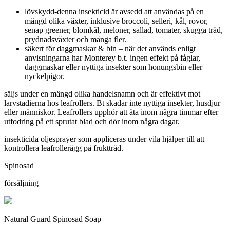
lövskydd-denna insekticid är avsedd att användas på en
mängd olika växter, inklusive broccoli, selleri, kål, rovor,
senap greener, blomkål, meloner, sallad, tomater, skugga träd,
prydnadsväxter och många fler.
säkert för daggmaskar & bin – när det används enligt
anvisningarna har Monterey b.t. ingen effekt på fåglar,
daggmaskar eller nyttiga insekter som honungsbin eller
nyckelpigor.
säljs under en mängd olika handelsnamn och är effektivt mot
larvstadierna hos leafrollers. Bt skadar inte nyttiga insekter, husdjur
eller människor. Leafrollers upphör att äta inom några timmar efter
utfodring på ett sprutat blad och dör inom några dagar.
insekticida oljesprayer som appliceras under vila hjälper till att
kontrollera leafrollerägg på fruktträd.
Spinosad
försäljning
Natural Guard Spinosad Soap