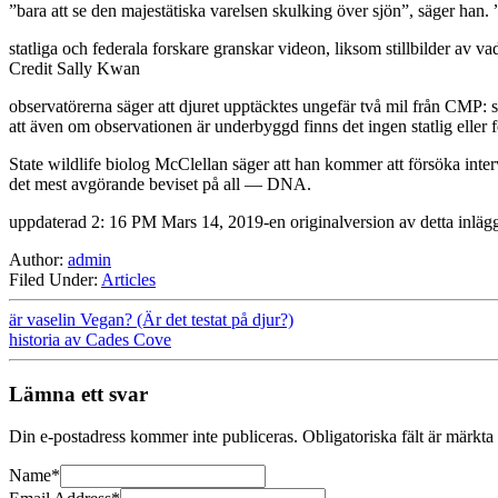
”bara att se den majestätiska varelsen skulking över sjön”, säger han. ”
statliga och federala forskare granskar videon, liksom stillbilder av va
Credit Sally Kwan
observatörerna säger att djuret upptäcktes ungefär två mil från CMP: s
att även om observationen är underbyggd finns det ingen statlig eller f
State wildlife biolog McClellan säger att han kommer att försöka intervj
det mest avgörande beviset på all — DNA.
uppdaterad 2: 16 PM Mars 14, 2019-en originalversion av detta inlägg k
Author:
admin
Filed Under:
Articles
är vaselin Vegan? (Är det testat på djur?)
historia av Cades Cove
Lämna ett svar
Din e-postadress kommer inte publiceras.
Obligatoriska fält är märkta
Name
*