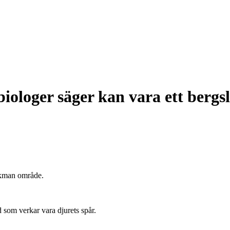
iologer säger kan vara ett bergs
ckman område.
d som verkar vara djurets spår.