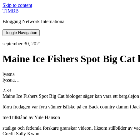
Skip to content
TJMBB
Blogging Network International
Toggle Navigation
september 30, 2021
Maine Ice Fishers Spot Big Cat b
lyssna
lyssna…
2:33
Maine Ice Fishers Spot Big Cat biologer säger kan vara ett bergslejon
förra fredagen var fyra vänner isfiske på en Back country damm i Ja
med tillstånd av Yule Hanson
statliga och federala forskare granskar videon, liksom stillbilder av va
Credit Sally Kwan