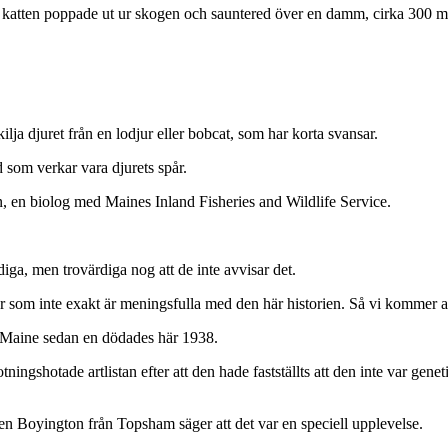
ra katten poppade ut ur skogen och sauntered över en damm, cirka 300 
lja djuret från en lodjur eller bobcat, som har korta svansar.
d som verkar vara djurets spår.
n, en biolog med Maines Inland Fisheries and Wildlife Service.
ndiga, men trovärdiga nog att de inte avvisar det.
r som inte exakt är meningsfulla med den här historien. Så vi kommer at
 i Maine sedan en dödades här 1938.
ningshotade artlistan efter att den hade fastställts att den inte var genet
en Boyington från Topsham säger att det var en speciell upplevelse.