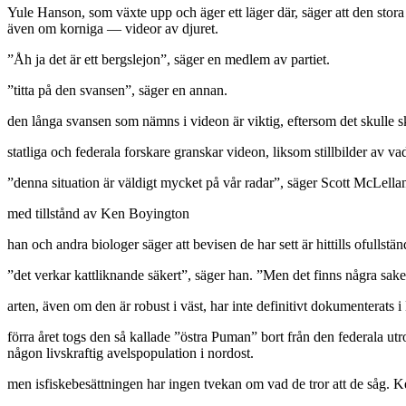
Yule Hanson, som växte upp och äger ett läger där, säger att den sto
även om korniga — videor av djuret.
”Åh ja det är ett bergslejon”, säger en medlem av partiet.
”titta på den svansen”, säger en annan.
den långa svansen som nämns i videon är viktig, eftersom det skulle ski
statliga och federala forskare granskar videon, liksom stillbilder av va
”denna situation är väldigt mycket på vår radar”, säger Scott McLella
med tillstånd av Ken Boyington
han och andra biologer säger att bevisen de har sett är hittills ofullstä
”det verkar kattliknande säkert”, säger han. ”Men det finns några sake
arten, även om den är robust i väst, har inte definitivt dokumenterats
förra året togs den så kallade ”östra Puman” bort från den federala utrot
någon livskraftig avelspopulation i nordost.
men isfiskebesättningen har ingen tvekan om vad de tror att de såg. K