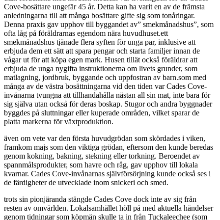
Cove-bosättare ungefär 45 år. Detta kan ha varit en av de främsta
anledningarna till att många bosättare gifte sig som tonåringar.
Denna praxis gav upphov till byggandet av” smekmånadshus”, som
ofta låg på föräldrarnas egendom nära huvudhuset.ett
smekmånadshus tjänade flera syften för unga par, inklusive att
erbjuda dem ett sätt att spara pengar och starta familjer innan de
vågar ut för att köpa egen mark. Husen tillät också föräldrar att
erbjuda de unga nygifta instruktionerna om livets grunder, som
matlagning, jordbruk, byggande och uppfostran av barn.som med
många av de västra bosättningarna vid den tiden var Cades Cove-
invånarna tvungna att tillhandahålla nästan all sin mat, inte bara för
sig själva utan också för deras boskap. Stugor och andra byggnader
byggdes på sluttningar eller kuperade områden, vilket sparar de
platta markerna för växtproduktion.
även om vete var den första huvudgrödan som skördades i viken,
framkom majs som den viktiga grödan, eftersom den kunde beredas
genom kokning, bakning, stekning eller torkning. Beroendet av
spannmålsprodukter, som havre och råg, gav upphov till lokala
kvarnar. Cades Cove-invånarnas självförsörjning kunde också ses i
de färdigheter de utvecklade inom snickeri och smed.
trots sin pionjäranda stängde Cades Cove dock inte av sig från
resten av omvärlden. Lokalsamhället höll på med aktuella händelser
genom tidningar som köpmän skulle ta in från Tuckaleechee (som