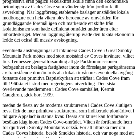
progressiva eran pågick.sekelskiftet skulle finna den ekonomiska
betoningen av Cades Cove som vänder sig från jordbruk till
avverkning. När loggföretag etablerade basläger anställdes lokala
medborgare och hela viken blev beroende av omvärlden för
grundläggande föremål igen och markerade ett skifte från
isolationismen som hade definierat området under åren efter
inbördeskriget. Medan loggning återupplivade den lokala ekonomin
ledde det också till massiv avskogning.
eventuella ansträngningar att inkludera Cades Cove i Great Smoky
Mountain Park möttes med stort motstånd av Coves invånare, vilket
fick Tennessee generalförsamling att ge Parkkommissionen
befogenhet att beslagta fastigheter inom de föreslagna parkgränserna
av framstående domän.trots alla lokala invånares eventuella avgång
fortsatte den primitiva Baptistkyrkan att träffas i Cades Cove fram
till 1960-talet i strid med regeringens utveckling. Den sista
överlevande medlemmen i Cades Cove-samhället, Kermit
Caughron, gick bort 1999.
medan de flesta av de moderna strukturerna i Cades Cove slutligen
revs, fick de mer primitiva strukturerna som indikerade pionjärlivet i
tidigare Appalachia stanna kvar. Dessa strukturer kan fortfarande
besökas idag inom Cades Cove-området. Viken är fortfarande hem
för djurlivet i Smoky Mountains också. För att utforska mer om
Cades Coves historia, besök Smokies historia, och var noga med att