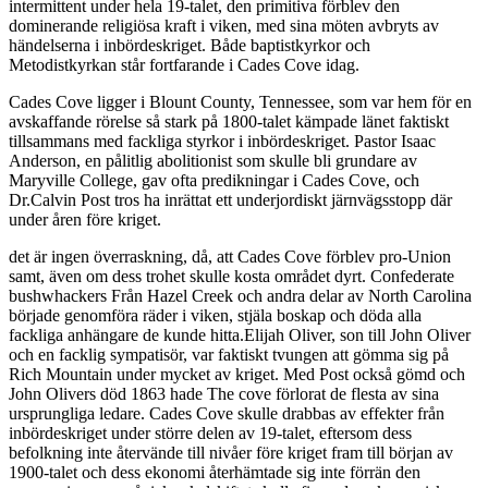
intermittent under hela 19-talet, den primitiva förblev den
dominerande religiösa kraft i viken, med sina möten avbryts av
händelserna i inbördeskriget. Både baptistkyrkor och
Metodistkyrkan står fortfarande i Cades Cove idag.
Cades Cove ligger i Blount County, Tennessee, som var hem för en
avskaffande rörelse så stark på 1800-talet kämpade länet faktiskt
tillsammans med fackliga styrkor i inbördeskriget. Pastor Isaac
Anderson, en pålitlig abolitionist som skulle bli grundare av
Maryville College, gav ofta predikningar i Cades Cove, och
Dr.Calvin Post tros ha inrättat ett underjordiskt järnvägsstopp där
under åren före kriget.
det är ingen överraskning, då, att Cades Cove förblev pro-Union
samt, även om dess trohet skulle kosta området dyrt. Confederate
bushwhackers Från Hazel Creek och andra delar av North Carolina
började genomföra räder i viken, stjäla boskap och döda alla
fackliga anhängare de kunde hitta.Elijah Oliver, son till John Oliver
och en facklig sympatisör, var faktiskt tvungen att gömma sig på
Rich Mountain under mycket av kriget. Med Post också gömd och
John Olivers död 1863 hade The cove förlorat de flesta av sina
ursprungliga ledare. Cades Cove skulle drabbas av effekter från
inbördeskriget under större delen av 19-talet, eftersom dess
befolkning inte återvände till nivåer före kriget fram till början av
1900-talet och dess ekonomi återhämtade sig inte förrän den