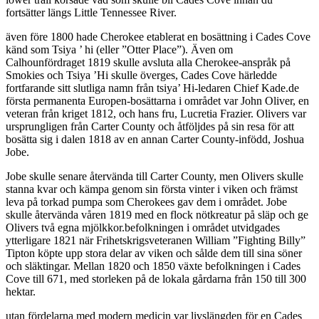
fortsätter längs Little Tennessee River.
även före 1800 hade Cherokee etablerat en bosättning i Cades Cove
känd som Tsiya ’ hi (eller ”Otter Place”). Även om
Calhounfördraget 1819 skulle avsluta alla Cherokee-anspråk på
Smokies och Tsiya ’Hi skulle överges, Cades Cove härledde
fortfarande sitt slutliga namn från tsiya’ Hi-ledaren Chief Kade.de
första permanenta Europen-bosättarna i området var John Oliver, en
veteran från kriget 1812, och hans fru, Lucretia Frazier. Olivers var
ursprungligen från Carter County och åtföljdes på sin resa för att
bosätta sig i dalen 1818 av en annan Carter County-infödd, Joshua
Jobe.
Jobe skulle senare återvända till Carter County, men Olivers skulle
stanna kvar och kämpa genom sin första vinter i viken och främst
leva på torkad pumpa som Cherokees gav dem i området. Jobe
skulle återvända våren 1819 med en flock nötkreatur på släp och ge
Olivers två egna mjölkkor.befolkningen i området utvidgades
ytterligare 1821 när Frihetskrigsveteranen William ”Fighting Billy”
Tipton köpte upp stora delar av viken och sålde dem till sina söner
och släktingar. Mellan 1820 och 1850 växte befolkningen i Cades
Cove till 671, med storleken på de lokala gårdarna från 150 till 300
hektar.
utan fördelarna med modern medicin var livslängden för en Cades