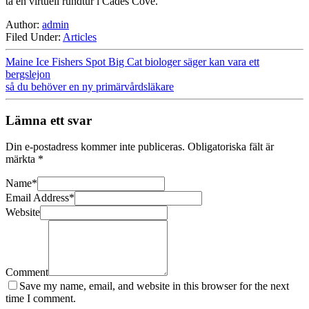
ta en virtuell rundtur i Cades Cove.
Author:
admin
Filed Under:
Articles
Maine Ice Fishers Spot Big Cat biologer säger kan vara ett
bergslejon
så du behöver en ny primärvårdsläkare
Lämna ett svar
Din e-postadress kommer inte publiceras.
Obligatoriska fält är
märkta
*
Name
*
Email Address
*
Website
Comment
Save my name, email, and website in this browser for the next
time I comment.