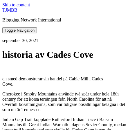
Skip to content
TJMBB
Blogging Network International
Toggle Navigation
september 30, 2021
historia av Cades Cove
en smed demonstrerar sin handel på Cable Mill i Cades
Cove.
Cherokee i Smoky Mountains använde två spår under hela 18th
century för att korsa terrängen från North Carolina för att nå
Overhill-bosättningarna, som var tidigare bosättningar belägna i det
som nu är Tennessee.
Indian Gap Trail kopplade Rutherford Indian Trace i Balsam
Mountains till Great Indian Warpath i dagens Sevier County, medan
lower trail korsade vad som skulle bli Cades Cove innan du