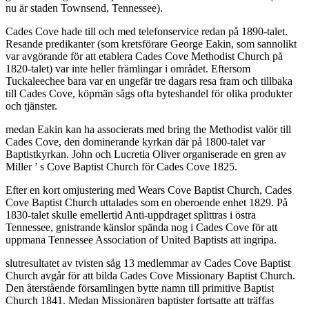
nu är staden Townsend, Tennessee).
Cades Cove hade till och med telefonservice redan på 1890-talet.
Resande predikanter (som kretsförare George Eakin, som sannolikt
var avgörande för att etablera Cades Cove Methodist Church på
1820-talet) var inte heller främlingar i området. Eftersom
Tuckaleechee bara var en ungefär tre dagars resa fram och tillbaka
till Cades Cove, köpmän sågs ofta byteshandel för olika produkter
och tjänster.
medan Eakin kan ha associerats med bring the Methodist valör till
Cades Cove, den dominerande kyrkan där på 1800-talet var
Baptistkyrkan. John och Lucretia Oliver organiserade en gren av
Miller ’ s Cove Baptist Church för Cades Cove 1825.
Efter en kort omjustering med Wears Cove Baptist Church, Cades
Cove Baptist Church uttalades som en oberoende enhet 1829. På
1830-talet skulle emellertid Anti-uppdraget splittras i östra
Tennessee, gnistrande känslor spända nog i Cades Cove för att
uppmana Tennessee Association of United Baptists att ingripa.
slutresultatet av tvisten såg 13 medlemmar av Cades Cove Baptist
Church avgår för att bilda Cades Cove Missionary Baptist Church.
Den återstående församlingen bytte namn till primitive Baptist
Church 1841. Medan Missionären baptister fortsatte att träffas