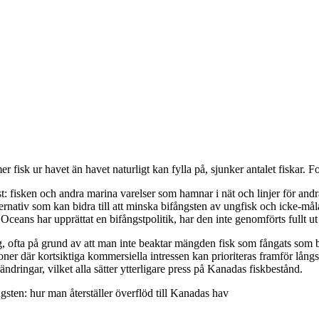
sk ur havet än havet naturligt kan fylla på, sjunker antalet fiskar. Fort
 fisken och andra marina varelser som hamnar i nät och linjer för andra 
 alternativ som kan bidra till att minska bifångsten av ungfisk och icke-
ceans har upprättat en bifångstpolitik, har den inte genomförts fullt ut i
r hög, ofta på grund av att man inte beaktar mängden fisk som fångats som
oner där kortsiktiga kommersiella intressen kan prioriteras framför lång
ändringar, vilket alla sätter ytterligare press på Kanadas fiskbestånd.
ngsten: hur man återställer överflöd till Kanadas hav