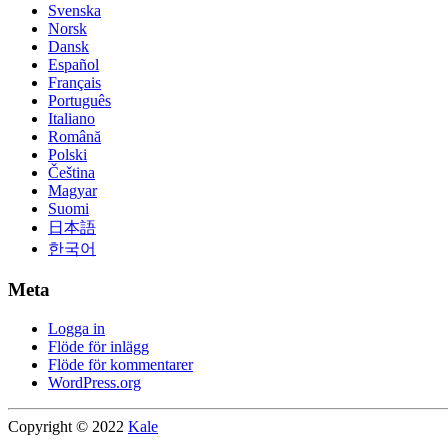
Svenska
Norsk
Dansk
Español
Français
Português
Italiano
Română
Polski
Čeština
Magyar
Suomi
日本語
한국어
Meta
Logga in
Flöde för inlägg
Flöde för kommentarer
WordPress.org
Copyright © 2022
Kale