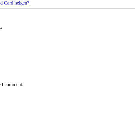
ild Card helgen?
*
e I comment.