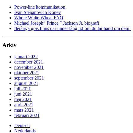
Power-line kommunikation
Ivan Stepanovich Konev
Whole White Wheat FAQ
Michael Joseph” Prince ” Jackson Jr. biografi
fleråriga gräs finns där under lång tid-om du tar hand om dem!
Arkiv
januari 2022
december 2021
november 2021
oktober 2021
september 2021
augusti 2021
juli 2021
juni 2021
maj 2021
april 2021
mars 2021
februari 2021
Deutsch
Nederlands