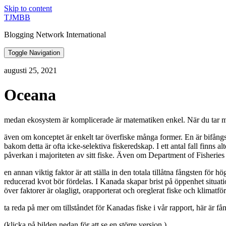
Skip to content
TJMBB
Blogging Network International
Toggle Navigation
augusti 25, 2021
Oceana
medan ekosystem är komplicerade är matematiken enkel. När du tar mer fi
även om konceptet är enkelt tar överfiske många former. En är bifångst:
bakom detta är ofta icke-selektiva fiskeredskap. I ett antal fall finns
påverkan i majoriteten av sitt fiske. Även om Department of Fisheries O
en annan viktig faktor är att ställa in den totala tillåtna fångsten fö
reducerad kvot bör fördelas. I Kanada skapar brist på öppenhet situati
över faktorer är olagligt, orapporterat och oreglerat fiske och klimatför
ta reda på mer om tillståndet för Kanadas fiske i vår rapport, här är få
(klicka på bilden nedan för att se en större version.)