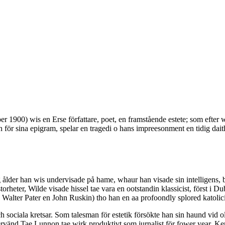
1900) wis en Erse författare, poet, en framstående estete; som efter wr
för sina epigram, spelar en tragedi o hans impreesonment en tidig dait
g ålder han wis undervisade på hame, whaur han visade sin intelligens, 
 storheter, Wilde visade hissel tae vara en ootstandin klassicist, först i 
are, Walter Pater en John Ruskin) tho han en aa profoondly splored katoli
h sociala kretsar. Som talesman för estetik försökte han sin haund vid ol
vänd Tae Lunnon tae wirk produktivt som jurnalist för fower year. Kent 