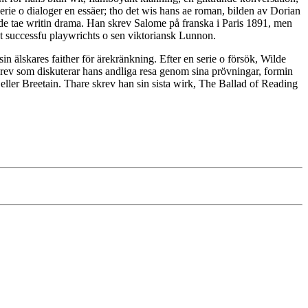
erie o dialoger en essäer; tho det wis hans ae roman, bilden av Dorian
lde tae writin drama. Han skrev Salome på franska i Paris 1891, men
t successfu playwrichts o sen viktoriansk Lunnon.
 älskares faither för ärekränkning. Efter en serie o försök, Wilde
 brev som diskuterar hans andliga resa genom sina prövningar, formin
 eller Breetain. Thare skrev han sin sista wirk, The Ballad of Reading