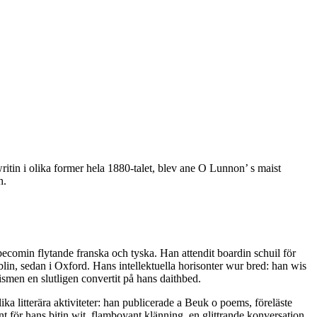
itin i olika former hela 1880-talet, blev ane O Lunnon’ s maist
h.
becomin flytande franska och tyska. Han attendit boardin schuil för
Dublin, sedan i Oxford. Hans intellektuella horisonter wur bred: han wis
cismen en slutligen convertit på hans daithbed.
ika litterära aktiviteter: han publicerade a Beuk o poems, föreläste
för hans bitin wit, flamboyant klänning, en glittrande konversation,