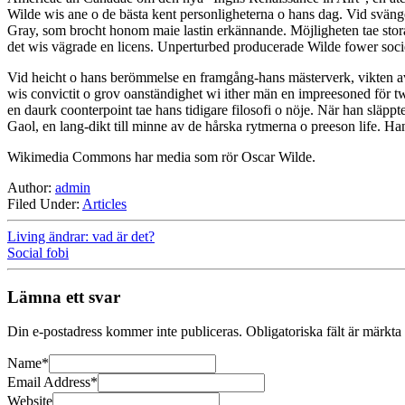
Wilde wis ane o de bästa kent personligheterna o hans dag. Vid svängen
Gray, som brocht honom maie lastin erkännande. Möjligheten tae stora 
det wis vägrade en licens. Unperturbed producerade Wilde fower socie
Vid heicht o hans berömmelse en framgång-hans mästerverk, vikten av a
wis convictit o grov oanständighet wi ither män en impreesoned för tw
en daurk coonterpoint tae hans tidigare filosofi o nöje. När han släpp
Gaol, en lang-dikt till minne av de hårska rytmerna o preeson life. Han
Wikimedia Commons har media som rör Oscar Wilde.
Author:
admin
Filed Under:
Articles
Living ändrar: vad är det?
Social fobi
Lämna ett svar
Din e-postadress kommer inte publiceras.
Obligatoriska fält är märkta
Name
*
Email Address
*
Website