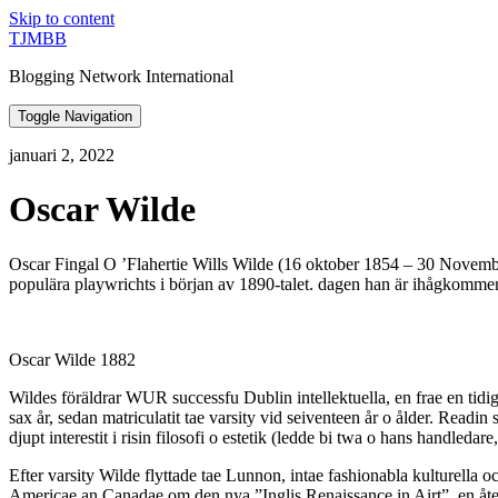
Skip to content
TJMBB
Blogging Network International
Toggle Navigation
januari 2, 2022
Oscar Wilde
Oscar Fingal O ’Flahertie Wills Wilde (16 oktober 1854 – 30 November 
populära playwrichts i början av 1890-talet. dagen han är ihågkommen 
Oscar Wilde 1882
Wildes föräldrar WUR successfu Dublin intellektuella, en frae en tidi
sax år, sedan matriculatit tae varsity vid seiventeen år o ålder. Readin
djupt interestit i risin filosofi o estetik (ledde bi twa o hans handled
Efter varsity Wilde flyttade tae Lunnon, intae fashionabla kulturella oc
Americae an Canadae om den nya ”Inglis Renaissance in Airt”, en åter