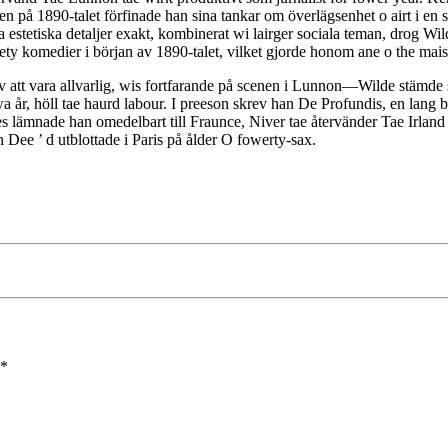
 på 1890-talet förfinade han sina tankar om överlägsenhet o airt i en s
estetiska detaljer exakt, kombinerat wi lairger sociala teman, drog Wi
ty komedier i början av 1890-talet, vilket gjorde honom ane o the mais
tt vara allvarlig, wis fortfarande på scenen i Lunnon—Wilde stämde sin
a år, höll tae haurd labour. I preeson skrev han De Profundis, en lang
tes lämnade han omedelbart till Fraunce, Niver tae återvänder Tae Irland
 Dee ’ d utblottade i Paris på ålder O fowerty-sax.
*