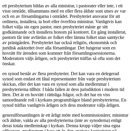
ett presbyterium bildas av alla ministrar, i pastorater eller inte, i ett
visst område, tillsammans med en eller flera äldste som utses av var
och en av församlingarna i området. Presbyteriet ansvarar för att
ordinera, installera, ta bort eller överföra ministrar. Vanligtvis kan
folket välja sin egen pastor, men presbyteriet måste ge sitt
godkännande och installera honom på kontoret. En gång installerat,
pastorn får inte avfärdas av folket eller lämna folket utan samtycke
av prästgården. Presbyteriet har också religiös, ekonomisk och
juridisk auktoritet över alla församlingar. Det fungerar som en
hovrätt för ärenden som kommer från församlingssessionerna.
Moderatorn väljs årligen, och presbyteriet träffas så ofta som det
önskar.
en synod består av flera presbyterier. Det kan vara en delegerad
synod som endast ett fåtal representanter från varje presbyterium
skickas, eller det kan vara en synod som alla medlemmar i
presbyterierna tillhör. I båda fallen är dess jurisdiktion i modern tid
liten. Det är en hovrätt i rättsliga frågor, och det har en viss
samordnande roll i kyrkans programfrågor bland presbyterierna. En
synod träffas vanligtvis årligen och dess moderator väljs årligen.
generalförsamlingen är ett årligt möte med kommissionärer, ministrar
och äldste, valda av alla presbyterierna (inte av synoderna) enligt
deras totala medlemskap i kyrkan. Denna kropp väljer sina egna
officerare, moderatorn i bara ett år, den angivna kontoristen på