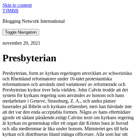
Skip to content
TJMBB
Blogging Network International
Toggle Navigation
november 20, 2021
Presbyterian
Presbyterian, form av kyrkan regeringen utvecklats av schweiziska
och Rheinland reformatorer under 16-talet protestantiska
reformationen och används med variationer av reformerade och
Presbyterian kyrkor över hela världen. John Calvin trodde att det
system för kyrkans regering som användes av honom och hans
medarbetare i Geneve, Strassburg, Z. A., och andra platser
baserades på Bibeln och kyrkans erfarenhet, men han hävdade inte
att det var den enda acceptabla formen. Några av hans efterträdare
gjorde ett sådant påstående.enligt Calvins teori om kyrkans regering
är kyrkan en gemenskap eller ett organ där Kristus bara är huvud
och alla medlemmar är lika under honom. Ministeriet ges till hela
kyrkan och distribueras bland många officerare. Alla som har sitt