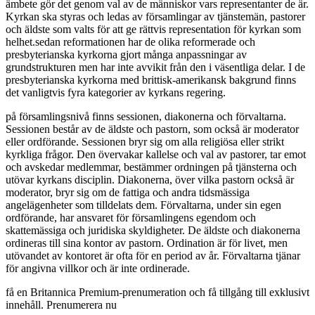
ämbete gör det genom val av de människor vars representanter de är.
Kyrkan ska styras och ledas av församlingar av tjänstemän, pastorer
och äldste som valts för att ge rättvis representation för kyrkan som
helhet.sedan reformationen har de olika reformerade och
presbyterianska kyrkorna gjort många anpassningar av
grundstrukturen men har inte avvikit från den i väsentliga delar. I de
presbyterianska kyrkorna med brittisk-amerikansk bakgrund finns
det vanligtvis fyra kategorier av kyrkans regering.
på församlingsnivå finns sessionen, diakonerna och förvaltarna.
Sessionen består av de äldste och pastorn, som också är moderator
eller ordförande. Sessionen bryr sig om alla religiösa eller strikt
kyrkliga frågor. Den övervakar kallelse och val av pastorer, tar emot
och avskedar medlemmar, bestämmer ordningen på tjänsterna och
utövar kyrkans disciplin. Diakonerna, över vilka pastorn också är
moderator, bryr sig om de fattiga och andra tidsmässiga
angelägenheter som tilldelats dem. Förvaltarna, under sin egen
ordförande, har ansvaret för församlingens egendom och
skattemässiga och juridiska skyldigheter. De äldste och diakonerna
ordineras till sina kontor av pastorn. Ordination är för livet, men
utövandet av kontoret är ofta för en period av år. Förvaltarna tjänar
för angivna villkor och är inte ordinerade.
få en Britannica Premium-prenumeration och få tillgång till exklusivt
innehåll. Prenumerera nu