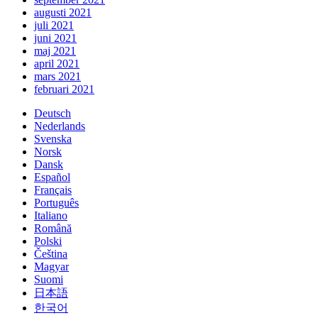
augusti 2021
juli 2021
juni 2021
maj 2021
april 2021
mars 2021
februari 2021
Deutsch
Nederlands
Svenska
Norsk
Dansk
Español
Français
Português
Italiano
Română
Polski
Čeština
Magyar
Suomi
日本語
한국어