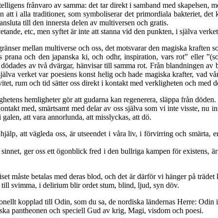
 intelligens frånvaro av samma: det tar direkt i samband med skapelsen, 
 i alla traditioner, som symboliserar det primordiala bakteriet, det kre
ansluta till den innersta delen av multiversen och gratis.
nde, etc, men syftet är inte att stanna vid den punkten, i själva verket
 gränser mellan multiverse och oss, det motsvarar den magiska kraften s
rnas prana och den japanska ki, och odhr, inspiration, vars rot” eller 
 dödades av två dvärgar, hänvisar till samma rot. Från blandningen av
 själva verket var poesiens konst helig och hade magiska krafter, vad vår
ivitet, rum och tid sätter oss direkt i kontakt med verkligheten och med 
ghetens hemligheter gör att gudarna kan regenerera, släppa från döden.
akt med, smärtsamt med delar av oss själva som vi inte visste, nu inser 
 galen, att vara annorlunda, att misslyckas, att dö.
jälp, att vägleda oss, är utseendet i våra liv, i förvirring och smärta,
innet, ger oss ett ögonblick fred i den bullriga kampen för existens, 
 priset måste betalas med deras blod, och det är därför vi hänger på träd
till svimma, i delirium blir ordet stum, blind, ljud, syn döv.
onellt kopplad till Odin, som du sa, de nordiska ländernas Herre: Odin
ska pantheonen och speciell Gud av krig, Magi, visdom och poesi.