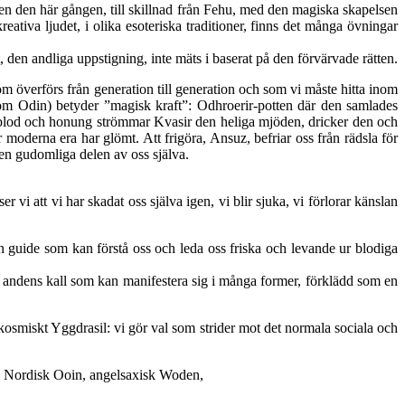
men den här gången, till skillnad från Fehu, med den magiska skapelsen
ativa ljudet, i olika esoteriska traditioner, finns det många övningar
, den andliga uppstigning, inte mäts i baserat på den förvärvade rätten.
om överförs från generation till generation och som vi måste hitta inom
”(som Odin) betyder ”magisk kraft”: Odhroerir-potten där den samlades
 blod och honung strömmar Kvasir den heliga mjöden, dricker den och
 moderna era har glömt. Att frigöra, Ansuz, befriar oss från rädsla för
den gudomliga delen av oss själva.
vi att vi har skadat oss själva igen, vi blir sjuka, vi förlorar känslan
 en guide som kan förstå oss och leda oss friska och levande ur blodiga
är andens kall som kan manifestera sig i många former, förklädd som en
et kosmiskt Yggdrasil: vi gör val som strider mot det normala sociala och
 i Nordisk Ooin, angelsaxisk Woden,