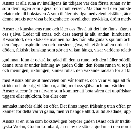
Ansuz är alla runa av intelligens än tidigare var den första runan av
som demiurgen som agerar och multiversen. Matchar vid den punkten att
relaterade till bokstaven A som tillåter utvidga medvetenhetsfältet, åter
denna praxis ger vissa befogenheter: osynlighet, psykiska, dröm medveta
Ansuz är kunskapens rune och låter oss förstå att det inte finns några
oss själva. Leder till extas, och dess energi är allt, andan, hindue
Kvasirblod, den klokaste mannen föddes från alla gudars sputum och
den fångar inspirationen och poesiens gåva, vilket är kraften ordet: i
döden, faktiskt kunskap som gör att vi kan fånga, visar världens relat
gudinnan Idun är också kopplad till denna rune, och den håller odödli
denna rune är under ledning av guden Odin: den första runan vi tog kont
och meningen, riktningen, sinnes rullar, den växande rädslan för att bli
med Ansuz blir akut medveten om vår tomhet, och vi är villiga att få h
strider och de krig vi kämpar, alltid, mot oss själva och mot världen.
Ansuz succor är en närvaro som kommer att bota såren det uppfriskar s
tiggare eller sjukdom, bra eller otur.
samtalet innebär alltid ett offer, Det finns ingen frälsning utan offer,
känner för detta var vi galna, men vi hängde alltid, alltid skadade, upp 
Ansuz är en runa som bokstavligen betyder guden (Aas) och är traditi
tyska Wotan, Godan Lombard, är en av de största gudarna i den nordi