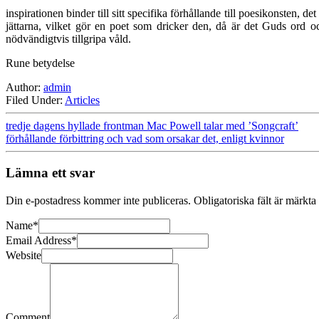
inspirationen binder till sitt specifika förhållande till poesikonsten, 
jättarna, vilket gör en poet som dricker den, då är det Guds ord o
nödvändigtvis tillgripa våld.
Rune betydelse
Author:
admin
Filed Under:
Articles
tredje dagens hyllade frontman Mac Powell talar med ’Songcraft’
förhållande förbittring och vad som orsakar det, enligt kvinnor
Lämna ett svar
Din e-postadress kommer inte publiceras.
Obligatoriska fält är märkta
Name
*
Email Address
*
Website
Comment