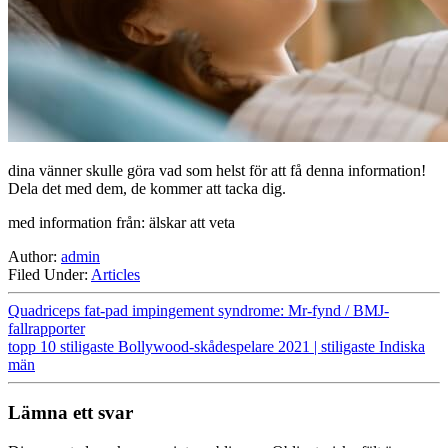
dina vänner skulle göra vad som helst för att få denna information!
Dela det med dem, de kommer att tacka dig.
med information från: älskar att veta
Author:
admin
Filed Under:
Articles
Quadriceps fat-pad impingement syndrome: Mr-fynd / BMJ-
fallrapporter
topp 10 stiligaste Bollywood-skådespelare 2021 | stiligaste Indiska
män
Lämna ett svar