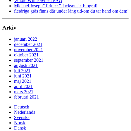
Whole White Wheat FAQ
Michael Joseph” Prince ” Jackson Jr. biografi
fleråriga gräs finns där under lång tid-om du tar hand om dem!
Arkiv
januari 2022
december 2021
november 2021
oktober 2021
september 2021
augusti 2021
juli 2021
juni 2021
maj 2021
april 2021
mars 2021
februari 2021
Deutsch
Nederlands
Svenska
Norsk
Dansk