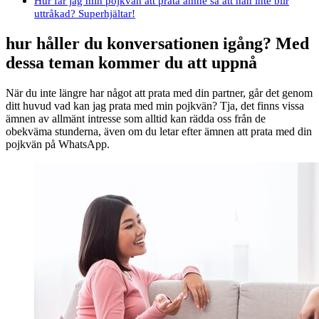
Hur får jag min pojkvän att prata ämne så att han inte blir
uttråkad? Superhjältar!
hur håller du konversationen igång? Med
dessa teman kommer du att uppnå
När du inte längre har något att prata med din partner, går det genom
ditt huvud vad kan jag prata med min pojkvän? Tja, det finns vissa
ämnen av allmänt intresse som alltid kan rädda oss från de
obekväma stunderna, även om du letar efter ämnen att prata med din
pojkvän på WhatsApp.