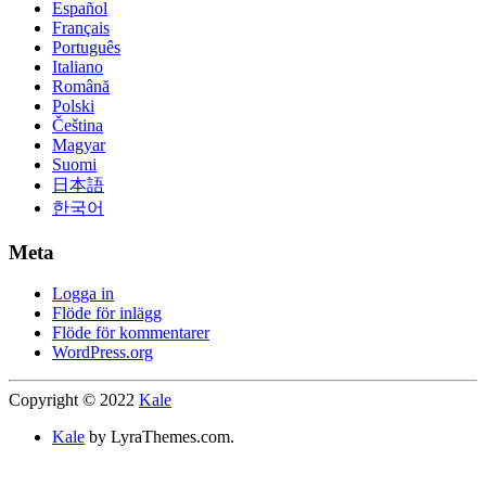
Español
Français
Português
Italiano
Română
Polski
Čeština
Magyar
Suomi
日本語
한국어
Meta
Logga in
Flöde för inlägg
Flöde för kommentarer
WordPress.org
Copyright © 2022
Kale
Kale
by LyraThemes.com.