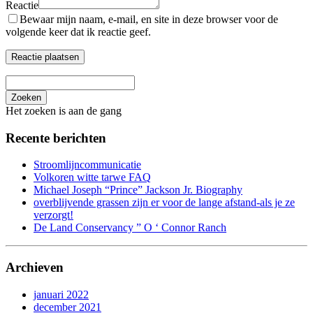
Reactie
Bewaar mijn naam, e-mail, en site in deze browser voor de
volgende keer dat ik reactie geef.
Zoeken
Het zoeken is aan de gang
Recente berichten
Stroomlijncommunicatie
Volkoren witte tarwe FAQ
Michael Joseph “Prince” Jackson Jr. Biography
overblijvende grassen zijn er voor de lange afstand-als je ze
verzorgt!
De Land Conservancy ” O ‘ Connor Ranch
Archieven
januari 2022
december 2021