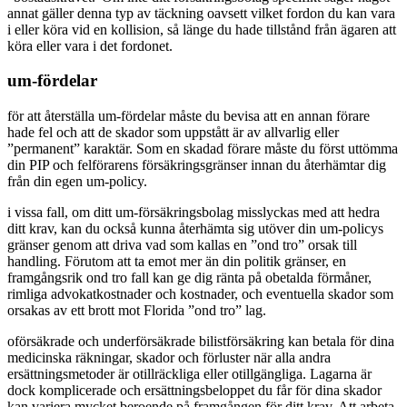
annat gäller denna typ av täckning oavsett vilket fordon du kan vara
i eller köra vid en kollision, så länge du hade tillstånd från ägaren att
köra eller vara i det fordonet.
um-fördelar
för att återställa um-fördelar måste du bevisa att en annan förare
hade fel och att de skador som uppstått är av allvarlig eller
”permanent” karaktär. Som en skadad förare måste du först uttömma
din PIP och felförarens försäkringsgränser innan du återhämtar dig
från din egen um-policy.
i vissa fall, om ditt um-försäkringsbolag misslyckas med att hedra
ditt krav, kan du också kunna återhämta sig utöver din um-policys
gränser genom att driva vad som kallas en ”ond tro” orsak till
handling. Förutom att ta emot mer än din politik gränser, en
framgångsrik ond tro fall kan ge dig ränta på obetalda förmåner,
rimliga advokatkostnader och kostnader, och eventuella skador som
orsakas av ett brott mot Florida ”ond tro” lag.
oförsäkrade och underförsäkrade bilistförsäkring kan betala för dina
medicinska räkningar, skador och förluster när alla andra
ersättningsmetoder är otillräckliga eller otillgängliga. Lagarna är
dock komplicerade och ersättningsbeloppet du får för dina skador
kan variera mycket beroende på framgången för ditt krav. Att arbeta