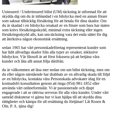
Uninsured / Underinsured bilist (UM) täckning är utformad för att
skydda dig om du är inblandad i en bilolycka med en annan förare
som saknar tillräcklig försäkring för att betala för dina skador. Om
du är skadad i en bilolycka orsakad av en förare som bara har staten
som krävs försäkringsskydd, minimal extra täckning eller ingen
försäkringsskydd alls, kan um-täckning vara det enda sättet för dig
att återkräva någon ekonomisk ersättning.
sedan 1965 har vårt personskadeföretag representerat kunder som
har lidit allvarliga skador från alla typer av orsaker, inklusive
bilolyckor. Vår filosofi är att först fokusera på att betjäna våra
kunder och låta allt annat följa därifrån.
du är välkommen att läsa mer nedan om um bilist täckning, men om
du eller någon närstående har drabbats av en allvarlig skada till följd
av en bilolycka, kontakta våra Personskada advokater idag för en
kostnadsfri konsultation genom att ringa (954) 981-1852 eller
använda vårt onlineformulär. Vi är passionerade och djupt
engagerade i att se rättvisa serveras för alla våra kunder. Under vårt
samråd diskuterar vi gärna hur vi kan hjälpa till att skydda dina
rättigheter och kämpa för all ersättning du förtjänar! Låt Rosen &
Ohr, P. A. tjäna dig!