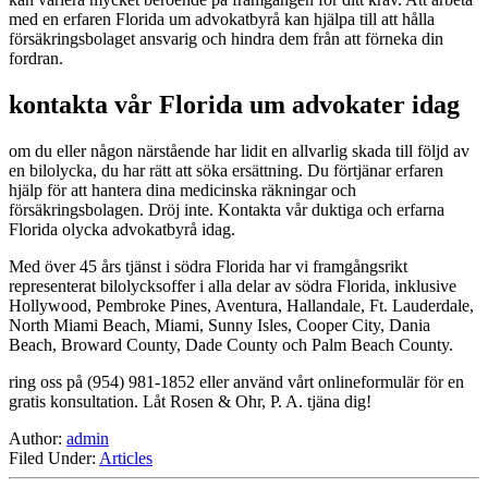
med en erfaren Florida um advokatbyrå kan hjälpa till att hålla
försäkringsbolaget ansvarig och hindra dem från att förneka din
fordran.
kontakta vår Florida um advokater idag
om du eller någon närstående har lidit en allvarlig skada till följd av
en bilolycka, du har rätt att söka ersättning. Du förtjänar erfaren
hjälp för att hantera dina medicinska räkningar och
försäkringsbolagen. Dröj inte. Kontakta vår duktiga och erfarna
Florida olycka advokatbyrå idag.
Med över 45 års tjänst i södra Florida har vi framgångsrikt
representerat bilolycksoffer i alla delar av södra Florida, inklusive
Hollywood, Pembroke Pines, Aventura, Hallandale, Ft. Lauderdale,
North Miami Beach, Miami, Sunny Isles, Cooper City, Dania
Beach, Broward County, Dade County och Palm Beach County.
ring oss på (954) 981-1852 eller använd vårt onlineformulär för en
gratis konsultation. Låt Rosen & Ohr, P. A. tjäna dig!
Author:
admin
Filed Under:
Articles