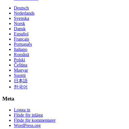
Deutsch
Nederlands
Svenska
Norsk
Dansk
Español
Français
Português
Italiano
Română
Polski
Čeština
Magyar
Suomi
日本語
한국어
Meta
Logga in
Flöde för inlägg
Flöde för kommentarer
WordPress.org