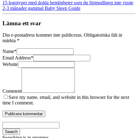
15 logotyper med dolda hemligheter som du förmodligen inte visste
2-3 månader gammal Baby Sleep Guide
Lämna ett svar
Din e-postadress kommer inte publiceras.
Obligatoriska fält är
märkta
*
Name
*
Email Address
*
Website
Comment
Save my name, email, and website in this browser for the next
time I comment.
Search
Searching is in progress