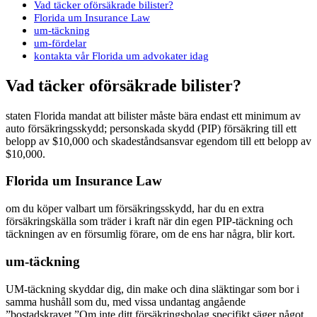
Vad täcker oförsäkrade bilister?
Florida um Insurance Law
um-täckning
um-fördelar
kontakta vår Florida um advokater idag
Vad täcker oförsäkrade bilister?
staten Florida mandat att bilister måste bära endast ett minimum av
auto försäkringsskydd; personskada skydd (PIP) försäkring till ett
belopp av $10,000 och skadeståndsansvar egendom till ett belopp av
$10,000.
Florida um Insurance Law
om du köper valbart um försäkringsskydd, har du en extra
försäkringskälla som träder i kraft när din egen PIP-täckning och
täckningen av en försumlig förare, om de ens har några, blir kort.
um-täckning
UM-täckning skyddar dig, din make och dina släktingar som bor i
samma hushåll som du, med vissa undantag angående
”bostadskravet.”Om inte ditt försäkringsbolag specifikt säger något