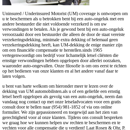
Uninsured / Underinsured Motorist (UM) coverage is ontworpen om
u te beschermen als u betrokken bent bij een auto-ongeluk met een
andere bestuurder die niet voldoende verzekerd is om uw
verwondingen te betalen. Als je gewond bent bij een auto-ongeluk
veroorzaakt door een bestuurder die alleen de door de staat vereiste
verzekeringsdekking, minimale extra dekking of helemaal geen
verzekeringsdekking heeft, kan UM-dekking de enige manier zijn
om een financiële compensatie te herstellen.sinds 1965
vertegenwoordigt ons bedrijf voor lichamelijk letsel cliënten die
ernstige verwondingen hebben opgelopen door allerlei oorzaken,
waaronder auto-ongevallen. Onze filosofie is om ons eerst te richten
op het bedienen van onze klanten en al het andere vanaf daar te
laten volgen.
u bent van harte welkom om hieronder meer te lezen over de
dekking van UM automobilisten.als u of een geliefde een ernstig
letsel heeft opgelopen als gevolg van een auto-ongeluk, neem dan
vandaag nog contact op met onze letseladvocaten voor een gratis
consult door te bellen naar (954) 981-1852 of via ons online
formulier. We zijn gepassioneerd en toegewijd aan het zien van
gerechtigheid voor al onze klanten. Tijdens ons consult bespreken
we graag hoe we kunnen helpen uw rechten te beschermen en te
vechten voor alle compensatie die u verdient! Laat Rosen & Ohr, P.