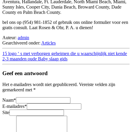
Aventura, Hallandale, Ft. Lauderdale, North Miami Beach, Miami,
Sunny Isles, Cooper City, Dania Beach, Broward County, Dade
County en Palm Beach County.
bel ons op (954) 981-1852 of gebruik ons online formulier voor een
gratis consult. Laat Rosen & Ohr, P. A. u dienen!
Auteur:
admin
Gearchiveerd onder:
Articles
15 logo ‘ s met verborgen geheimen die u waarschijnlijk niet kende
2-3 maanden oude Baby slaap gids
Geef een antwoord
Het e-mailadres wordt niet gepubliceerd.
Vereiste velden zijn
gemarkeerd met
*
Naam
*
E-mailadres
*
Site