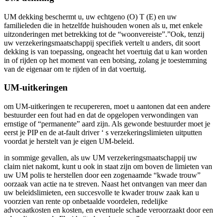
UM dekking beschermt u, uw echtgeno (O) T (E) en uw
familieleden die in hetzelfde huishouden wonen als u, met enkele
uitzonderingen met betrekking tot de “woonvereiste”.”Ook, tenzij
uw verzekeringsmaatschappij specifiek vertelt u anders, dit soort
dekking is van toepassing, ongeacht het voertuig dat u kan worden
in of rijden op het moment van een botsing, zolang je toestemming
van de eigenaar om te rijden of in dat voertuig.
UM-uitkeringen
om UM-uitkeringen te recupereren, moet u aantonen dat een andere
bestuurder een fout had en dat de opgelopen verwondingen van
ernstige of “permanente” aard zijn. Als gewonde bestuurder moet je
eerst je PIP en de at-fault driver ‘ s verzekeringslimieten uitputten
voordat je herstelt van je eigen UM-beleid.
in sommige gevallen, als uw UM verzekeringsmaatschappij uw
claim niet nakomt, kunt u ook in staat zijn om boven de limieten van
uw UM polis te herstellen door een zogenaamde “kwade trouw”
oorzaak van actie na te streven. Naast het ontvangen van meer dan
uw beleidslimieten, een succesvolle te kwader trouw zaak kan u
voorzien van rente op onbetaalde voordelen, redelijke
advocaatkosten en kosten, en eventuele schade veroorzaakt door een