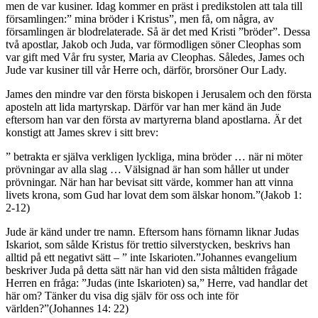
men de var kusiner. Idag kommer en präst i predikstolen att tala till
församlingen:” mina bröder i Kristus”, men få, om några, av
församlingen är blodrelaterade. Så är det med Kristi ”bröder”. Dessa
två apostlar, Jakob och Juda, var förmodligen söner Cleophas som
var gift med Vår fru syster, Maria av Cleophas. Således, James och
Jude var kusiner till vår Herre och, därför, brorsöner Our Lady.
James den mindre var den första biskopen i Jerusalem och den första
aposteln att lida martyrskap. Därför var han mer känd än Jude
eftersom han var den första av martyrerna bland apostlarna. Är det
konstigt att James skrev i sitt brev:
” betrakta er själva verkligen lyckliga, mina bröder … när ni möter
prövningar av alla slag … Välsignad är han som håller ut under
prövningar. När han har bevisat sitt värde, kommer han att vinna
livets krona, som Gud har lovat dem som älskar honom.”(Jakob 1:
2-12)
Jude är känd under tre namn. Eftersom hans förnamn liknar Judas
Iskariot, som sålde Kristus för trettio silverstycken, beskrivs han
alltid på ett negativt sätt – ” inte Iskarioten.”Johannes evangelium
beskriver Juda på detta sätt när han vid den sista måltiden frågade
Herren en fråga: ”Judas (inte Iskarioten) sa,” Herre, vad handlar det
här om? Tänker du visa dig själv för oss och inte för
världen?”(Johannes 14: 22)