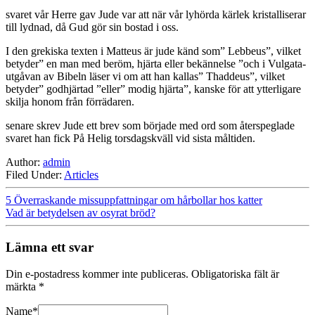
svaret vår Herre gav Jude var att när vår lyhörda kärlek kristalliserar
till lydnad, då Gud gör sin bostad i oss.
I den grekiska texten i Matteus är jude känd som” Lebbeus”, vilket
betyder” en man med beröm, hjärta eller bekännelse ”och i Vulgata-
utgåvan av Bibeln läser vi om att han kallas” Thaddeus”, vilket
betyder” godhjärtad ”eller” modig hjärta”, kanske för att ytterligare
skilja honom från förrädaren.
senare skrev Jude ett brev som började med ord som återspeglade
svaret han fick På Helig torsdagskväll vid sista måltiden.
Author:
admin
Filed Under:
Articles
5 Överraskande missuppfattningar om hårbollar hos katter
Vad är betydelsen av osyrat bröd?
Lämna ett svar
Din e-postadress kommer inte publiceras.
Obligatoriska fält är
märkta
*
Name
*