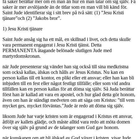
få saker berättar mer om en man än hur en man talar om sig själv. Få
saker är mer avslöjande än de titlar som en man vill bli känd för.
Saint Jude identifierar sig i sitt brev på två sätt: (1) ”Jesu Kristi
tjänare”och (2) ”Jakobs bror”.
1) Jesu Kristi tjänare
Saint Jude ansåg sig ha ett mål, en skillnad i livet, och detta skulle
vara permanent engagerat i Jesu Kristi tjänst. Detta
PERMANENTA åtagande belönade slutligen Jude med
martyrdomskronan.
när Jude presenterar sig vänder han sig också till sina medkristna
som också kallas, älskas och hålls av Jesus Kristus. Nu kan en
person kallas till ett kontor, en plikt eller ett ansvar; eller han kan bli
inbjuden till en fest eller något festligt tillfälle; eller som vid andra
tillfällen kan en person kallas för att döma sig själv. Så Juda berättar
först han är kallad att vara en apostel, och hur glad detta gör honom,
även om han är ständigt medveten om att säga om Kristus: ”till vem
mycket ges, mycket förväntas.”Jude är redo att döma sig själv.
liksom Jude har varje kristen som är engagerad i Kristus ett ansvar,
åtföljt av kallets glädje, och måste alltid vara redo att möta domen
över sig själv på grund av de talanger som Gud gav honom.
när kunskapen om att bli älskad av Gud växer i kristen, visar Jude