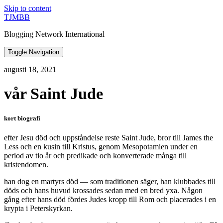
Skip to content
TJMBB
Blogging Network International
Toggle Navigation
augusti 18, 2021
vår Saint Jude
kort biografi
efter Jesu död och uppståndelse reste Saint Jude, bror till James the
Less och en kusin till Kristus, genom Mesopotamien under en
period av tio år och predikade och konverterade många till
kristendomen.
han dog en martyrs död — som traditionen säger, han klubbades till
döds och hans huvud krossades sedan med en bred yxa. Någon
gång efter hans död fördes Judes kropp till Rom och placerades i en
krypta i Peterskyrkan.