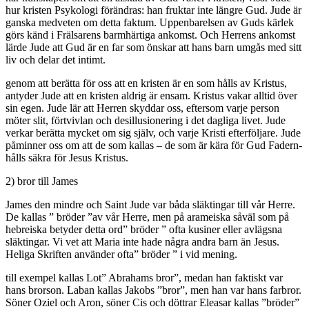
hur kristen Psykologi förändras: han fruktar inte längre Gud. Jude är
ganska medveten om detta faktum. Uppenbarelsen av Guds kärlek
görs känd i Frälsarens barmhärtiga ankomst. Och Herrens ankomst
lärde Jude att Gud är en far som önskar att hans barn umgås med sitt
liv och delar det intimt.
genom att berätta för oss att en kristen är en som hålls av Kristus,
antyder Jude att en kristen aldrig är ensam. Kristus vakar alltid över
sin egen. Jude lär att Herren skyddar oss, eftersom varje person
möter slit, förtvivlan och desillusionering i det dagliga livet. Jude
verkar berätta mycket om sig själv, och varje Kristi efterföljare. Jude
påminner oss om att de som kallas – de som är kära för Gud Fadern-
hålls säkra för Jesus Kristus.
2) bror till James
James den mindre och Saint Jude var båda släktingar till vår Herre.
De kallas ” bröder ”av vår Herre, men på arameiska såväl som på
hebreiska betyder detta ord” bröder ” ofta kusiner eller avlägsna
släktingar. Vi vet att Maria inte hade några andra barn än Jesus.
Heliga Skriften använder ofta” bröder ” i vid mening.
till exempel kallas Lot” Abrahams bror”, medan han faktiskt var
hans brorson. Laban kallas Jakobs ”bror”, men han var hans farbror.
Söner Oziel och Aron, söner Cis och döttrar Eleasar kallas ”bröder”