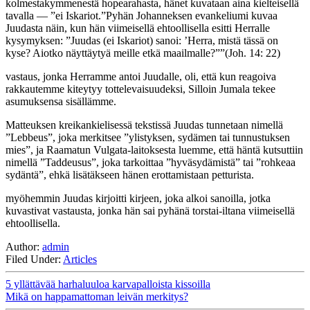
kolmestakymmenestä hopearahasta, hänet kuvataan aina kielteisellä
tavalla — ”ei Iskariot.”Pyhän Johanneksen evankeliumi kuvaa
Juudasta näin, kun hän viimeisellä ehtoollisella esitti Herralle
kysymyksen: ”Juudas (ei Iskariot) sanoi: ’Herra, mistä tässä on
kyse? Aiotko näyttäytyä meille etkä maailmalle?””(Joh. 14: 22)
vastaus, jonka Herramme antoi Juudalle, oli, että kun reagoiva
rakkautemme kiteytyy tottelevaisuudeksi, Silloin Jumala tekee
asumuksensa sisällämme.
Matteuksen kreikankielisessä tekstissä Juudas tunnetaan nimellä
”Lebbeus”, joka merkitsee ”ylistyksen, sydämen tai tunnustuksen
mies”, ja Raamatun Vulgata-laitoksesta luemme, että häntä kutsuttiin
nimellä ”Taddeusus”, joka tarkoittaa ”hyväsydämistä” tai ”rohkeaa
sydäntä”, ehkä lisätäkseen hänen erottamistaan petturista.
myöhemmin Juudas kirjoitti kirjeen, joka alkoi sanoilla, jotka
kuvastivat vastausta, jonka hän sai pyhänä torstai-iltana viimeisellä
ehtoollisella.
Author:
admin
Filed Under:
Articles
5 yllättävää harhaluuloa karvapalloista kissoilla
Mikä on happamattoman leivän merkitys?