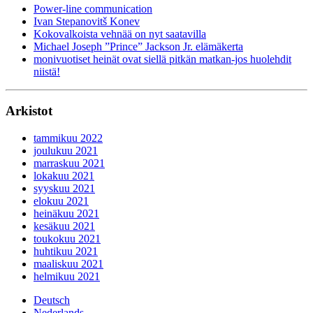
Power-line communication
Ivan Stepanovitš Konev
Kokovalkoista vehnää on nyt saatavilla
Michael Joseph ”Prince” Jackson Jr. elämäkerta
monivuotiset heinät ovat siellä pitkän matkan-jos huolehdit
niistä!
Arkistot
tammikuu 2022
joulukuu 2021
marraskuu 2021
lokakuu 2021
syyskuu 2021
elokuu 2021
heinäkuu 2021
kesäkuu 2021
toukokuu 2021
huhtikuu 2021
maaliskuu 2021
helmikuu 2021
Deutsch
Nederlands