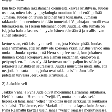
kun tieto Jumalan rakastamana olemisesta kasvaa kristityssä, Juudas
osoittaa, miten kristityn psykologia muuttuu: hän ei enää pelkää
Jumalaa. Juudas on täysin tietoinen tästä tosiasiasta. Jumalan
rakkauden ilmeneminen tehdään tunnetuksi Vapahtajan armollisessa
tulemuksessa. Ja Herran tuleminen opetti Juudalle, että Jumala on
isä, joka haluaa lastensa liittyvän hänen elämäänsä ja osallistuvan
siihen läheisesti.
kertoessaan, että kristitty on sellainen, jota Kristus pitää, Juudas
antaa ymmärtää, ettei kristitty ole koskaan yksin. Kristus valvoo aina
omiaan. Juudas opettaa, että Herra suojelee meitä, kun jokainen
ihminen kohtaa jokapäiväisen elämän raadannan, epätoivon ja
pettymyksen. Juudas näyttää kertovan meille paljon itsestään ja
jokaisesta Kristuksen seuraajasta. Juudas muistuttaa meitä siitä, että
ne, jotka kutsutaan –ne, jotka ovat rakkaita isälle Jumalalle–
pidetään turvassa Jeesukselle Kristukselle.
2) Jaakobin veli
Jaakko Vähä ja Pyhä Jude olivat molemmat Herramme sukulaisia.
Heitä kutsutaan Herramme ”veljiksi”, mutta arameaksi sekä
hepreaksi tämä sana” veljet ” tarkoittaa usein serkkuja tai kaukaisia
sukulaisia. Tiedämme, ettei Marialla ollut muita lapsia kuin Jeesus.
Pyhä Raamattu käyttää usein sanaa ”veljet” laajassa merkityksessä.