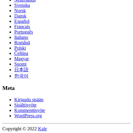
Svenska
Norsk
Dansk
Español
Français
Português
Italiano
Română
Polski
Čeština
Magyar
Suomi
日本語
한국어
Meta
Kirjaudu sisään
Sisältösyöte
Kommenttisyöte
WordPress.org
Copyright © 2022
Kale