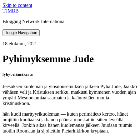
Skip to content
TJMBB
Blogging Network International
Toggle Navigation
18 elokuun, 2021
Pyhimyksemme Jude
lyhyt elämäkerta
Jeesuksen kuoleman ja ylösnousemuksen jälkeen Pyhä Jude, Jaakko
vähäsen veli ja Kristuksen serkku, matkusti kymmenen vuoden ajan
ympäri Mesopotamiaa saarnaten ja käännyttäen monia
kristinuskoon.
hän kuoli marttyyrikuoleman — kuten perimätieto kertoo, hänet
nuijittiin kuoliaaksi ja hänen päänsä murskattiin sitten leveällä
kirveellä. Jonkin aikaa hänen kuolemansa jälkeen Juudaan ruumis
tuotiin Roomaan ja sijoitettiin Pietarinkirkon kryptaan.