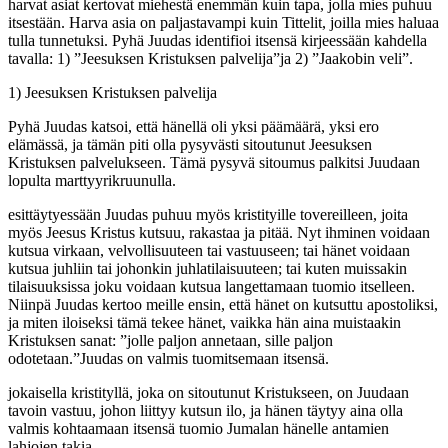
harvat asiat kertovat miehestä enemmän kuin tapa, jolla mies puhuu
itsestään. Harva asia on paljastavampi kuin Tittelit, joilla mies haluaa
tulla tunnetuksi. Pyhä Juudas identifioi itsensä kirjeessään kahdella
tavalla: 1) ”Jeesuksen Kristuksen palvelija”ja 2) ”Jaakobin veli”.
1) Jeesuksen Kristuksen palvelija
Pyhä Juudas katsoi, että hänellä oli yksi päämäärä, yksi ero
elämässä, ja tämän piti olla pysyvästi sitoutunut Jeesuksen
Kristuksen palvelukseen. Tämä pysyvä sitoumus palkitsi Juudaan
lopulta marttyyrikruunulla.
esittäytyessään Juudas puhuu myös kristityille tovereilleen, joita
myös Jeesus Kristus kutsuu, rakastaa ja pitää. Nyt ihminen voidaan
kutsua virkaan, velvollisuuteen tai vastuuseen; tai hänet voidaan
kutsua juhliin tai johonkin juhlatilaisuuteen; tai kuten muissakin
tilaisuuksissa joku voidaan kutsua langettamaan tuomio itselleen.
Niinpä Juudas kertoo meille ensin, että hänet on kutsuttu apostoliksi,
ja miten iloiseksi tämä tekee hänet, vaikka hän aina muistaakin
Kristuksen sanat: ”jolle paljon annetaan, sille paljon
odotetaan.”Juudas on valmis tuomitsemaan itsensä.
jokaisella kristityllä, joka on sitoutunut Kristukseen, on Juudaan
tavoin vastuu, johon liittyy kutsun ilo, ja hänen täytyy aina olla
valmis kohtaamaan itsensä tuomio Jumalan hänelle antamien
lahjojen takia.