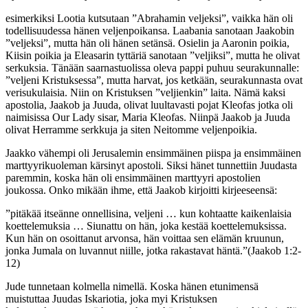
esimerkiksi Lootia kutsutaan ”Abrahamin veljeksi”, vaikka hän oli
todellisuudessa hänen veljenpoikansa. Laabania sanotaan Jaakobin
”veljeksi”, mutta hän oli hänen setänsä. Osielin ja Aaronin poikia,
Kiisin poikia ja Eleasarin tyttäriä sanotaan ”veljiksi”, mutta he olivat
serkuksia. Tänään saarnastuolissa oleva pappi puhuu seurakunnalle:
”veljeni Kristuksessa”, mutta harvat, jos ketkään, seurakunnasta ovat
verisukulaisia. Niin on Kristuksen ”veljienkin” laita. Nämä kaksi
apostolia, Jaakob ja Juuda, olivat luultavasti pojat Kleofas jotka oli
naimisissa Our Lady sisar, Maria Kleofas. Niinpä Jaakob ja Juuda
olivat Herramme serkkuja ja siten Neitomme veljenpoikia.
Jaakko vähempi oli Jerusalemin ensimmäinen piispa ja ensimmäinen
marttyyrikuoleman kärsinyt apostoli. Siksi hänet tunnettiin Juudasta
paremmin, koska hän oli ensimmäinen marttyyri apostolien
joukossa. Onko mikään ihme, että Jaakob kirjoitti kirjeeseensä:
”pitäkää itseänne onnellisina, veljeni … kun kohtaatte kaikenlaisia
koettelemuksia … Siunattu on hän, joka kestää koettelemuksissa.
Kun hän on osoittanut arvonsa, hän voittaa sen elämän kruunun,
jonka Jumala on luvannut niille, jotka rakastavat häntä.”(Jaakob 1:2-
12)
Jude tunnetaan kolmella nimellä. Koska hänen etunimensä
muistuttaa Juudas Iskariotia, joka myi Kristuksen