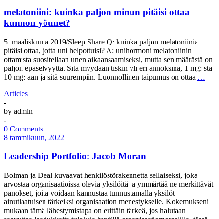
melatoniini: kuinka paljon minun pitäisi ottaa
kunnon yöunet?
5. maaliskuuta 2019/Sleep Share Q: kuinka paljon melatoniinia
pitäisi ottaa, jotta uni helpottuisi? A: unihormoni melatoniinin
ottamista suositellaan unen aikaansaamiseksi, mutta sen määrästä on
paljon epäselvyyttä. Sitä myydään tiskin yli eri annoksina, 1 mg: sta
10 mg: aan ja sitä suurempiin. Luonnollinen taipumus on ottaa
…
Articles
-
by
admin
-
0 Comments
8 tammikuun, 2022
Leadership Portfolio: Jacob Moran
Bolman ja Deal kuvaavat henkilöstörakennetta sellaiseksi, joka
arvostaa organisaatioissa olevia yksilöitä ja ymmärtää ne merkittävät
panokset, joita voidaan kannustaa tunnustamalla yksilöt
ainutlaatuisen tärkeiksi organisaation menestykselle. Kokemukseni
mukaan tämä lähestymistapa on erittäin tärkeä, jos halutaan