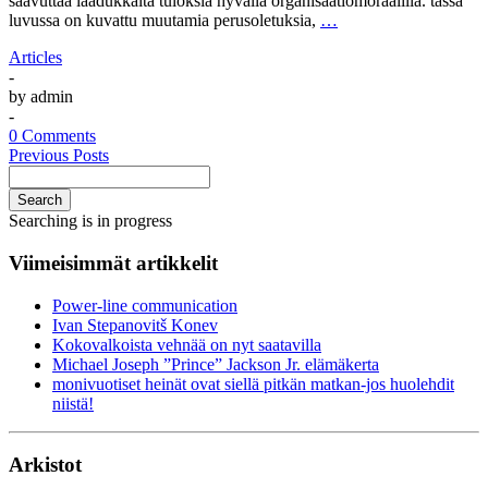
saavuttaa laadukkaita tuloksia hyvällä organisaatiomoraalilla. tässä
luvussa on kuvattu muutamia perusoletuksia,
…
Articles
-
by
admin
-
0 Comments
Previous Posts
Search
Searching is in progress
Viimeisimmät artikkelit
Power-line communication
Ivan Stepanovitš Konev
Kokovalkoista vehnää on nyt saatavilla
Michael Joseph ”Prince” Jackson Jr. elämäkerta
monivuotiset heinät ovat siellä pitkän matkan-jos huolehdit
niistä!
Arkistot