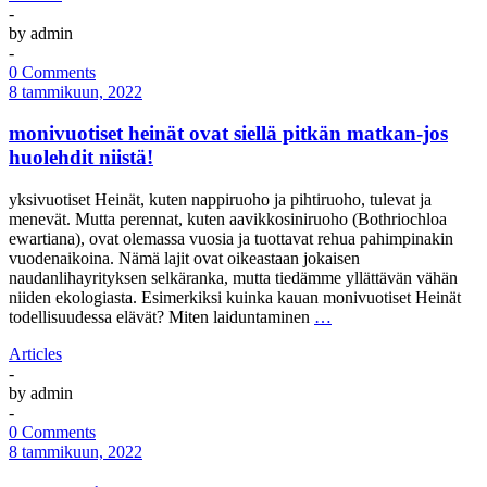
-
by
admin
-
0 Comments
8 tammikuun, 2022
monivuotiset heinät ovat siellä pitkän matkan-jos
huolehdit niistä!
yksivuotiset Heinät, kuten nappiruoho ja pihtiruoho, tulevat ja
menevät. Mutta perennat, kuten aavikkosiniruoho (Bothriochloa
ewartiana), ovat olemassa vuosia ja tuottavat rehua pahimpinakin
vuodenaikoina. Nämä lajit ovat oikeastaan jokaisen
naudanlihayrityksen selkäranka, mutta tiedämme yllättävän vähän
niiden ekologiasta. Esimerkiksi kuinka kauan monivuotiset Heinät
todellisuudessa elävät? Miten laiduntaminen
…
Articles
-
by
admin
-
0 Comments
8 tammikuun, 2022