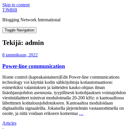
Skip to content
TJMBB
Blogging Network International
Toggle Navigation
Tekijä:
admin
8 tammikuun, 2022
Power-line communication
Home control (kapeakaistainen)Edit Power-line communications
technology voi käyttää kodin sähköjohtoja kotiautomaatioon:
esimerkiksi valaistuksen ja laitteiden kauko-ohjaus ilman
lisäohjausjohdon asennusta. tyypillisesti kotiohjauksen voimajohdon
viestintälaitteet toimivat moduloimalla 20-200 kHz: n kantoaallossa
lähettimen kotitalousjohdotukseen. Kantoaaltoa moduloidaan
digitaalisilla signaaleilla. Jokaisella järjestelmän vastaanottimella on
osoite, ja niitä voidaan erikseen komentaa
…
Articles
-