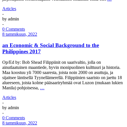
Articles
-
by
admin
-
0 Comments
8 tammikuun, 2022
an Economic & Social Background to the
Philippines 2017
Op/Ed by: Bob Shead Filippiinit on saarivaltio, jolla on
ainutlaatuinen maantiede, hyvin monipuolinen kulttuuri ja historia.
Maa koostuu yli 7000 saaresta, joista noin 2000 on asuttuja, ja
sijaitsee läntisellä Tyynellämerellä. Filippiinien saaristo on jaettu 18
alueeseen, joista kolme pääsaariryhmää ovat Luzon (mukaan lukien
Manila) pohjoisessa,
…
Articles
-
by
admin
-
0 Comments
8 tammikuun, 2022