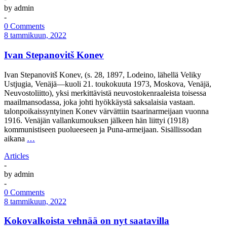
by
admin
-
0 Comments
8 tammikuun, 2022
Ivan Stepanovitš Konev
Ivan Stepanovitš Konev, (s. 28, 1897, Lodeino, lähellä Veliky
Ustjugia, Venäjä—kuoli 21. toukokuuta 1973, Moskova, Venäjä,
Neuvostoliitto), yksi merkittävistä neuvostokenraaleista toisessa
maailmansodassa, joka johti hyökkäystä saksalaisia vastaan.
talonpoikaissyntyinen Konev värvättiin tsaarinarmeijaan vuonna
1916. Venäjän vallankumouksen jälkeen hän liittyi (1918)
kommunistiseen puolueeseen ja Puna-armeijaan. Sisällissodan
aikana
…
Articles
-
by
admin
-
0 Comments
8 tammikuun, 2022
Kokovalkoista vehnää on nyt saatavilla