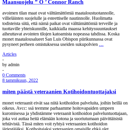
Maansuojelu ” O ’ Connor Ranch
avoimen tilan maat ovat välttämättömiä maataloustuotannolle,
villieläinten suojelulle ja esteettiselle nautinnolle. Huolimatta
todisteista siitä, että nämä paikat ovat välttämättömiä terveille ja
tuottaville yhteiskunnille, kaikkialla maassa kehityssuuntaukset
aiheuttavat avointen tilojen katoamista nopeassa tahdissa. Koska
monet maatalousalueet San Luis Obispon piirikunnassa ovat
pysyneet perheen omistuksessa useiden sukupolvien
…
Articles
-
by
admin
-
0 Comments
8 tammikuun, 2022
miten päästä veteraanien Kotihoidontuottajaksi
monet veteraanit eivät saa niitä kotihoidon palveluita, joihin heillä on
oikeus. Avcc: ssä teemme parhaamme hoitovapaiden umpeen
kuromisessa ja yhdistämme veteraanit kotihoidon palveluntuottajaan,
joka voi auttaa heitä elämään kotona ja suoriutumaan päivittäisistä
tehtävistä. Tässä miten voit ryhtyä veteraanien kotihoidon
järjestäjäksi. Kotihoitajaksi veteraanien omaisille ehkä olet
…