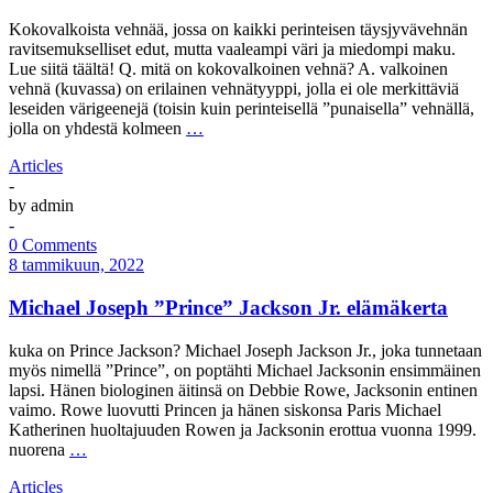
Kokovalkoista vehnää, jossa on kaikki perinteisen täysjyvävehnän
ravitsemukselliset edut, mutta vaaleampi väri ja miedompi maku.
Lue siitä täältä! Q. mitä on kokovalkoinen vehnä? A. valkoinen
vehnä (kuvassa) on erilainen vehnätyyppi, jolla ei ole merkittäviä
leseiden värigeenejä (toisin kuin perinteisellä ”punaisella” vehnällä,
jolla on yhdestä kolmeen
…
Articles
-
by
admin
-
0 Comments
8 tammikuun, 2022
Michael Joseph ”Prince” Jackson Jr. elämäkerta
kuka on Prince Jackson? Michael Joseph Jackson Jr., joka tunnetaan
myös nimellä ”Prince”, on poptähti Michael Jacksonin ensimmäinen
lapsi. Hänen biologinen äitinsä on Debbie Rowe, Jacksonin entinen
vaimo. Rowe luovutti Princen ja hänen siskonsa Paris Michael
Katherinen huoltajuuden Rowen ja Jacksonin erottua vuonna 1999.
nuorena
…
Articles