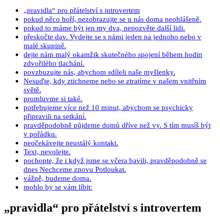
„pravidla“ pro přátelství s introvertem
pokud něco hoří, nezobrazujte se u nás doma neohlášeně.
pokud to máme být jen my dva, nepozvěte další lidi.
přeskočte dav. Vydejte se s námi jeden na jednoho nebo v
malé skupině.
dejte nám malý okamžik skutečného spojení během hodin
zdvořilého tlachání.
povzbuzujte nás, abychom sdíleli naše myšlenky.
Nesuďte, kdy ztichneme nebo se ztratíme v našem vnitřním
světě.
promluvme si také.
potřebujeme více než 10 minut, abychom se psychicky
připravili na setkání.
pravděpodobně půjdeme domů dříve než vy. S tím musíš být
v pořádku.
neočekávejte neustálý kontakt.
Text, nevolejte.
pochopte, že i když jsme se včera bavili, pravděpodobně se
dnes Nechceme znovu Potloukat.
vážně, budeme doma.
mohlo by se vám líbit:
„pravidla“ pro přátelství s introvertem