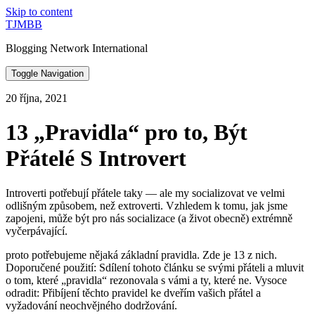
Skip to content
TJMBB
Blogging Network International
Toggle Navigation
20 října, 2021
13 „Pravidla“ pro to, Být
Přátelé S Introvert
Introverti potřebují přátele taky — ale my socializovat ve velmi
odlišným způsobem, než extroverti. Vzhledem k tomu, jak jsme
zapojeni, může být pro nás socializace (a život obecně) extrémně
vyčerpávající.
proto potřebujeme nějaká základní pravidla. Zde je 13 z nich.
Doporučené použití: Sdílení tohoto článku se svými přáteli a mluvit
o tom, které „pravidla“ rezonovala s vámi a ty, které ne. Vysoce
odradit: Přibíjení těchto pravidel ke dveřím vašich přátel a
vyžadování neochvějného dodržování.