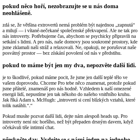
pokud něco hoří, nezobrazujte se u nás doma
neohlášeně.
zdá se, že většina extrovertů nemá problém být najednou „zapnutá“
a milují — i vítané-nečekané společenské překvapení. Ale ne tak pro
nás introverty. Potřebujeme čas, abychom se psychicky připravili na
setkání s lidmi. A pro nás, naše domovy jsou soukromé prostory, kde
jsme zklamali naši stráž a relaxovali. Ne, opakuji, ne porušovat naše
posvátný prostor — bez získání povolení od nás v předstihu.
pokud to máme být jen my dva, nepozvěte další lidi.
je to škodlivé, pokud máme pocit, že jsme jen další teplé tělo ve
vašem doprovodu. Chceme Pro tebe něco znamenat, protože pokud
jsme přátelé, znamenáš pro nás hodně. Vzhledem k naší omezené
energii lidí, nepustíme jen tak někoho do našeho vnitřního kruhu.
Jak říká Adam s. McHugh: „introverti si cení blízkých vztahů, které
tolik natáhli.“.“
Pokud musíte pozvat další lidi, dejte nám alespoň heads up. Pro
introverty není nic horšího, než být přepaden drsným davem, když
očekávali tiše intimní chat.
přeskočte dav. Vydejte se s námi jeden na jednoho