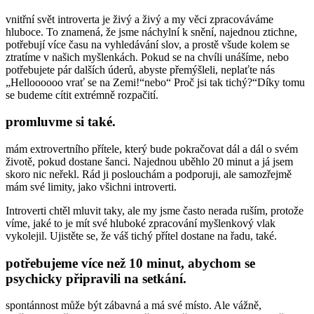
vnitřní svět introverta je živý a živý a my věci zpracováváme
hluboce. To znamená, že jsme náchylní k snění, najednou ztichne,
potřebují více času na vyhledávání slov, a prostě všude kolem se
ztratíme v našich myšlenkách. Pokud se na chvíli unášíme, nebo
potřebujete pár dalších úderů, abyste přemýšleli, neplaťte nás
„Helloooooo vrať se na Zemi!“nebo“ Proč jsi tak tichý?“Díky tomu
se budeme cítit extrémně rozpačití.
promluvme si také.
mám extrovertního přítele, který bude pokračovat dál a dál o svém
životě, pokud dostane šanci. Najednou uběhlo 20 minut a já jsem
skoro nic neřekl. Rád ji poslouchám a podporuji, ale samozřejmě
mám své limity, jako všichni introverti.
Introverti chtěl mluvit taky, ale my jsme často nerada ruším, protože
víme, jaké to je mít své hluboké zpracování myšlenkový vlak
vykolejil. Ujistěte se, že váš tichý přítel dostane na řadu, také.
potřebujeme více než 10 minut, abychom se
psychicky připravili na setkání.
spontánnost může být zábavná a má své místo. Ale vážně,