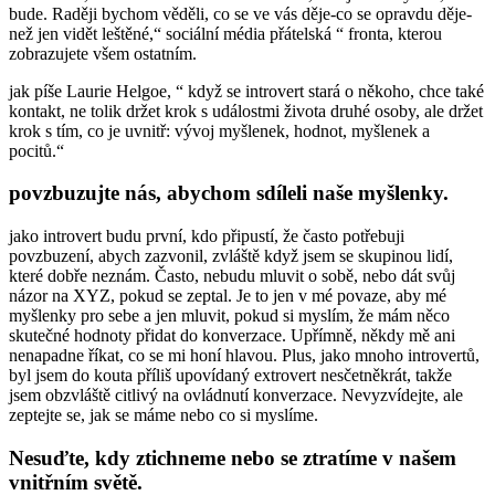
bude. Raději bychom věděli, co se ve vás děje-co se opravdu děje-
než jen vidět leštěné,“ sociální média přátelská “ fronta, kterou
zobrazujete všem ostatním.
jak píše Laurie Helgoe, “ když se introvert stará o někoho, chce také
kontakt, ne tolik držet krok s událostmi života druhé osoby, ale držet
krok s tím, co je uvnitř: vývoj myšlenek, hodnot, myšlenek a
pocitů.“
povzbuzujte nás, abychom sdíleli naše myšlenky.
jako introvert budu první, kdo připustí, že často potřebuji
povzbuzení, abych zazvonil, zvláště když jsem se skupinou lidí,
které dobře neznám. Často, nebudu mluvit o sobě, nebo dát svůj
názor na XYZ, pokud se zeptal. Je to jen v mé povaze, aby mé
myšlenky pro sebe a jen mluvit, pokud si myslím, že mám něco
skutečné hodnoty přidat do konverzace. Upřímně, někdy mě ani
nenapadne říkat, co se mi honí hlavou. Plus, jako mnoho introvertů,
byl jsem do kouta příliš upovídaný extrovert nesčetněkrát, takže
jsem obzvláště citlivý na ovládnutí konverzace. Nevyzvídejte, ale
zeptejte se, jak se máme nebo co si myslíme.
Nesuďte, kdy ztichneme nebo se ztratíme v našem
vnitřním světě.