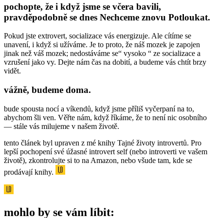
pochopte, že i když jsme se včera bavili,
pravděpodobně se dnes Nechceme znovu Potloukat.
Pokud jste extrovert, socializace vás energizuje. Ale cítíme se
unavení, i když si užíváme. Je to proto, že náš mozek je zapojen
jinak než váš mozek; nedostáváme se“ vysoko “ ze socializace a
vzrušení jako vy. Dejte nám čas na dobití, a budeme vás chtít brzy
vidět.
vážně, budeme doma.
bude spousta nocí a víkendů, když jsme příliš vyčerpaní na to,
abychom šli ven. Věřte nám, když říkáme, že to není nic osobního
— stále vás milujeme v našem životě.
tento článek byl upraven z mé knihy Tajné životy introvertů. Pro
lepší pochopení své úžasné introvert self (nebo introverti ve vašem
životě), zkontrolujte si to na Amazon, nebo všude tam, kde se
prodávají knihy.
mohlo by se vám líbit: