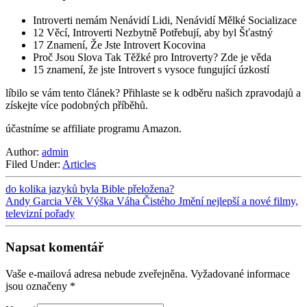
Introverti nemám Nenávidí Lidi, Nenávidí Mělké Socializace
12 Věcí, Introverti Nezbytně Potřebují, aby byl Šťastný
17 Znamení, Že Jste Introvert Kocovina
Proč Jsou Slova Tak Těžké pro Introverty? Zde je věda
15 znamení, že jste Introvert s vysoce fungující úzkostí
líbilo se vám tento článek? Přihlaste se k odběru našich zpravodajů a
získejte více podobných příběhů.
účastníme se affiliate programu Amazon.
Author:
admin
Filed Under:
Articles
do kolika jazyků byla Bible přeložena?
Andy Garcia Věk Výška Váha Čistého Jmění nejlepší a nové filmy,
televizní pořady
Napsat komentář
Vaše e-mailová adresa nebude zveřejněna.
Vyžadované informace
jsou označeny
*