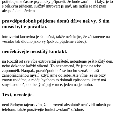
potřebujeme čas se psychicky připravit, že bude „na“ — i když je to
s blízkým přítelem. Každý introvert je jiný, ale raději se mě ptají
alespoň den předem.
pravděpodobně půjdeme domů dříve než vy. S tím
musíš být v pořádku.
introvertní kocovina je skutečná, takže nečekejte, že zůstaneme na
večírku tak dlouho jako vy (pokud půjdeme vůbec).
neočekávejte neustálý kontakt.
na Rozdíl od své více extrovertní přátelé, nebudeme psát každý den,
nebo dokonce každý víkend. To neznamená, že jsme na tebe
zapomněli. Naopak, pravděpodobně se trochu vznášíte naší
zaneprázdněnou myslí, když jsme od sebe. Ale víme, že se brzy
znovu uvidíme, a raději bychom to dohnali způsobem, který má
smysl-osobně, oblíbený nápoj v ruce, jeden na jednoho.
Text, nevolejte.
není žádným tajemstvím, že introverti absolutně nenávidí mluvit po
telefonu, takže používejte funkci „volání“ střídmě.