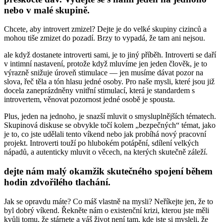
nebo v malé skupině.
Chcete, aby introvert zmizel? Dejte je do velké skupiny cizinců a
mohou tiše zmizet do pozadí. Brzy to vypadá, že tam ani nejsou.
ale když dostanete introverti sami, je to jiný příběh. Introverti se daří
v intimní nastavení, protože když mluvíme jen jeden člověk, je to
výrazně snižuje úroveň stimulace — jen musíme dávat pozor na
slova, řeč těla a tón hlasu jedné osoby. Pro naše mysli, které jsou již
docela zaneprázdněny vnitřní stimulací, která je standardem s
introvertem, věnovat pozornost jedné osobě je spousta.
Plus, jeden na jednoho, je snazší mluvit o smysluplnějších tématech.
Skupinová diskuse se obvykle točí kolem „bezpečných“ témat, jako
je to, co jste udělali tento víkend nebo jak probíhá nový pracovní
projekt. Introverti touží po hlubokém potápění, sdílení velkých
nápadů, a autenticky mluvit o věcech, na kterých skutečně záleží.
dejte nám malý okamžik skutečného spojení během
hodin zdvořilého tlachání.
Jak se opravdu máte? Co máš vlastně na mysli? Neříkejte jen, že to
byl dobrý víkend. Řekněte nám o existenční krizi, kterou jste měli
kvůli tomu, že stárnete a váš život není tam, kde jste si mysleli, že