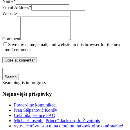
Name
*
Email Address
*
Website
Comment
Save my name, email, and website in this browser for the next
time I comment.
Search
Searching is in progress
Nejnovější příspěvky
Power-line komunikaci
Ivan Stěpanovič Koněv
Celá bílá pšenice FAQ
Michael Joseph „Prince“ Jackson, Jr. Životopis
vytrvalé trávy jsou tu na dlouhou trať-pokud se o ně staráte!