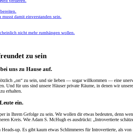
Welt verlieren.
bereiten.
u musst damit einverstanden sein.
rscheinlich nicht mehr rumhängen wollen.
reundet zu sein
 bei uns zu Hause auf.
ötzlich „on“ zu sein, und sie lieben — sogar willkommen — eine unerwa
en. Und für uns sind unsere Häuser private Räume, in denen wir unser
zu erhalten.
Leute ein.
er in Ihrem Gefolge zu sein. Wir wollen dir etwas bedeuten, denn wenn
eren Kreis. Wie Adam S. McHugh es ausdrückt: „Introvertierte schätzen
 Heads-up. Es gibt kaum etwas Schlimmeres für Introvertierte, als vo