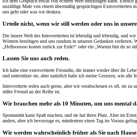
ich dem Gespräch etwas von echtem Wert hinzufügen kann. Ehrlich ges
unzählige Male von einem übermäßig gesprächigen Extrovertierten in 
uns geht oder was wir denken.
Urteile nicht, wenn wir still werden oder uns in unsere
Die innere Welt des Introvertierten ist lebendig und lebendig, und wir 
Wörtern benötigen und uns rundum in unseren Gedanken verlieren. We
„Helloooooo komm zurück zur Erde!“ oder ein „Warum bist du so stil
Lassen Sie uns auch reden.
Ich habe eine extrovertierte Freundin, die immer wieder über ihr Leb
und unterstütze sie, aber natürlich habe ich meine Grenzen, wie alle In
Introvertierte reden auch gerne, aber wir verabscheuen es oft, sie zu 
stiller Freund an der Reihe ist.
Wir brauchen mehr als 10 Minuten, um uns mental da
Spontanität kann Spaß machen, und sie hat ihren Platz. Aber im Ernst,
anders, aber ich bevorzuge es, mindestens einen Tag im Voraus gefra
Wir werden wahrscheinlich früher als Sie nach Hause