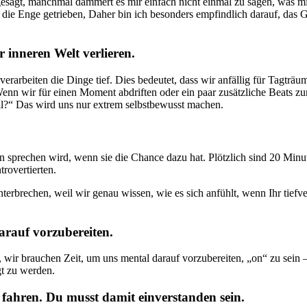
agt, manchmal dämmert es mir einfach nicht einmal zu sagen, was mir 
die Enge getrieben, Daher bin ich besonders empfindlich darauf, das G
r inneren Welt verlieren.
verarbeiten die Dinge tief. Dies bedeutet, dass wir anfällig für Tagträum
nn wir für einen Moment abdriften oder ein paar zusätzliche Beats z
l?“ Das wird uns nur extrem selbstbewusst machen.
en sprechen wird, wenn sie die Chance dazu hat. Plötzlich sind 20 Min
trovertierten.
unterbrechen, weil wir genau wissen, wie es sich anfühlt, wenn Ihr tiefv
rauf vorzubereiten.
 wir brauchen Zeit, um uns mental darauf vorzubereiten, „on“ zu sein —
gt zu werden.
 fahren. Du musst damit einverstanden sein.