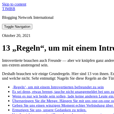
Skip to content
TJMBB
Blogging Network International
Toggle Navigation
Oktober 20, 2021
13 „Regeln“, um mit einem Intro
Introvertierte brauchen auch Freunde — aber wir knüpfen ganz andere
uns extrem anstrengend sein.
Deshalb brauchen wir einige Grundregeln. Hier sind 13 von ihnen. E
und welche nicht. Sehr entmutigt: Nageln Sie diese Regeln an die Tür
‚Regeln‘, um mit einem Introvertierten befreundet zu sein
Es sei denn, etwas brennt, tauche nicht unangemeldet bei uns z
Wenn es nur wir beide sein sollen, lade keine anderen Leute ein
Überspringen Sie die Menge. Hängen Sie mit uns one-on-one od
Geben Sie uns einen winzigen Moment echter Verbindung über 
Ermutigen Sie uns, unsere Gedanken zu teilen.