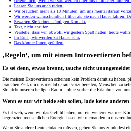
Urteile nicht, wenn wir still werden oder uns in unserer inneren 
Lassen Sie uns auch reden.
Wir brauchen mehr als 10 Minuten, um uns mental darauf vorzu
Wir werden wahrscheinlich früher als Sie nach Hause fahren. D
Erwarten Sie keinen ständigen Kontakt.
Text, nicht anrufen.
Verstehe, dass wir, obwohl wir gestern Spaß hatten, heute wah
Im Ernst, wir werden zu Hause sein.
Das könnte Ihnen gefallen:
‚Regeln‘, um mit einem Introvertierten bef
Es sei denn, etwas brennt, tauche nicht unangemeldet
Die meisten Extrovertierten scheinen kein Problem damit zu haben, pl
brauchen Zeit, um uns mental darauf vorzubereiten, Menschen zu seh
Sie nicht unseren heiligen Raum – ohne vorher die Erlaubnis von uns 
Wenn es nur wir beide sein sollen, lade keine anderen 
Es tut weh, wenn wir das Gefühl haben, nur ein weiterer warmer Körp
begrenzten menschlichen Energie lassen wir niemanden in unseren inn
Wenn Sie andere Leute einladen müssen, geben Sie uns zumindest ein