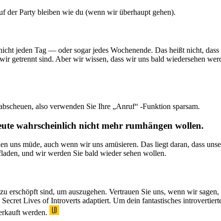
e auf der Party bleiben wie du (wenn wir überhaupt gehen).
 nicht jeden Tag — oder sogar jedes Wochenende. Das heißt nicht, dass
 wir getrennt sind. Aber wir wissen, dass wir uns bald wiedersehen we
verabscheuen, also verwenden Sie Ihre „Anruf“ -Funktion sparsam.
heute wahrscheinlich nicht mehr rumhängen wollen.
ühlen uns müde, auch wenn wir uns amüsieren. Das liegt daran, dass unse
laden, und wir werden Sie bald wieder sehen wollen.
erschöpft sind, um auszugehen. Vertrauen Sie uns, wenn wir sagen, das
et Lives of Introverts adaptiert. Um dein fantastisches introvertiertes
erkauft werden.