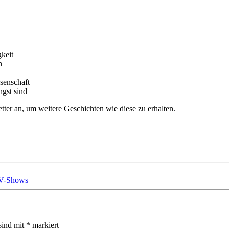
gkeit
n
ssenschaft
ngst sind
tter an, um weitere Geschichten wie diese zu erhalten.
TV-Shows
sind mit
*
markiert