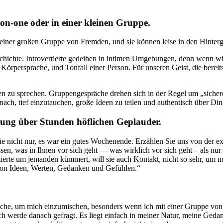
on-one oder in einer kleinen Gruppe.
 einer großen Gruppe von Fremden, und sie können leise in den Hintergru
chichte. Introvertierte gedeihen in intimen Umgebungen, denn wenn wir
örpersprache, und Tonfall einer Person. Für unseren Geist, die bereits 
emen zu sprechen. Gruppengespräche drehen sich in der Regel um „sic
anach, tief einzutauchen, große Ideen zu teilen und authentisch über Din
ung über Stunden höflichen Geplauder.
e nicht nur, es war ein gutes Wochenende. Erzählen Sie uns von der exis
ssen, was in Ihnen vor sich geht — was wirklich vor sich geht – als nur 
ierte um jemanden kümmert, will sie auch Kontakt, nicht so sehr, um m
 von Ideen, Werten, Gedanken und Gefühlen.“
brauche, um mich einzumischen, besonders wenn ich mit einer Gruppe von
h werde danach gefragt. Es liegt einfach in meiner Natur, meine Geda