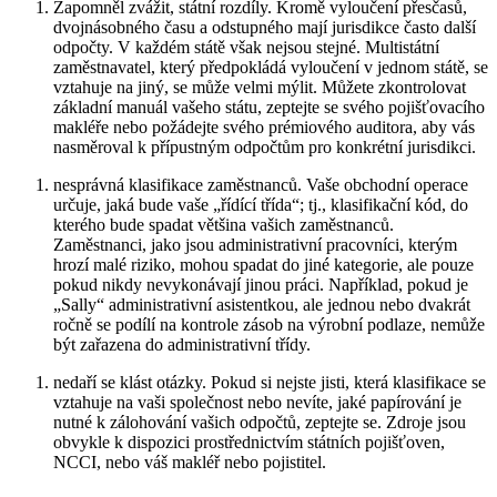
Zapomněl zvážit, státní rozdíly. Kromě vyloučení přesčasů,
dvojnásobného času a odstupného mají jurisdikce často další
odpočty. V každém státě však nejsou stejné. Multistátní
zaměstnavatel, který předpokládá vyloučení v jednom státě, se
vztahuje na jiný, se může velmi mýlit. Můžete zkontrolovat
základní manuál vašeho státu, zeptejte se svého pojišťovacího
makléře nebo požádejte svého prémiového auditora, aby vás
nasměroval k přípustným odpočtům pro konkrétní jurisdikci.
nesprávná klasifikace zaměstnanců. Vaše obchodní operace
určuje, jaká bude vaše „řídící třída“; tj., klasifikační kód, do
kterého bude spadat většina vašich zaměstnanců.
Zaměstnanci, jako jsou administrativní pracovníci, kterým
hrozí malé riziko, mohou spadat do jiné kategorie, ale pouze
pokud nikdy nevykonávají jinou práci. Například, pokud je
„Sally“ administrativní asistentkou, ale jednou nebo dvakrát
ročně se podílí na kontrole zásob na výrobní podlaze, nemůže
být zařazena do administrativní třídy.
nedaří se klást otázky. Pokud si nejste jisti, která klasifikace se
vztahuje na vaši společnost nebo nevíte, jaké papírování je
nutné k zálohování vašich odpočtů, zeptejte se. Zdroje jsou
obvykle k dispozici prostřednictvím státních pojišťoven,
NCCI, nebo váš makléř nebo pojistitel.