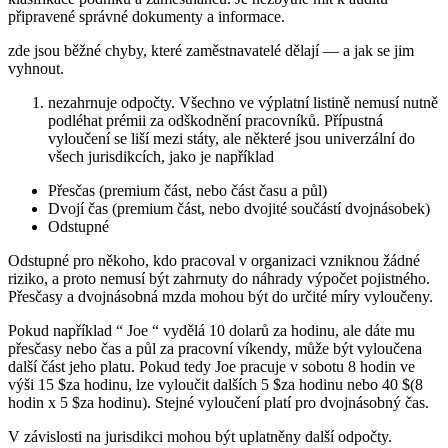
připravené správné dokumenty a informace.
zde jsou běžné chyby, které zaměstnavatelé dělají — a jak se jim
vyhnout.
nezahrnuje odpočty. Všechno ve výplatní listině nemusí nutně
podléhat prémii za odškodnění pracovníků. Přípustná
vyloučení se liší mezi státy, ale některé jsou univerzální do
všech jurisdikcích, jako je například
Přesčas (premium část, nebo část času a půl)
Dvojí čas (premium část, nebo dvojité součástí dvojnásobek)
Odstupné
Odstupné pro někoho, kdo pracoval v organizaci vzniknou žádné
riziko, a proto nemusí být zahrnuty do náhrady výpočet pojistného.
Přesčasy a dvojnásobná mzda mohou být do určité míry vyloučeny.
Pokud například “ Joe “ vydělá 10 dolarů za hodinu, ale dáte mu
přesčasy nebo čas a půl za pracovní víkendy, může být vyloučena
další část jeho platu. Pokud tedy Joe pracuje v sobotu 8 hodin ve
výši 15 $za hodinu, lze vyloučit dalších 5 $za hodinu nebo 40 $(8
hodin x 5 $za hodinu). Stejné vyloučení platí pro dvojnásobný čas.
V závislosti na jurisdikci mohou být uplatněny další odpočty.