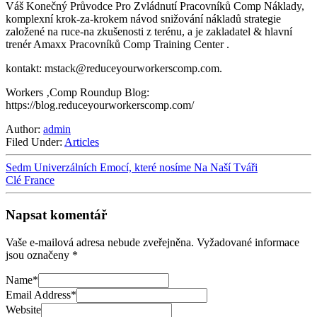
Váš Konečný Průvodce Pro Zvládnutí Pracovníků Comp Náklady,
komplexní krok-za-krokem návod snižování nákladů strategie
založené na ruce-na zkušenosti z terénu, a je zakladatel & hlavní
trenér Amaxx Pracovníků Comp Training Center .
kontakt:
mstack@reduceyourworkerscomp.com
.
Workers ‚Comp Roundup Blog:
https://blog.reduceyourworkerscomp.com/
Author:
admin
Filed Under:
Articles
Sedm Univerzálních Emocí, které nosíme Na Naší Tváři
Clé France
Napsat komentář
Vaše e-mailová adresa nebude zveřejněna.
Vyžadované informace
jsou označeny
*
Name
*
Email Address
*
Website