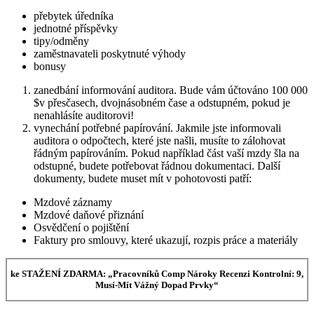
přebytek úředníka
jednotné příspěvky
tipy/odměny
zaměstnavateli poskytnuté výhody
bonusy
zanedbání informování auditora. Bude vám účtováno 100 000
$v přesčasech, dvojnásobném čase a odstupném, pokud je
nenahlásíte auditorovi!
vynechání potřebné papírování. Jakmile jste informovali
auditora o odpočtech, které jste našli, musíte to zálohovat
řádným papírováním. Pokud například část vaší mzdy šla na
odstupné, budete potřebovat řádnou dokumentaci. Další
dokumenty, budete muset mít v pohotovosti patří:
Mzdové záznamy
Mzdové daňové přiznání
Osvědčení o pojištění
Faktury pro smlouvy, které ukazují, rozpis práce a materiály
ke STAŽENÍ ZDARMA: „Pracovníků Comp Nároky Recenzi Kontrolní: 9,
Musí-Mít Vážný Dopad Prvky“