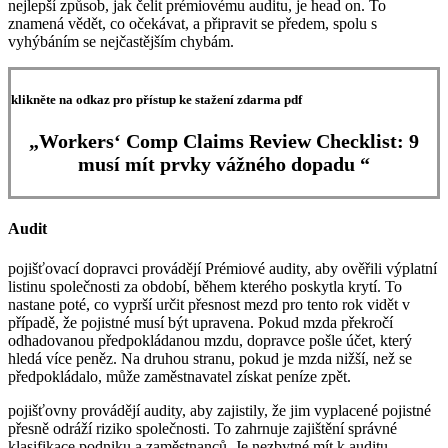
nejlepší způsob, jak čelit prémiovému auditu, je head on. To
znamená vědět, co očekávat, a připravit se předem, spolu s
vyhýbáním se nejčastějším chybám.
klikněte na odkaz pro přístup ke stažení zdarma pdf
„Workers‘ Comp Claims Review Checklist: 9
musí mít prvky vážného dopadu “
Audit
pojišťovací dopravci provádějí Prémiové audity, aby ověřili výplatní
listinu společnosti za období, během kterého poskytla krytí. To
nastane poté, co vyprší určit přesnost mezd pro tento rok vidět v
případě, že pojistné musí být upravena. Pokud mzda překročí
odhadovanou předpokládanou mzdu, dopravce pošle účet, který
hledá více peněz. Na druhou stranu, pokud je mzda nižší, než se
předpokládalo, může zaměstnavatel získat peníze zpět.
pojišťovny provádějí audity, aby zajistily, že jim vyplacené pojistné
přesně odráží riziko společnosti. To zahrnuje zajištění správné
klasifikace podniku a zaměstnanců. Je nezbytné mít k auditu