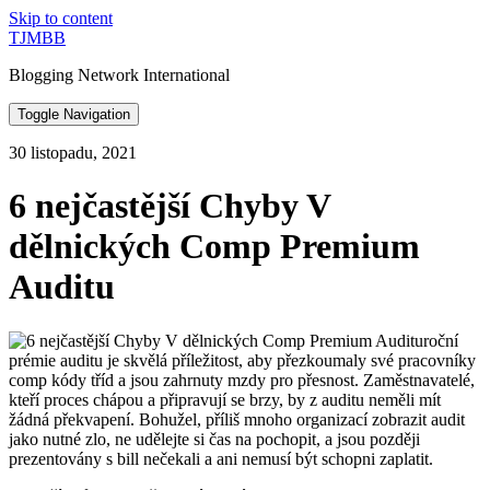
Skip to content
TJMBB
Blogging Network International
Toggle Navigation
30 listopadu, 2021
6 nejčastější Chyby V
dělnických Comp Premium
Auditu
roční
prémie auditu je skvělá příležitost, aby přezkoumaly své pracovníky
comp kódy tříd a jsou zahrnuty mzdy pro přesnost. Zaměstnavatelé,
kteří proces chápou a připravují se brzy, by z auditu neměli mít
žádná překvapení. Bohužel, příliš mnoho organizací zobrazit audit
jako nutné zlo, ne udělejte si čas na pochopit, a jsou později
prezentovány s bill nečekali a ani nemusí být schopni zaplatit.