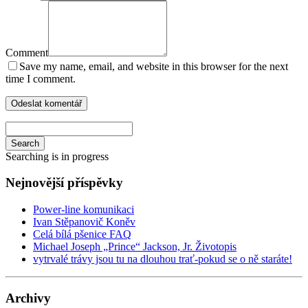
Comment
Save my name, email, and website in this browser for the next
time I comment.
Search
Searching is in progress
Nejnovější příspěvky
Power-line komunikaci
Ivan Stěpanovič Koněv
Celá bílá pšenice FAQ
Michael Joseph „Prince“ Jackson, Jr. Životopis
vytrvalé trávy jsou tu na dlouhou trať-pokud se o ně staráte!
Archivy