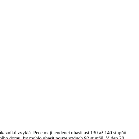
kazníků zvyklá. Pece mají tendenci uhasit asi 130 až 140 stupňů
itřního domu, by mohlo uhasit pouze vzduch 92 stupňů. V den 20