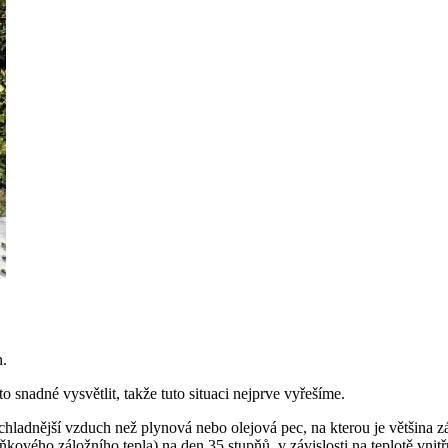
h.
o snadné vysvětlit, takže tuto situaci nejprve vyřešíme.
adnější vzduch než plynová nebo olejová pec, na kterou je většina zá
ňkového záložního tepla) na den 35 stupňů, v závislosti na teplotě vn