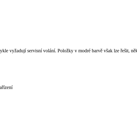
le vyžadují servisní volání. Položky v modré barvě však lze řešit, ně
ařízení