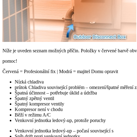
Níže je uveden seznam možných příčin. Položky v červené barvě obvyk
pomoc!
Červená = Profesionální fix | Modrá = majitel Domu opravit
Nízká chladiva
průtok Chladiva související problém – omezení/špatné měření z
Špatná účinnost – potřebuje úklid a údržba
Špatný zpětný ventil
Špatný kompresor ventily
Kompresor není v chodu
Běží v režimu A/C
Venkovní jednotka ledový-up, protože poruchy
Venkovní jednotka ledový-up – počasí související s
Sníh drift proti venkovní jednotky