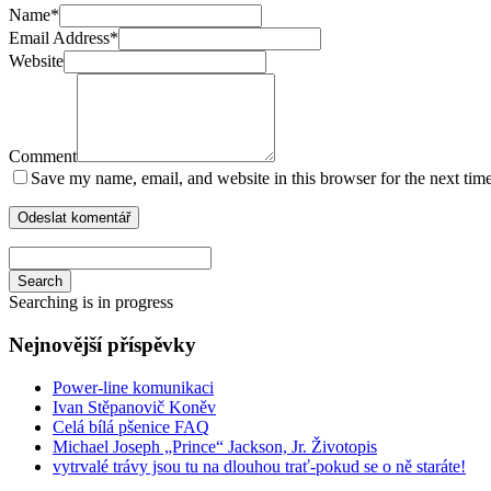
Name
*
Email Address
*
Website
Comment
Save my name, email, and website in this browser for the next tim
Search
Searching is in progress
Nejnovější příspěvky
Power-line komunikaci
Ivan Stěpanovič Koněv
Celá bílá pšenice FAQ
Michael Joseph „Prince“ Jackson, Jr. Životopis
vytrvalé trávy jsou tu na dlouhou trať-pokud se o ně staráte!