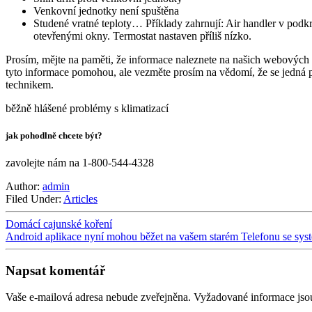
Venkovní jednotky není spuštěna
Studené vratné teploty… Příklady zahrnují: Air handler v pod
otevřenými okny. Termostat nastaven příliš nízko.
Prosím, mějte na paměti, že informace naleznete na našich webových
tyto informace pomohou, ale vezměte prosím na vědomí, že se jedn
technikem.
běžně hlášené problémy s klimatizací
jak pohodlně chcete být?
zavolejte nám na 1-800-544-4328
Author:
admin
Filed Under:
Articles
Domácí cajunské koření
Android aplikace nyní mohou běžet na vašem starém Telefonu se sys
Napsat komentář
Vaše e-mailová adresa nebude zveřejněna.
Vyžadované informace js