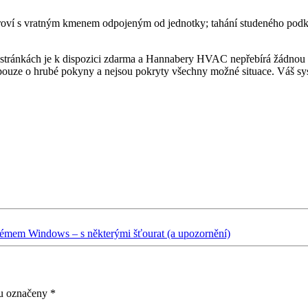
kroví s vratným kmenem odpojeným od jednotky; tahání studeného podk
 stránkách je k dispozici zdarma a Hannabery HVAC nepřebírá žádnou o
á pouze o hrubé pokyny a nejsou pokryty všechny možné situace. Váš
témem Windows – s některými šťourat (a upozornění)
ou označeny
*