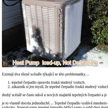
Existují dva různé scénáře týkající se této problematiky…
tepelné čerpadlo opravdu fouká studený vzduch.
zákazník si jen myslí, že tepelné čerpadlo fouká studený vzduc
druhý scénář se často stává u nových majitelů tepelných čerpadel a je t
je to vlastně docela jednoduché… Tepelné čerpadlo vydává mnohem chl
vzduchu. Naproti tomu tepelné čerpadlo běžící samo o sobě (bez dopl