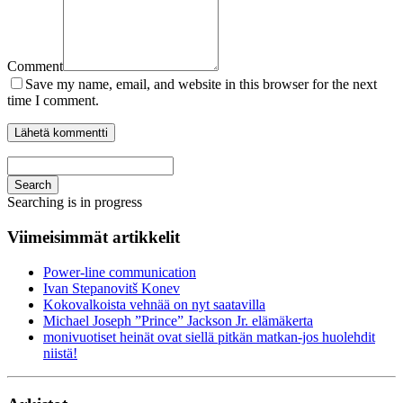
Comment
Save my name, email, and website in this browser for the next
time I comment.
Search
Searching is in progress
Viimeisimmät artikkelit
Power-line communication
Ivan Stepanovitš Konev
Kokovalkoista vehnää on nyt saatavilla
Michael Joseph ”Prince” Jackson Jr. elämäkerta
monivuotiset heinät ovat siellä pitkän matkan-jos huolehdit
niistä!