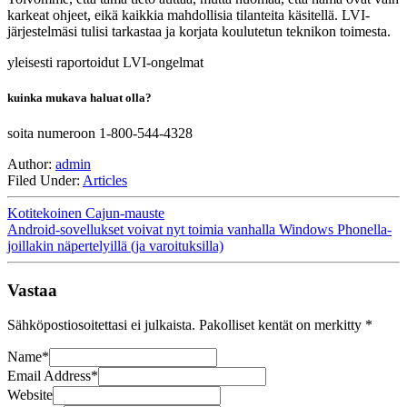
karkeat ohjeet, eikä kaikkia mahdollisia tilanteita käsitellä. LVI-
järjestelmäsi tulisi tarkastaa ja korjata koulutetun teknikon toimesta.
yleisesti raportoidut LVI-ongelmat
kuinka mukava haluat olla?
soita numeroon 1-800-544-4328
Author:
admin
Filed Under:
Articles
Kotitekoinen Cajun-mauste
Android-sovellukset voivat nyt toimia vanhalla Windows Phonella-
joillakin näpertelyillä (ja varoituksilla)
Vastaa
Sähköpostiosoitettasi ei julkaista.
Pakolliset kentät on merkitty
*
Name
*
Email Address
*
Website