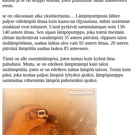
kanssa ja se on helppo selittää, joten puutumme tähän tilanteeseen
ensin.
se on oikeastaan aika yksinkertaista… Lämpöpumpusta lähtee
paljon viileämpää ilmaa kuin kaasu-tai öljyuunista, mihin useimmat
asiakkaat ovat tottuneet. Uunit pyrkivät sammuttamaan noin 130-
140 asteen ilmaa. Sen sijaan lämpöpumppu, joka toimii itsestään
(ilman täydentävää varalämpöä) 35 asteen päivänä, riippuen talon
sisälämpötilasta, saattaa laittaa ulos vain 92 asteen ilmaa. 20 asteen
päivänä lämpötila saattaa laskea 85 asteeseen.
Tämä on alle ruumiinlämpösi, joten tuntuu kuin kylmä ilma
puhaltaisi. Mutta, se on edelleen lämpimämpi kuin talon
sisälämpötila, joten se on edelleen laittaa lämpöä taloon. Toisin kuin
pätsi, joka tuottaa paljon lämpöä lyhyiksi ajoiksi, lämpöpumppu
sammuttaa vähemmän lämpöä pidemmiksi ajoiksi.