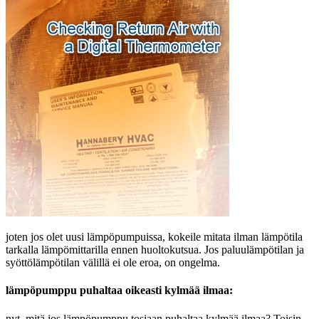
joten jos olet uusi lämpöpumpuissa, kokeile mitata ilman lämpötila
tarkalla lämpömittarilla ennen huoltokutsua. Jos paluulämpötilan ja
syöttölämpötilan välillä ei ole eroa, on ongelma.
lämpöpumppu puhaltaa oikeasti kylmää ilmaa:
nyt, mitä jos lämpöpumppu tosiaan puhaltaa kylmää ilmaa? Toisin