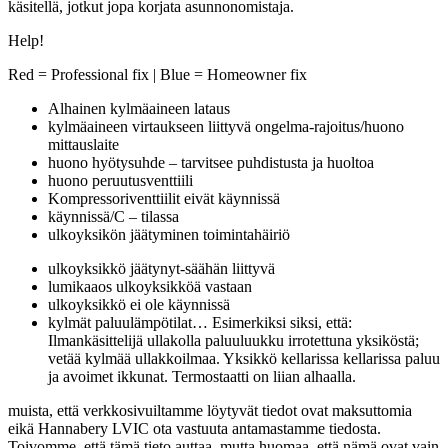
käsitellä, jotkut jopa korjata asunnonomistaja.
Help!
Red = Professional fix | Blue = Homeowner fix
Alhainen kylmäaineen lataus
kylmäaineen virtaukseen liittyvä ongelma-rajoitus/huono
mittauslaite
huono hyötysuhde – tarvitsee puhdistusta ja huoltoa
huono peruutusventtiili
Kompressoriventtiilit eivät käynnissä
käynnissä/C – tilassa
ulkoyksikön jäätyminen toimintahäiriö
ulkoyksikkö jäätynyt-säähän liittyvä
lumikaaos ulkoyksikköä vastaan
ulkoyksikkö ei ole käynnissä
kylmät paluulämpötilat… Esimerkiksi siksi, että:
Ilmankäsittelijä ullakolla paluuluukku irrotettuna yksiköstä;
vetää kylmää ullakkoilmaa. Yksikkö kellarissa kellarissa paluu
ja avoimet ikkunat. Termostaatti on liian alhaalla.
muista, että verkkosivuiltamme löytyvät tiedot ovat maksuttomia
eikä Hannabery LVIC ota vastuuta antamastamme tiedosta.
Toivomme, että tämä tieto auttaa, mutta huomaa, että nämä ovat vain