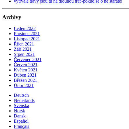
vytrvalé trávy jsou tu na dlouhou trať-pokud se o ně staráte!
Archivy
Leden 2022
Prosinec 2021
Listopad 2021
Říjen 2021
Září 2021
Srpen 2021
Červenec 2021
Červen 2021
Květen 2021
Duben 2021
Březen 2021
Únor 2021
Deutsch
Nederlands
Svenska
Norsk
Dansk
Español
Français