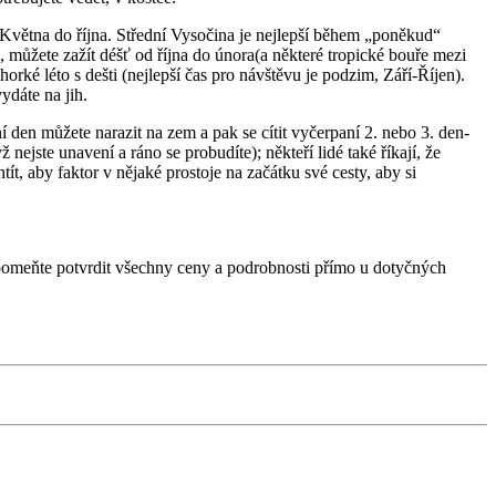
Května do října. Střední Vysočina je nejlepší během „poněkud“
 můžete zažít déšť od října do února(a některé tropické bouře mezi
rké léto s dešti (nejlepší čas pro návštěvu je podzim, Září-Říjen).
ydáte na jih.
den můžete narazit na zem a pak se cítit vyčerpaní 2. nebo 3. den-
jste unavení a ráno se probudíte); někteří lidé také říkají, že
ít, aby faktor v nějaké prostoje na začátku své cesty, aby si
pomeňte potvrdit všechny ceny a podrobnosti přímo u dotyčných