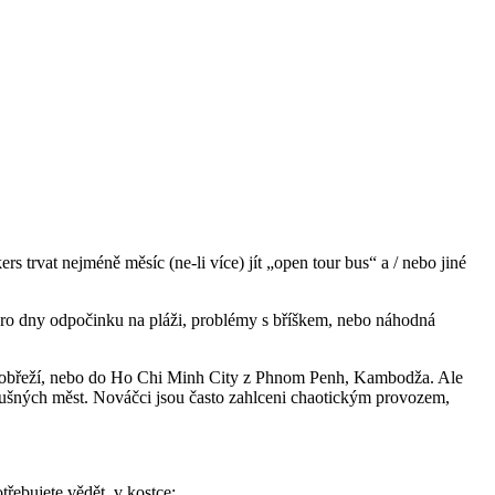
 trvat nejméně měsíc (ne-li více) jít „open tour bus“ a / nebo jiné
 pro dny odpočinku na pláži, problémy s bříškem, nebo náhodná
l pobřeží, nebo do Ho Chi Minh City z Phnom Penh, Kambodža. Ale
rušných měst. Nováčci jsou často zahlceni chaotickým provozem,
třebujete vědět, v kostce: