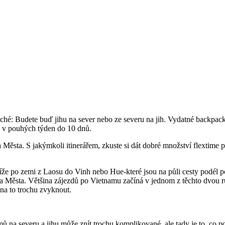
hé: Budete buď jihu na sever nebo ze severu na jih. Vydatné backpackers
í v pouhých týden do 10 dnů.
Města. S jakýmkoli itinerářem, zkuste si dát dobré množství flextime
kříže po zemi z Laosu do Vinh nebo Hue-které jsou na půli cesty podé
a Města. Většina zájezdů po Vietnamu začíná v jednom z těchto dvou 
 na to trochu zvyknout.
 na severu a jihu může znít trochu komplikované, ale tady je to, co po