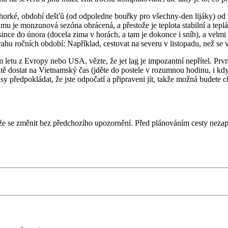
horké, období dešťů (od odpoledne bouřky pro všechny-den lijáky) od 
u je monzunová sezóna obrácená, a přestože je teplota stabilní a teplá,
ce do února (docela zima v horách, a tam je dokonce i sníh), a velmi ho
ahu ročních období: Například, cestovat na severu v listopadu, než se v
tu z Evropy nebo USA, vězte, že jet lag je impozantní nepřítel. První 
ostat na Vietnamský čas (jděte do postele v rozumnou hodinu, i když ne
 předpokládat, že jste odpočatí a připraveni jít, takže možná budete cht
že se změnit bez předchozího upozornění. Před plánováním cesty neza