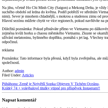
Na jihu, včetně Ho Chi Minh City (Saigon) a Mekong Delta, je vždy 
suchého období od ledna do května. Podél pobřeží ve středním Vietnam
nimi). Sever je mnohem chladnější, s mokrou a studenou zimu od prosin
Hlavní sezónu můžete chytit ve více regionech, pokud navštívíte na pr
Důležitá poznámka: Pokud přistáváte přímo ve Vietnamu po dálkovém le
zejména kvůli horku a chaosu městského Vietnamu. Zkuste se okamžitě d
užívání melatoninu, bylinného doplňku, pomáhá s jet lag. Všechny trasy
odpočinul.
reklama
Poznámka: Tato informace byla přesná, když byla zveřejněna, ale mů
společností.
Author:
admin
Filed Under:
Articles
Pūhāhonu: Země je Největší Sopka Objeven V Tichém Oceánu,
Krátký 74 + volejbalové titulky vtipné pro příspěvek Instagram!!
Napsat komentář