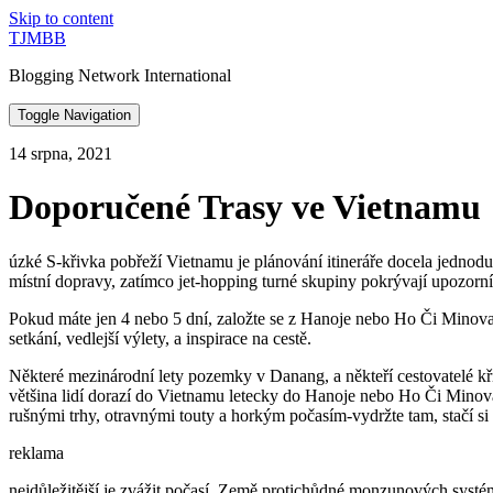
Skip to content
TJMBB
Blogging Network International
Toggle Navigation
14 srpna, 2021
Doporučené Trasy ve Vietnamu
úzké S-křivka pobřeží Vietnamu je plánování itineráře docela jednoduc
místní dopravy, zatímco jet-hopping turné skupiny pokrývají upozorn
Pokud máte jen 4 nebo 5 dní, založte se z Hanoje nebo Ho Či Minova 
setkání, vedlejší výlety, a inspirace na cestě.
Některé mezinárodní lety pozemky v Danang, a někteří cestovatelé 
většina lidí dorazí do Vietnamu letecky do Hanoje nebo Ho Či Minov
rušnými trhy, otravnými touty a horkým počasím-vydržte tam, stačí si
reklama
nejdůležitější je zvážit počasí. Země protichůdné monzunových systémů