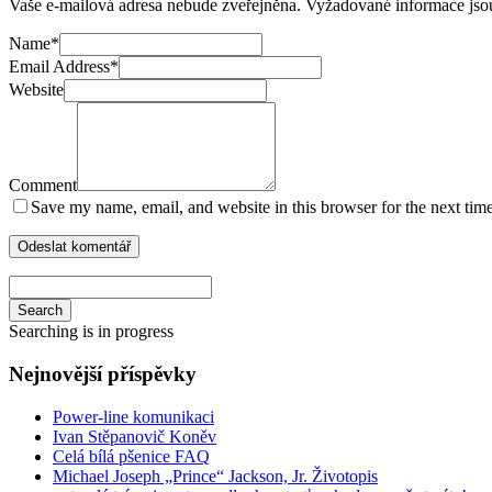
Vaše e-mailová adresa nebude zveřejněna.
Vyžadované informace js
Name
*
Email Address
*
Website
Comment
Save my name, email, and website in this browser for the next tim
Search
Searching is in progress
Nejnovější příspěvky
Power-line komunikaci
Ivan Stěpanovič Koněv
Celá bílá pšenice FAQ
Michael Joseph „Prince“ Jackson, Jr. Životopis