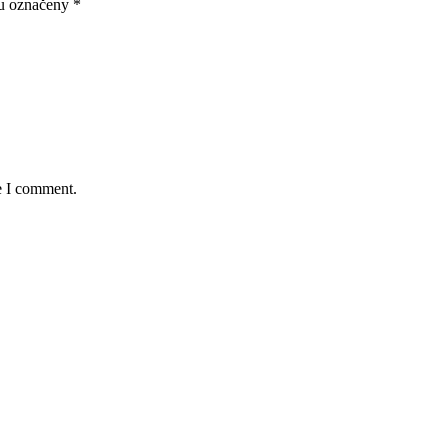
ou označeny
*
e I comment.