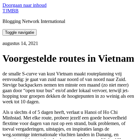
Doorgaan naar inhoud
TJMBB
Blogging Network International
Toggle navigatie
augustus 14, 2021
Voorgestelde routes in Vietnam
de smalle S-curve van kust Vietnam maakt routeplanning vrij
eenvoudig: je gaat van zuid naar noord of van noord naar Zuid.
Stevige backpackers nemen ten minste een maand (zo niet meer)
gaan door “open tour bus” en/of ander lokaal vervoer, terwijl jet-
hopping tour groepen dekken de hoogtepunten in zo weinig als een
week tot 10 dagen.
Als u slechts 4 of 5 dagen heeft, verlaat u Hanoi of Ho Chi
Minhstad. Met elke route, probeer jezelf een goede hoeveelheid
flextime voor dagen van rust op een strand, buik problemen, of
toeval vergaderingen, uitstapjes, en inspiraties langs de
weg.sommige internationale vluchten landen in Danang, en