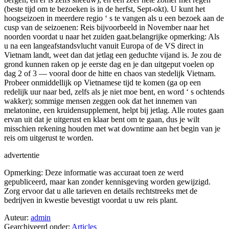
(beste tijd om te bezoeken is in de herfst, Sept-okt). U kunt het
hoogseizoen in meerdere regio ‘ s te vangen als u een bezoek aan de
cusp van de seizoenen: Reis bijvoorbeeld in November naar het
noorden voordat u naar het zuiden gaat.belangrijke opmerking: Als
u na een langeafstandsvlucht vanuit Europa of de VS direct in
Vietnam landt, weet dan dat jetlag een geduchte vijand is. Je zou de
grond kunnen raken op je eerste dag en je dan uitgeput voelen op
dag 2 of 3 — vooral door de hitte en chaos van stedelijk Vietnam.
Probeer onmiddellijk op Vietnamese tijd te komen (ga op een
redelijk uur naar bed, zelfs als je niet moe bent, en word ‘ s ochtends
wakker); sommige mensen zeggen ook dat het innemen van
melatonine, een kruidensupplement, helpt bij jetlag. Alle routes gaan
ervan uit dat je uitgerust en klaar bent om te gaan, dus je wilt
misschien rekening houden met wat downtime aan het begin van je
reis om uitgerust te worden.
advertentie
Opmerking: Deze informatie was accuraat toen ze werd
gepubliceerd, maar kan zonder kennisgeving worden gewijzigd.
Zorg ervoor dat u alle tarieven en details rechtstreeks met de
bedrijven in kwestie bevestigt voordat u uw reis plant.
Auteur:
admin
Gearchiveerd onder:
Articles