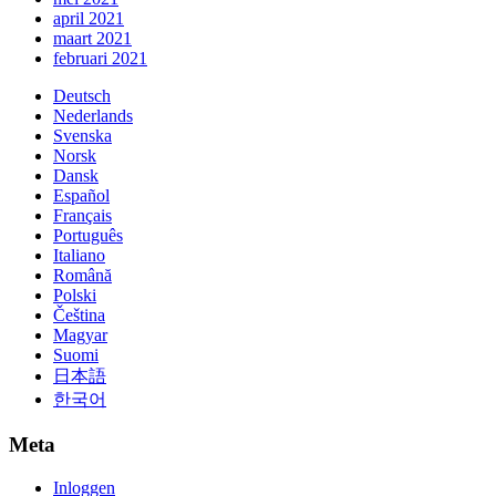
april 2021
maart 2021
februari 2021
Deutsch
Nederlands
Svenska
Norsk
Dansk
Español
Français
Português
Italiano
Română
Polski
Čeština
Magyar
Suomi
日本語
한국어
Meta
Inloggen