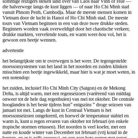
sommige reizigers steken land over van Laos naar Vinh of Hue —
die halverwege langs de kust liggen — of naar Ho Chi Minh stad
vanuit Phnom Penh, Cambodja. Maar de meeste mensen komen in
Vietnam door de lucht in Hanoi of Ho Chi Minh stad. De meeste
tours van Vietnam beginnen in een van deze twee drukke steden.
Beginners worden vaak overweldigd door het chaotische verkeer,
drukke markten, vervelende touts, en warm weer-hou vol, het is
gewoon een beetje wennen.
advertentie
het belangrijkste om te overwegen is het weer. De tegengestelde
moessonsystemen van het land in het noorden en zuiden klinken
misschien een beetje ingewikkeld, maar hier is wat je moet weten, in
een notendop:
het zuiden, inclusief Ho Chi Minh City (Saigon) en de Mekong
Delta, is altijd warm, met een regenseizoen (variërend van middag
onweer tot de hele dag regenbuien) van mei tot oktober. De centrale
hooglanden is het beste tijdens hun” enigszins ” droge seizoen van
januari tot mei. Langs de kust in Centraal Vietnam is het
moessonseizoen omgekeerd, en hoewel de temperatuur stabiel en
warm is, kunt u regen ervaren van oktober tot februari (en enkele
tropische stormen ertussen). Het noorden is veel koeler, met een
natte en koude winter van December tot februari (vrij koud in de
bergen, en er is zelfs sneeuw), en een zeer hete zomer met regen