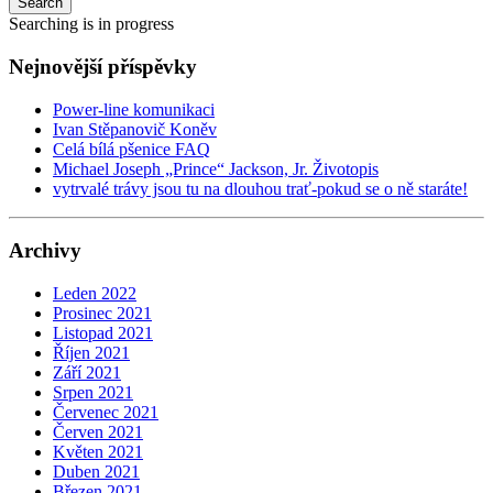
Search
Searching is in progress
Nejnovější příspěvky
Power-line komunikaci
Ivan Stěpanovič Koněv
Celá bílá pšenice FAQ
Michael Joseph „Prince“ Jackson, Jr. Životopis
vytrvalé trávy jsou tu na dlouhou trať-pokud se o ně staráte!
Archivy
Leden 2022
Prosinec 2021
Listopad 2021
Říjen 2021
Září 2021
Srpen 2021
Červenec 2021
Červen 2021
Květen 2021
Duben 2021
Březen 2021