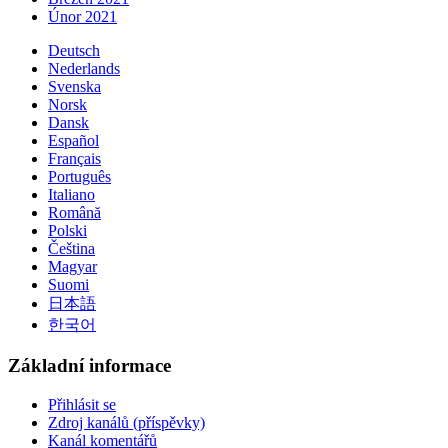
Únor 2021
Deutsch
Nederlands
Svenska
Norsk
Dansk
Español
Français
Português
Italiano
Română
Polski
Čeština
Magyar
Suomi
日本語
한국어
Základní informace
Přihlásit se
Zdroj kanálů (příspěvky)
Kanál komentářů