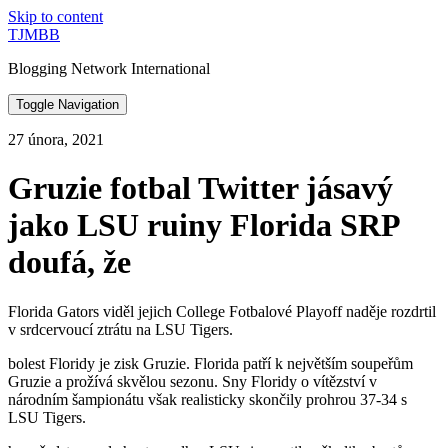
Skip to content
TJMBB
Blogging Network International
Toggle Navigation
27 února, 2021
Gruzie fotbal Twitter jásavý
jako LSU ruiny Florida SRP
doufá, že
Florida Gators viděl jejich College Fotbalové Playoff naděje rozdrtil
v srdcervoucí ztrátu na LSU Tigers.
bolest Floridy je zisk Gruzie. Florida patří k největším soupeřům
Gruzie a prožívá skvělou sezonu. Sny Floridy o vítězství v
národním šampionátu však realisticky skončily prohrou 37-34 s
LSU Tigers.