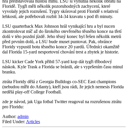
hra představovala hustou mlhu. LSU si vynutila několik obratů na
Floridě. Tygři měli několik pozoruhodných zachycení, které
vyvolaly jejich rozrušení. Tygry skóroval proti Floridě s relativní
lehkostí, ale potřebovali rozbít 34-34 kravatu s pod tři minuty.
LSU quarterback Max Johnson hrál vynikající hru a byl nucen
zkontrolovat míč až do širokého otevřeného těsného konce na třetí
dolů v této pozdní jízdě. Jeho těsný konec byl řešen několik metrů
před prvním dolů, a LSU bude muset puntovat. Pak, obránce
Floridy vypustil botu těsného konce 20 yardů. Úředníci okamžitě
dal Florida 15-yard nesportovní chování trest a zbytek je historie.
LSU kicker Cade York přibil 57-yard kop dát tygři tříbodový
náskok. Kyle Trask a Florida se bránili, ale s vypršením času minul
branku.
ztráta Floridy dělá z Georgia Bulldogs co-SEC East champions
(nebudou mířit do Atlanty), kteří jsou rádi, že jejich nemesis Florida
nedělá play-off College Football.
zde je návod, jak Uga fotbal Twitter reagoval na rozrušenou ztrátu
pro Floridu:
Author:
admin
Filed Under:
Articles