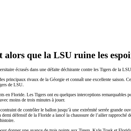
t alors que la LSU ruine les espoi
ersitaire écrasés dans une défaite déchirante contre les Tigers de la LSU
n des principaux rivaux de la Géorgie et connaît une excellente saison. 
Tigers de LSU.
nts en Floride. Les Tigers ont eu quelques interceptions remarquables po
 avec moins de trois minutes à jouer.
ntraint de contrôler le ballon jusqu’à une extrémité serrée grande ouver
 demi défensif de la Floride a lancé la chaussure de l’ailier rapproché d
histoire.
r donner une avance de trois points aux Tigers. Kyle Trask et Florida o