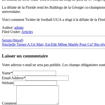
La défaite de la Floride rend les Bulldogs de la Géorgie co-champions d
universitaire.
Voici comment Twitter de football UGA a réagi à la défaite de la Flori
Author:
admin
Filed Under:
Articles
Serum (blood)
Nischelle Turner A Un Mari, Est-Elle Même Mariée Pour Ça? Bio rév
Laisser un commentaire
Votre adresse e-mail ne sera pas publiée.
Les champs obligatoires son
Name
*
Email Address
*
Website
Comment