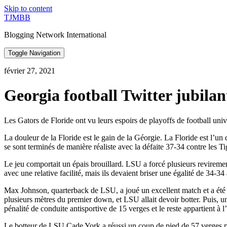
Skip to content
TJMBB
Blogging Network International
Toggle Navigation
février 27, 2021
Georgia football Twitter jubilan
Les Gators de Floride ont vu leurs espoirs de playoffs de football univ
La douleur de la Floride est le gain de la Géorgie. La Floride est l’u
se sont terminés de manière réaliste avec la défaite 37-34 contre les 
Le jeu comportait un épais brouillard. LSU a forcé plusieurs revireme
avec une relative facilité, mais ils devaient briser une égalité de 34-34
Max Johnson, quarterback de LSU, a joué un excellent match et a été co
plusieurs mètres du premier down, et LSU allait devoir botter. Puis, un
pénalité de conduite antisportive de 15 verges et le reste appartient à l’
Le botteur de LSU Cade York a réussi un coup de pied de 57 verges pou