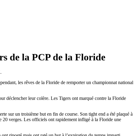
rs de la PCP de la Floride
.
Cependant, les rêves de la Floride de remporter un championnat national
ur déclencher leur colère. Les Tigers ont marqué contre la Floride
te sur un troisième but en fin de course. Son tight end a été plaqué à
e 20 verges. Les officiels ont rapidement infligé à la Floride une
nt riposté mais ont raté un but à l’expiration du temps imparti.