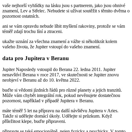
vaše nejhorší vyhlídky na lásku jsou s partnerem, jako jsou ohnivé
znamení, Lev a Střelec. Nebudete si užívat soutěžit s těmito dvěma o
pozornost ostatních.
ani se vám opravdu nebude líbit myšlení rakoviny, protože se vám
téměř zdají trochu líní a ztraceni.
ukažte uznání za všechna znamení a vážte si několikrát kolem
vašeho života, že Jupiter vstoupí do vašeho znamení.
data pro Jupitera v Beranu
Jupiter Naposledy vstoupil do Berana 22. ledna 2011. Jupiter
nenavštíví Berana v roce 2017, ve skutečnosti se Jupiter znovu
neobjeví v Beranu až do 10. května 2022.
buďte si vědomi jízdních řádů pro různé planety a jejich tranzitů.
Může vám chybět integrální rok, pokud nevěnujete dostatečnou
pozornost, například v případě Jupitera v Beranu.
máte téměř 5 let na přípravu na další návštěvu Jupitera v Aries.
Takže si udělejte domácí úkoly. Udělejte si průzkum. Když
příležitost klepe, buďte připraveni.
připravte se také emocionálně, nejen fyzicky a psychicky. V tomto