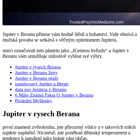
Jupiter v Beranu přinese vám hodně štěstí a bohatství. Vaše ohnivá a
mužská povaha se setkává s věčným optimismem Jupitera.
starci označovali tuto planetu jako „šťastnou hvězdu“ a Jupiter v
Beranu vám umožňuje milostivě vybírat své výhry.
Jupiter v rysech Berana
Jupiter v Beranu ženy
Jupiter v Beranu muži
zamilovaný Jupiter a Beran
data pro Jupitera v Beranu
6 Málo Známá Fakta O Jupiter v Beranu
Poslední Myšlenky
Jupiter v rysech Berana
první znamení zvěrokruhu, jste přirozený vůdce a v takových rolích
najdete naplnění. Nicméně, jste poněkud dětinský temperament a
tendence k narušení míru bránit vám občas.