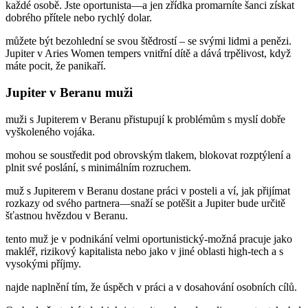
každé osobě. Jste oportunista—a jen zřídka promarníte šanci získat
dobrého přítele nebo rychlý dolar.
můžete být bezohlední se svou štědrostí – se svými lidmi a penězi.
Jupiter v Aries Women tempers vnitřní dítě a dává trpělivost, když
máte pocit, že panikaří.
Jupiter v Beranu muži
muži s Jupiterem v Beranu přistupují k problémům s myslí dobře
vyškoleného vojáka.
mohou se soustředit pod obrovským tlakem, blokovat rozptýlení a
plnit své poslání, s minimálním rozruchem.
muž s Jupiterem v Beranu dostane práci v posteli a ví, jak přijímat
rozkazy od svého partnera—snaží se potěšit a Jupiter bude určitě
šťastnou hvězdou v Beranu.
tento muž je v podnikání velmi oportunistický-možná pracuje jako
makléř, rizikový kapitalista nebo jako v jiné oblasti high-tech a s
vysokými příjmy.
najde naplnění tím, že úspěch v práci a v dosahování osobních cílů.