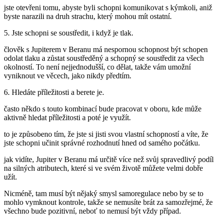
jste otevřeni tomu, abyste byli schopni komunikovat s kýmkoli, aniž
byste narazili na druh strachu, který mohou mít ostatní.
5. Jste schopni se soustředit, i když je tlak.
člověk s Jupiterem v Beranu má nespornou schopnost být schopen
odolat tlaku a zůstat soustředěný a schopný se soustředit za všech
okolností. To není nejjednodušší, co dělat, takže vám umožní
vyniknout ve věcech, jako nikdy předtím.
6. Hledáte příležitosti a berete je.
často někdo s touto kombinací bude pracovat v oboru, kde může
aktivně hledat příležitosti a poté je využít.
to je způsobeno tím, že jste si jisti svou vlastní schopností a víte, že
jste schopni učinit správné rozhodnutí hned od samého počátku.
jak vidíte, Jupiter v Beranu má určitě více než svůj spravedlivý podíl
na silných atributech, které si ve svém životě můžete velmi dobře
užít.
Nicméně, tam musí být nějaký smysl samoregulace nebo by se to
mohlo vymknout kontrole, takže se nemusíte brát za samozřejmé, že
všechno bude pozitivní, neboť to nemusí být vždy případ.