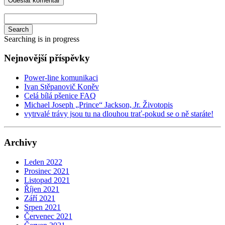
Search
Searching is in progress
Nejnovější příspěvky
Power-line komunikaci
Ivan Stěpanovič Koněv
Celá bílá pšenice FAQ
Michael Joseph „Prince“ Jackson, Jr. Životopis
vytrvalé trávy jsou tu na dlouhou trať-pokud se o ně staráte!
Archivy
Leden 2022
Prosinec 2021
Listopad 2021
Říjen 2021
Září 2021
Srpen 2021
Červenec 2021