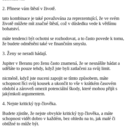
2. Přinese vám štěstí v životě.
tato kombinace je také považována za reprezentující, že ve svém
životě můžete mít značné štěstí, což v důsledku vede k většímu
bohatství.
máte tendenci být ochotni se rozhodovat, a to často povede k tomu,
že budete odměněni také ve finančním smyslu.
3. Ženy se neradi hádají.
Jupiter v Beranu pro ženu často znamená, že se nesnášíte hádat a
uděláte to pouze tehdy, když jste byli zatlačeni za svůj limit.
nicméně, když jste nuceni zapojit se tímto způsobem, máte
schopnost říci svůj kousek a ukončit to vše v krátkém časovém
období a zároveň omezit potenciální škody, které mohou přijít s
jakýmkoli argumentem.
4. Nejste kritický typ člověka.
Budete zjistíte, že nejste obvykle kritický typ člověka, a máte
schopnost vidět dobro v každém, bez ohledu na to, jak malé či
obtížné to může být.