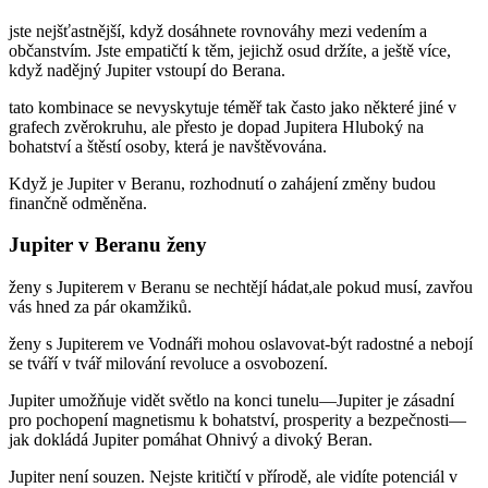
jste nejšťastnější, když dosáhnete rovnováhy mezi vedením a
občanstvím. Jste empatičtí k těm, jejichž osud držíte, a ještě více,
když nadějný Jupiter vstoupí do Berana.
tato kombinace se nevyskytuje téměř tak často jako některé jiné v
grafech zvěrokruhu, ale přesto je dopad Jupitera Hluboký na
bohatství a štěstí osoby, která je navštěvována.
Když je Jupiter v Beranu, rozhodnutí o zahájení změny budou
finančně odměněna.
Jupiter v Beranu ženy
ženy s Jupiterem v Beranu se nechtějí hádat,ale pokud musí, zavřou
vás hned za pár okamžiků.
ženy s Jupiterem ve Vodnáři mohou oslavovat-být radostné a nebojí
se tváří v tvář milování revoluce a osvobození.
Jupiter umožňuje vidět světlo na konci tunelu—Jupiter je zásadní
pro pochopení magnetismu k bohatství, prosperity a bezpečnosti—
jak dokládá Jupiter pomáhat Ohnivý a divoký Beran.
Jupiter není souzen. Nejste kritičtí v přírodě, ale vidíte potenciál v