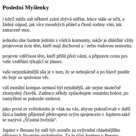
Poslední Myšlenky
i když může mít některé zrání zbývá udělat, lekce stále se učit, a
žádný nápad, jak více moudrých přátel a členů rodiny vím, tak
zatraceně moc.
jednoho dne budete jedním z vůdců komunity, takže je důležité vždy
projevovat úctu těm, kteří mají duchovní a / nebo rodovou senioritu.
projevte vděčnost těm, kteří přišli před vámi, a připravte cestu pro
vaše vzdělání týkající se planet.
vaše nejunikátnější síla je v tom, že se nebojácně a po hlavě pustíte
do boje za správnou věc.
váš morální kompas nemusí být nejsilnější, ale nejste skutečně
zlomyslný člověk. Zatímco někdy způsobujete ostatním bolest, po
zamyšlení se pokusíte omluvit.
jako první ze zvěrokruhu je však na vás, abyste pokračovali v další
fázi-a budete příjemně překvapeni svým spojencem v Jupiteru-také
se nazývá „Šťastná hvězda“.
Jupiter v Beranu by měl být oceněn za ovlivnění chladnějšího
přístupu k životním problémům. To je účel Jupitera v Beranu.