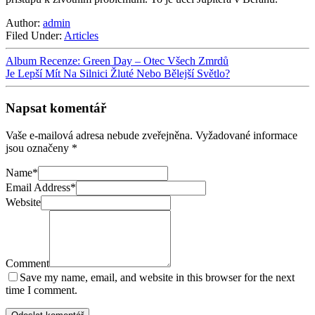
Author:
admin
Filed Under:
Articles
Album Recenze: Green Day – Otec Všech Zmrdů
Je Lepší Mít Na Silnici Žluté Nebo Bělejší Světlo?
Napsat komentář
Vaše e-mailová adresa nebude zveřejněna.
Vyžadované informace
jsou označeny
*
Name
*
Email Address
*
Website
Comment
Save my name, email, and website in this browser for the next
time I comment.