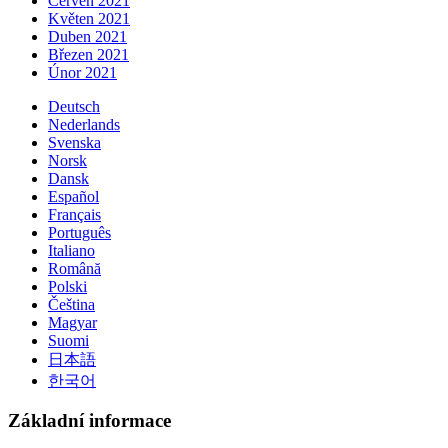
Červen 2021
Květen 2021
Duben 2021
Březen 2021
Únor 2021
Deutsch
Nederlands
Svenska
Norsk
Dansk
Español
Français
Português
Italiano
Română
Polski
Čeština
Magyar
Suomi
日本語
한국어
Základní informace