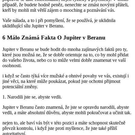
případě, že budete hodně peněz, nenechte se zmást novými přáteli,
kteří by mohli mít větší zájem o mooching a poznávání vás.
Vaše nálada, a to i při pomyšlení, že se používá, je uklidnila
uklidňující sílu Jupiter v Beranu.
6 Málo Známá Fakta O Jupiter v Beranu
Jupiter v Beranu se bude hodit do mnoha zajímavých faktů pro ty,
které jsou možná ne, že se dobře orientuje na to, co by mohl přidat
do vašeho života, nebo co to může velmi dobře znamenat ve vaší
osobnosti.
i když se často týká více mužské a ohnivé povahy ve vás, existují i
jiné věci, na které může poukázat, pokud jste ochotni přijmout
potenciální změny.
1. Narodili jste se, abyste vedli.
Jupiter v Beranu často znamená, že jste se opravdu narodili, abyste
vedli, a máte absolutní důvěru, abyste mohli pokračovat a učinit tak.
nejen to, ale baví vás být v této pozici a máte schopnost skutečně
převzít kontrolu, i když jste proti myšlence, že jste také příliš
autoritativní.