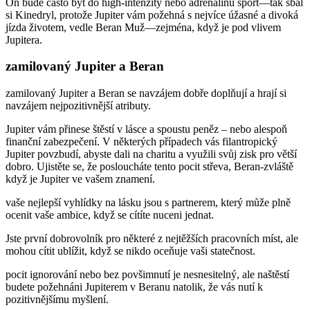
On bude často být do high-intenzity nebo adrenalinu sport—tak sbal
si Kinedryl, protože Jupiter vám požehná s nejvíce úžasné a divoká
jízda životem, vedle Beran Muž—zejména, když je pod vlivem
Jupitera.
zamilovaný Jupiter a Beran
zamilovaný Jupiter a Beran se navzájem dobře doplňují a hrají si
navzájem nejpozitivnější atributy.
Jupiter vám přinese štěstí v lásce a spoustu peněz – nebo alespoň
finanční zabezpečení. V některých případech vás filantropický
Jupiter povzbudí, abyste dali na charitu a využili svůj zisk pro větší
dobro. Ujistěte se, že posloucháte tento pocit střeva, Beran-zvláště
když je Jupiter ve vašem znamení.
vaše nejlepší vyhlídky na lásku jsou s partnerem, který může plně
ocenit vaše ambice, když se cítíte nuceni jednat.
Jste první dobrovolník pro některé z nejtěžších pracovních míst, ale
mohou cítit ublížit, když se nikdo oceňuje vaši statečnost.
pocit ignorování nebo bez povšimnutí je nesnesitelný, ale naštěstí
budete požehnáni Jupiterem v Beranu natolik, že vás nutí k
pozitivnějšímu myšlení.