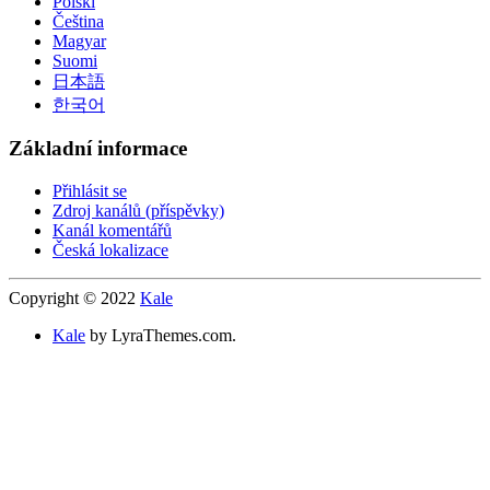
Polski
Čeština
Magyar
Suomi
日本語
한국어
Základní informace
Přihlásit se
Zdroj kanálů (příspěvky)
Kanál komentářů
Česká lokalizace
Copyright © 2022
Kale
Kale
by LyraThemes.com.