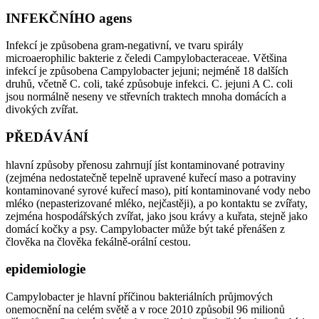
INFEKČNÍHO agens
Infekcí je způsobena gram-negativní, ve tvaru spirály
microaerophilic bakterie z čeledi Campylobacteraceae. Většina
infekcí je způsobena Campylobacter jejuni; nejméně 18 dalších
druhů, včetně C. coli, také způsobuje infekci. C. jejuni A C. coli
jsou normálně neseny ve střevních traktech mnoha domácích a
divokých zvířat.
PŘEDÁVÁNÍ
hlavní způsoby přenosu zahrnují jíst kontaminované potraviny
(zejména nedostatečně tepelně upravené kuřecí maso a potraviny
kontaminované syrové kuřecí maso), pití kontaminované vody nebo
mléko (nepasterizované mléko, nejčastěji), a po kontaktu se zvířaty,
zejména hospodářských zvířat, jako jsou krávy a kuřata, stejně jako
domácí kočky a psy. Campylobacter může být také přenášen z
člověka na člověka fekálně-orální cestou.
epidemiologie
Campylobacter je hlavní příčinou bakteriálních průjmových
onemocnění na celém světě a v roce 2010 způsobil 96 milionů