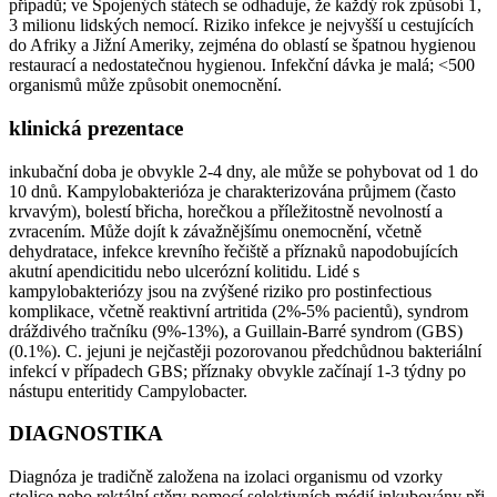
případů; ve Spojených státech se odhaduje, že každý rok způsobí 1,
3 milionu lidských nemocí. Riziko infekce je nejvyšší u cestujících
do Afriky a Jižní Ameriky, zejména do oblastí se špatnou hygienou
restaurací a nedostatečnou hygienou. Infekční dávka je malá; <500
organismů může způsobit onemocnění.
klinická prezentace
inkubační doba je obvykle 2-4 dny, ale může se pohybovat od 1 do
10 dnů. Kampylobakterióza je charakterizována průjmem (často
krvavým), bolestí břicha, horečkou a příležitostně nevolností a
zvracením. Může dojít k závažnějšímu onemocnění, včetně
dehydratace, infekce krevního řečiště a příznaků napodobujících
akutní apendicitidu nebo ulcerózní kolitidu. Lidé s
kampylobakteriózy jsou na zvýšené riziko pro postinfectious
komplikace, včetně reaktivní artritida (2%-5% pacientů), syndrom
dráždivého tračníku (9%-13%), a Guillain-Barré syndrom (GBS)
(0.1%). C. jejuni je nejčastěji pozorovanou předchůdnou bakteriální
infekcí v případech GBS; příznaky obvykle začínají 1-3 týdny po
nástupu enteritidy Campylobacter.
DIAGNOSTIKA
Diagnóza je tradičně založena na izolaci organismu od vzorky
stolice nebo rektální stěry pomocí selektivních médií inkubovány při