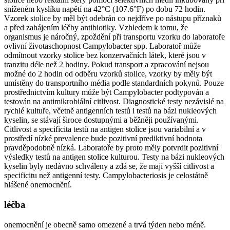
sníženém kyslíku napětí na 42°C (107.6°F) po dobu 72 hodin.
Vzorek stolice by měl být odebrán co nejdříve po nástupu příznaků
a před zahájením léčby antibiotiky. Vzhledem k tomu, že
organismus je náročný, zpoždění při transportu vzorku do laboratoře
ovlivní životaschopnost Campylobacter spp. Laboratoř může
odmítnout vzorky stolice bez konzervačních látek, které jsou v
tranzitu déle než 2 hodiny. Pokud transport a zpracování nejsou
možné do 2 hodin od odběru vzorků stolice, vzorky by měly být
umístěny do transportního média podle standardních pokynů. Pouze
prostřednictvím kultury může být Campylobacter podtypován a
testován na antimikrobiální citlivost. Diagnostické testy nezávislé na
rychlé kultuře, včetně antigenních testů i testů na bázi nukleových
kyselin, se stávají široce dostupnými a běžněji používanými.
Citlivost a specificita testů na antigen stolice jsou variabilní a v
prostředí nízké prevalence bude pozitivní prediktivní hodnota
pravděpodobně nízká. Laboratoře by proto měly potvrdit pozitivní
výsledky testů na antigen stolice kulturou. Testy na bázi nukleových
kyselin byly nedávno schváleny a zdá se, že mají vyšší citlivost a
specificitu než antigenní testy. Campylobacteriosis je celostátně
hlášené onemocnění.
léčba
onemocnění je obecně samo omezené a trvá týden nebo méně.