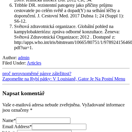
Tribble DR. rezistentní patogeny jako příčiny průjmu
cestovatele po celém světě a dopad(Y) na selhání léčby a
doporučení. J. Cestovní Med. 2017 Dubna 1; 24 (Suppl 1):
S6-12.
Světová zdravotnická organizace. Globální pohled na
kampylobakteriózu: zpráva odborné konzultace. Ženeva:
Světová Zdravotnická Organizace; 2012 . Dostupné z:
http://apps.who.int/iris/bitstream/10665/80751/1/97892415646
pdf?ua=1.
Author:
admin
Filed Under:
Articles
proč nerovnoměrné pánve záležitost?
Zapomeňte na Rybí pátky: V Louisianě, Gator Je Na Postní Menu
Napsat komentář
Vaše e-mailová adresa nebude zveřejněna.
Vyžadované informace
jsou označeny
*
Name
*
Email Address
*