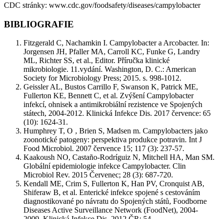
CDC stránky: www.cdc.gov/foodsafety/diseases/campylobacter
BIBLIOGRAFIE
Fitzgerald C, Nachamkin I. Campylobacter a Arcobacter. In:
Jorgensen JH, Pfaller MA, Carroll KC, Funke G, Landry
ML, Richter SS, et al., Editor. Příručka klinické
mikrobiologie. 11.vydání. Washington, D. C.: American
Society for Microbiology Press; 2015. s. 998-1012.
Geissler AL, Bustos Carrillo F, Swanson K, Patrick ME,
Fullerton KE, Bennett C, et al. Zvýšení Campylobacter
infekcí, ohnisek a antimikrobiální rezistence ve Spojených
státech, 2004-2012. Klinická Infekce Dis. 2017 července: 65
(10): 1624-31.
Humphrey T, O ‚ Brien S, Madsen m. Campylobacters jako
zoonotické patogeny: perspektiva produkce potravin. Int J
Food Microbiol. 2007 července 15; 117 (3): 237-57.
Kaakoush NO, Castaño-Rodríguiz N, Mitchell HA, Man SM.
Globální epidemiologie infekce Campylobacter. Clin
Microbiol Rev. 2015 Červenec; 28 (3): 687-720.
Kendall ME, Crim S, Fullerton K, Han PV, Cronquist AB,
Shiferaw B, et al. Enterické infekce spojené s cestováním
diagnostikované po návratu do Spojených států, Foodborne
Diseases Active Surveillance Network (FoodNet), 2004-
2009. Klinická Infekce Dis. 2012 ČR; 54.