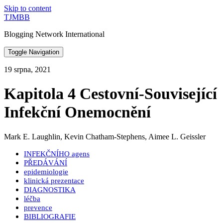
Skip to content
TJMBB
Blogging Network International
Toggle Navigation
19 srpna, 2021
Kapitola 4 Cestovní-Související
Infekční Onemocnění
Mark E. Laughlin, Kevin Chatham-Stephens, Aimee L. Geissler
INFEKČNÍHO agens
PŘEDÁVÁNÍ
epidemiologie
klinická prezentace
DIAGNOSTIKA
léčba
prevence
BIBLIOGRAFIE