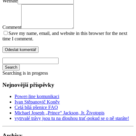
Website
Comment
Save my name, email, and website in this browser for the next
time I comment.
Search
Searching is in progress
Nejnovější příspěvky
Power-line komunikaci
Ivan Stěpanovič Koněv
Celá bílá pšenice FAQ
Michael Joseph „Prince“ Jackson, Jr. Životopis
vytrvalé trávy jsou tu na dlouhou trať-pokud se o ně staráte!
Archivy