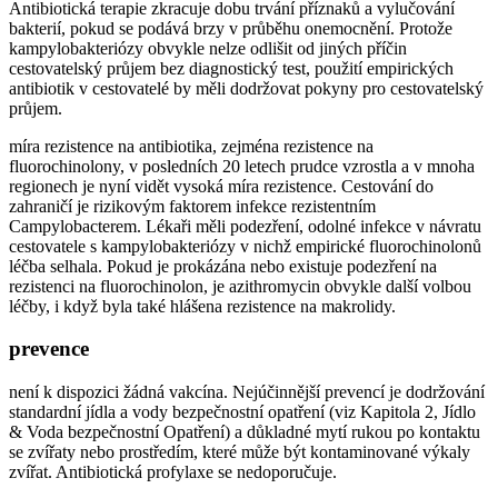
Antibiotická terapie zkracuje dobu trvání příznaků a vylučování
bakterií, pokud se podává brzy v průběhu onemocnění. Protože
kampylobakteriózy obvykle nelze odlišit od jiných příčin
cestovatelský průjem bez diagnostický test, použití empirických
antibiotik v cestovatelé by měli dodržovat pokyny pro cestovatelský
průjem.
míra rezistence na antibiotika, zejména rezistence na
fluorochinolony, v posledních 20 letech prudce vzrostla a v mnoha
regionech je nyní vidět vysoká míra rezistence. Cestování do
zahraničí je rizikovým faktorem infekce rezistentním
Campylobacterem. Lékaři měli podezření, odolné infekce v návratu
cestovatele s kampylobakteriózy v nichž empirické fluorochinolonů
léčba selhala. Pokud je prokázána nebo existuje podezření na
rezistenci na fluorochinolon, je azithromycin obvykle další volbou
léčby, i když byla také hlášena rezistence na makrolidy.
prevence
není k dispozici žádná vakcína. Nejúčinnější prevencí je dodržování
standardní jídla a vody bezpečnostní opatření (viz Kapitola 2, Jídlo
& Voda bezpečnostní Opatření) a důkladné mytí rukou po kontaktu
se zvířaty nebo prostředím, které může být kontaminované výkaly
zvířat. Antibiotická profylaxe se nedoporučuje.