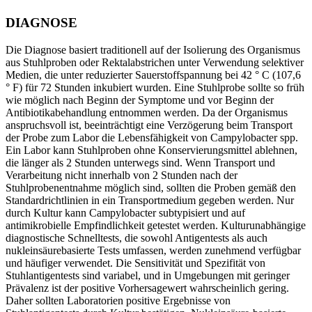
DIAGNOSE
Die Diagnose basiert traditionell auf der Isolierung des Organismus
aus Stuhlproben oder Rektalabstrichen unter Verwendung selektiver
Medien, die unter reduzierter Sauerstoffspannung bei 42 ° C (107,6
° F) für 72 Stunden inkubiert wurden. Eine Stuhlprobe sollte so früh
wie möglich nach Beginn der Symptome und vor Beginn der
Antibiotikabehandlung entnommen werden. Da der Organismus
anspruchsvoll ist, beeinträchtigt eine Verzögerung beim Transport
der Probe zum Labor die Lebensfähigkeit von Campylobacter spp.
Ein Labor kann Stuhlproben ohne Konservierungsmittel ablehnen,
die länger als 2 Stunden unterwegs sind. Wenn Transport und
Verarbeitung nicht innerhalb von 2 Stunden nach der
Stuhlprobenentnahme möglich sind, sollten die Proben gemäß den
Standardrichtlinien in ein Transportmedium gegeben werden. Nur
durch Kultur kann Campylobacter subtypisiert und auf
antimikrobielle Empfindlichkeit getestet werden. Kulturunabhängige
diagnostische Schnelltests, die sowohl Antigentests als auch
nukleinsäurebasierte Tests umfassen, werden zunehmend verfügbar
und häufiger verwendet. Die Sensitivität und Spezifität von
Stuhlantigentests sind variabel, und in Umgebungen mit geringer
Prävalenz ist der positive Vorhersagewert wahrscheinlich gering.
Daher sollten Laboratorien positive Ergebnisse von