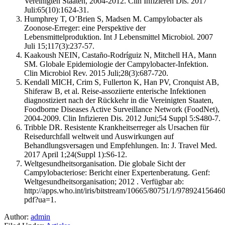
Vereinigten Staaten, 2004-2012. Clin Infizieren Dis. 2017
Juli:65(10):1624-31.
Humphrey T, O’Brien S, Madsen M. Campylobacter als
Zoonose-Erreger: eine Perspektive der
Lebensmittelproduktion. Int J Lebensmittel Microbiol. 2007
Juli 15;117(3):237-57.
Kaakoush NEIN, Castaño-Rodríguiz N, Mitchell HA, Mann
SM. Globale Epidemiologie der Campylobacter-Infektion.
Clin Microbiol Rev. 2015 Juli;28(3):687-720.
Kendall MICH, Crim S, Fullerton K, Han PV, Cronquist AB,
Shiferaw B, et al. Reise-assoziierte enterische Infektionen
diagnostiziert nach der Rückkehr in die Vereinigten Staaten,
Foodborne Diseases Active Surveillance Network (FoodNet),
2004-2009. Clin Infizieren Dis. 2012 Juni;54 Suppl 5:S480-7.
Tribble DR. Resistente Krankheitserreger als Ursachen für
Reisedurchfall weltweit und Auswirkungen auf
Behandlungsversagen und Empfehlungen. In: J. Travel Med.
2017 April 1;24(Suppl 1):S6-12.
Weltgesundheitsorganisation. Die globale Sicht der
Campylobacteriose: Bericht einer Expertenberatung. Genf:
Weltgesundheitsorganisation; 2012 . Verfügbar ab:
http://apps.who.int/iris/bitstream/10665/80751/1/97892415646
pdf?ua=1.
Author:
admin