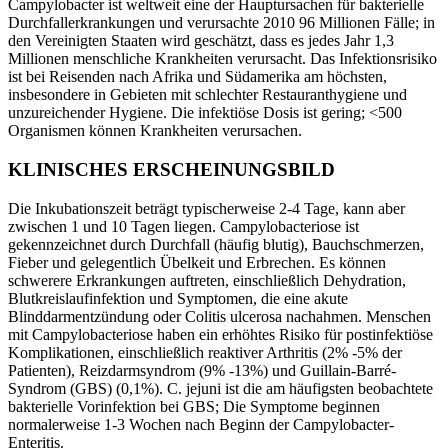
Campylobacter ist weltweit eine der Hauptursachen für bakterielle
Durchfallerkrankungen und verursachte 2010 96 Millionen Fälle; in
den Vereinigten Staaten wird geschätzt, dass es jedes Jahr 1,3
Millionen menschliche Krankheiten verursacht. Das Infektionsrisiko
ist bei Reisenden nach Afrika und Südamerika am höchsten,
insbesondere in Gebieten mit schlechter Restauranthygiene und
unzureichender Hygiene. Die infektiöse Dosis ist gering; <500
Organismen können Krankheiten verursachen.
KLINISCHES ERSCHEINUNGSBILD
Die Inkubationszeit beträgt typischerweise 2-4 Tage, kann aber
zwischen 1 und 10 Tagen liegen. Campylobacteriose ist
gekennzeichnet durch Durchfall (häufig blutig), Bauchschmerzen,
Fieber und gelegentlich Übelkeit und Erbrechen. Es können
schwerere Erkrankungen auftreten, einschließlich Dehydration,
Blutkreislaufinfektion und Symptomen, die eine akute
Blinddarmentzündung oder Colitis ulcerosa nachahmen. Menschen
mit Campylobacteriose haben ein erhöhtes Risiko für postinfektiöse
Komplikationen, einschließlich reaktiver Arthritis (2% -5% der
Patienten), Reizdarmsyndrom (9% -13%) und Guillain-Barré-
Syndrom (GBS) (0,1%). C. jejuni ist die am häufigsten beobachtete
bakterielle Vorinfektion bei GBS; Die Symptome beginnen
normalerweise 1-3 Wochen nach Beginn der Campylobacter-
Enteritis.