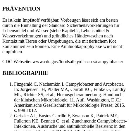
PRÄVENTION
Es ist kein Impfstoff verfügbar. Vorbeugen lässt sich am besten
durch die Einhaltung der Standard-Sicherheitsvorkehrungen für
Lebensmittel und Wasser (siehe Kapitel 2, Lebensmittel &
Wasservorkehrungen) und gründliches Händewaschen nach
Kontakt mit Tieren oder Umgebungen, die mit tierischem Kot
kontaminiert sein können. Eine Antibiotikaprophylaxe wird nicht
empfohlen.
CDC Webseite: www.cdc.gov/foodsafety/diseases/campylobacter
BIBLIOGRAPHIE
Fitzgerald C, Nachamkin I. Campylobacter und Arcobacter.
In: Jorgensen JH, Pfaller MA, Carroll KC, Funke G, Landry
ML, Richter SS, et al., Herausgeberanmerkung. Handbuch
der klinischen Mikrobiologie. 11. Aufl. Washington, D.C.:
Amerikanische Gesellschaft für Mikrobiologie Presse; 2015.
s. 998-1012.
Geissler AL, Bustos Carrillo F, Swanson K, Patrick ME,
Fullerton KE, Bennett C, et al. Zunehmende Campylobacter-
Infektionen, Ausbrüche und antimikrobielle Resistenz in den