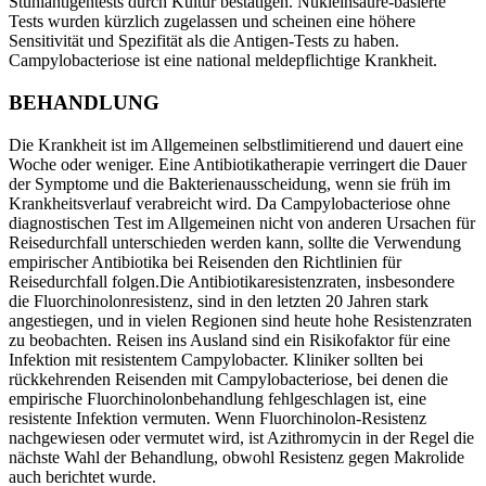
Stuhlantigentests durch Kultur bestätigen. Nukleinsäure-basierte
Tests wurden kürzlich zugelassen und scheinen eine höhere
Sensitivität und Spezifität als die Antigen-Tests zu haben.
Campylobacteriose ist eine national meldepflichtige Krankheit.
BEHANDLUNG
Die Krankheit ist im Allgemeinen selbstlimitierend und dauert eine
Woche oder weniger. Eine Antibiotikatherapie verringert die Dauer
der Symptome und die Bakterienausscheidung, wenn sie früh im
Krankheitsverlauf verabreicht wird. Da Campylobacteriose ohne
diagnostischen Test im Allgemeinen nicht von anderen Ursachen für
Reisedurchfall unterschieden werden kann, sollte die Verwendung
empirischer Antibiotika bei Reisenden den Richtlinien für
Reisedurchfall folgen.Die Antibiotikaresistenzraten, insbesondere
die Fluorchinolonresistenz, sind in den letzten 20 Jahren stark
angestiegen, und in vielen Regionen sind heute hohe Resistenzraten
zu beobachten. Reisen ins Ausland sind ein Risikofaktor für eine
Infektion mit resistentem Campylobacter. Kliniker sollten bei
rückkehrenden Reisenden mit Campylobacteriose, bei denen die
empirische Fluorchinolonbehandlung fehlgeschlagen ist, eine
resistente Infektion vermuten. Wenn Fluorchinolon-Resistenz
nachgewiesen oder vermutet wird, ist Azithromycin in der Regel die
nächste Wahl der Behandlung, obwohl Resistenz gegen Makrolide
auch berichtet wurde.